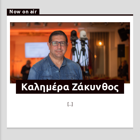
Now on air
Καλημέρα Ζάκυνθος
[...]