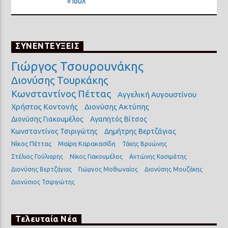
« Ιούλ
ΣΥΝΕΝΤΕΥΞΕΙΣ
Γιώργος Τσουρουνάκης
Διονύσης Τουρκάκης
Κωνσταντίνος Πέττας
Αγγελική Αυγουστίνου
Χρήστος Κοντονής
Διονύσης Ακτύπης
Διονύσης Γιακουμέλος
Αγαπητός Βίτσος
Κωνσταντίνος Τσιριγώτης
Δημήτρης Βερτζάγιας
Νίκος Πέττας
Μαίρη Καρακασίδη
Τάκης Βρυώνης
Στέλιος Γούλιαρης
Νίκος Γιακουμέλος
Αντώνης Κασιμάτης
Διονύσης Βερτζάγιας
Γιώργος Μοθωναίος
Διονύσης Μουζάκης
Διονύσιος Τσιριγώτης
Τελευταία Νέα