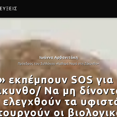
ΕΥΞΕΙΣ
Ιωάννα Αρβανιτάκη
Πρόεδρος του Συλλόγου «Καθαρά Νερά στη Ζάκυνθο»
» εκπέμπουν SOS για 
κυνθο/ Να μη δίνοντα
α ελεγχθούν τα υφισ
ιτουργούν οι βιολογι