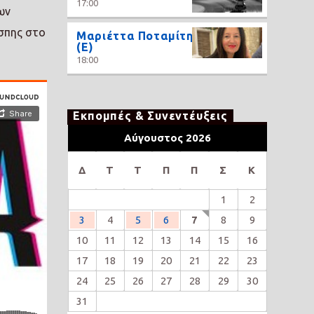
17:00
ων
άσπης στο
Μαριέττα Ποταμίτη
(Ε)
18:00
Εκπομπές & Συνεντέυξεις
Αύγουστος 2026
Δ
Τ
Τ
Π
Π
Σ
Κ
1
2
3
4
5
6
7
8
9
10
11
12
13
14
15
16
17
18
19
20
21
22
23
24
25
26
27
28
29
30
31