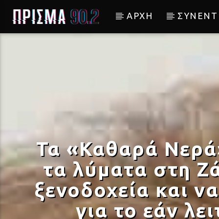
ΑΡΧΗ
ΣΥΝΕΝΤ
Current track
ΛΙΩΜΑ
ΚΩΝΣΤΑΝΤΙΝΟΣ ΑΡΓΥΡΟΣ
Τα «Καθαρά Νερά
τα λύματα στη Ζά
ξενοδοχεία και ν
για το εάν λε