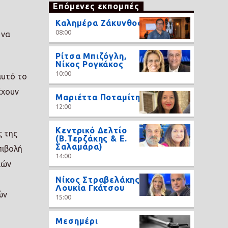
Επόμενες εκπομπές
Καλημέρα Ζάκυνθος
08:00
 να
Ρίτσα Μπιζόγλη,
Νίκος Ρογκάκος
10:00
αυτό το
έχουν
Μαριέττα Ποταμίτη
12:00
Κεντρικό Δελτίο
ς της
(Β.Τερζάκης & Ε.
Σαλαμάρα)
πιβολή
14:00
ιών
Νίκος Στραβελάκης,
Λουκία Γκάτσου
ών
15:00
Μεσημέρι