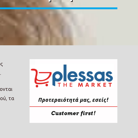
ώς
.
ονται
ού, τα