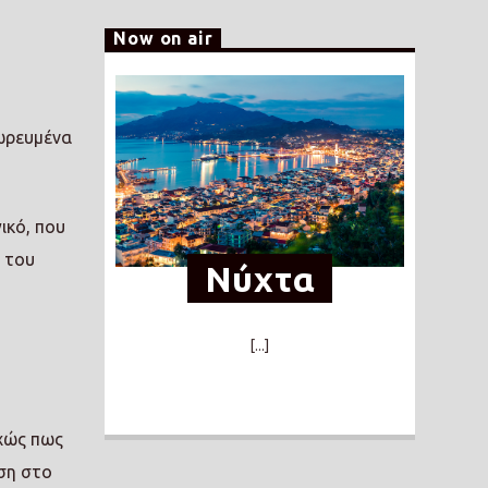
Now on air
σωρευμένα
ικό, που
 του
Νύχτα
[...]
υ
υχώς πως
ση στο