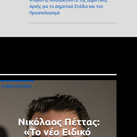
«Πυρά» Δ. Μουζάκη κατά της Δημοτικής
Αρχής για το Δημοτικό Στάδιο και τον
Προϋπολογισμό
ΣΥΝΕΝΤΕΥΞΕΙΣ
Νικόλαος Πέττας:
«Το νέο Ειδικό