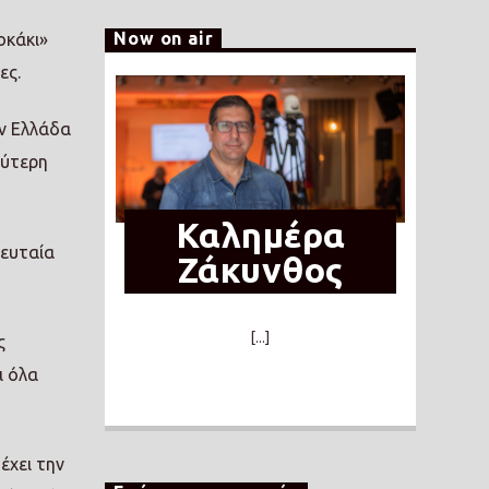
Now on air
οκάκι»
ες.
ν Ελλάδα
λύτερη
Καλημέρα
λευταία
Ζάκυνθος
[...]
ς
ι όλα
έχει την