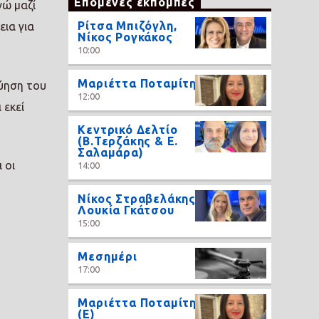
Επόμενες εκπομπές
νώ μαζί
Ρίτσα Μπιζόγλη,
ια για
Νίκος Ρογκάκος
10:00
Μαριέττα Ποταμίτη
ύηση του
12:00
 εκεί
Κεντρικό Δελτίο
(Β.Τερζάκης & Ε.
Σαλαμάρα)
 οι
14:00
Νίκος Στραβελάκης,
Λουκία Γκάτσου
15:00
Μεσημέρι
17:00
Μαριέττα Ποταμίτη
(Ε)