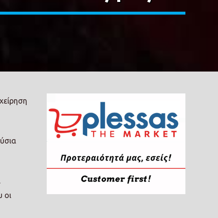
ιχείρηση
ούσια
ι
 οι