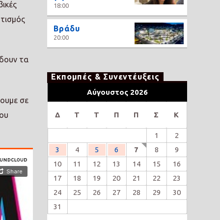
βικές
18:00
ητισμός
Βράδυ
20:00
 δουν τα
Εκπομπές & Συνεντέυξεις
Αύγουστος 2026
θουμε σε
του
Δ
Τ
Τ
Π
Π
Σ
Κ
1
2
3
4
5
6
7
8
9
10
11
12
13
14
15
16
17
18
19
20
21
22
23
24
25
26
27
28
29
30
31