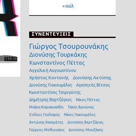
« Ιούλ
ΣΥΝΕΝΤΕΥΞΕΙΣ
Γιώργος Τσουρουνάκης
Διονύσης Τουρκάκης
Κωνσταντίνος Πέττας
Αγγελική Αυγουστίνου
Χρήστος Κοντονής
Διονύσης Ακτύπης
Διονύσης Γιακουμέλος
Αγαπητός Βίτσος
Κωνσταντίνος Τσιριγώτης
Δημήτρης Βερτζάγιας
Νίκος Πέττας
Μαίρη Καρακασίδη
Τάκης Βρυώνης
Στέλιος Γούλιαρης
Νίκος Γιακουμέλος
Αντώνης Κασιμάτης
Διονύσης Βερτζάγιας
Γιώργος Μοθωναίος
Διονύσης Μουζάκης