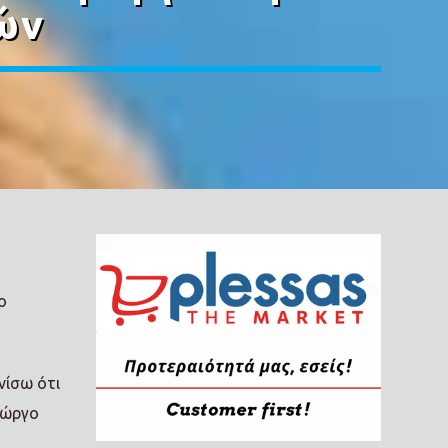
ών
ο
νίσω ότι
ιώργο