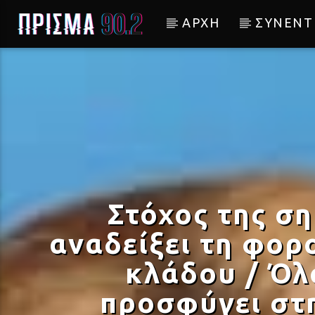
ΑΡΧΗ
ΣΥΝΕΝΤ
Current track
ΑΡΖΕΝΤΙΝΑ
ΧΕΙΜΕΡΙΝΟΙ ΚΟΛΥΜΒΗΤΕΣ
Στόχος της ση
αναδείξει τη φορ
κλάδου / Όλο
προσφύγει στ