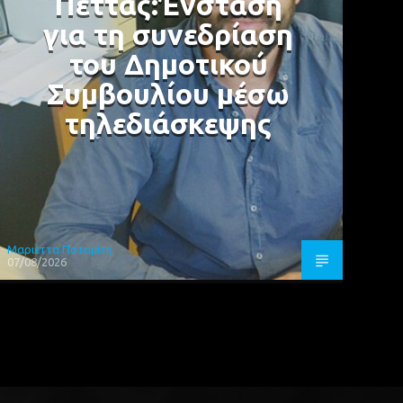
Πέττας:Ένσταση
για τη συνεδρίαση
του Δημοτικού
Συμβουλίου μέσω
τηλεδιάσκεψης
Μαριέττα Ποταμίτη
07/08/2026