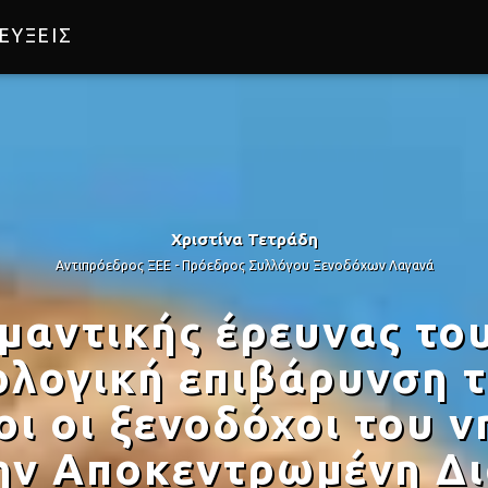
ΕΥΞΕΙΣ
Χριστίνα Τετράδη
Αντιπρόεδρος ΞΕΕ - Πρόεδρος Συλλόγου Ξενοδόχων Λαγανά
μαντικής έρευνας του
ολογική επιβάρυνση 
ι οι ξενοδόχοι του 
ην Αποκεντρωμένη Διο