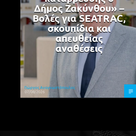
Δήμος Ζακύνθου» –
Βολές για SEATRAC,
σκουπίδια και
απευθείας
αναθέσεις
Γιώργος Αναγνωστόπουλος
07/08/2026