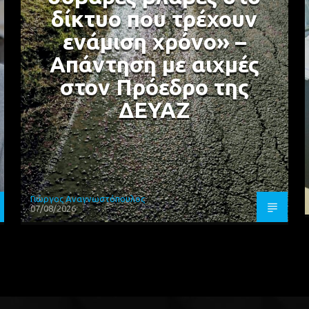
δίκτυο που τρέχουν
ενάμιση χρόνο» –
Απάντηση με αιχμές
στον Πρόεδρο της
ΔΕΥΑΖ
Γιώργος Αναγνωστόπουλος
07/08/2026