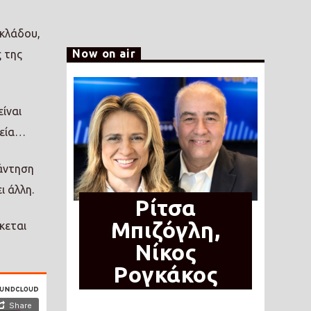
 κλάδου,
Now on air
ς της
ίναι
χεία…
νάντηση
ι άλλη.
Ρίτσα
Μπιζόγλη,
κεται
Νίκος
Ρογκάκος