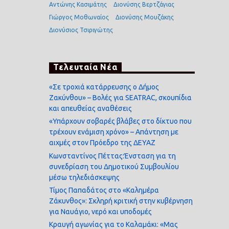
Αντώνης Κασιμάτης
Διονύσης Βερτζάγιας
Γιώργος Μοθωναίος
Διονύσης Μουζάκης
Διονύσιος Τσιριγώτης
Τελευταία Νέα
«Σε τροχιά κατάρρευσης ο Δήμος
Ζακύνθου» – Βολές για SEATRAC, σκουπίδια
και απευθείας αναθέσεις
«Υπάρχουν σοβαρές βλάβες στο δίκτυο που
τρέχουν ενάμιση χρόνο» – Απάντηση με
αιχμές στον Πρόεδρο της ΔΕΥΑΖ
Κωνσταντίνος Πέττας:Ένσταση για τη
συνεδρίαση του Δημοτικού Συμβουλίου
μέσω τηλεδιάσκεψης
Τίμος Παπαδάτος στο «Καλημέρα
Ζάκυνθος»: Σκληρή κριτική στην κυβέρνηση
για Ναυάγιο, νερό και υποδομές
Κραυγή αγωνίας για το Καλαμάκι: «Μας