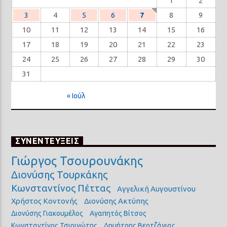
1
2
3
4
5
6
7
8
9
10
11
12
13
14
15
16
17
18
19
20
21
22
23
24
25
26
27
28
29
30
31
« Ιούλ
ΣΥΝΕΝΤΕΥΞΕΙΣ
Γιώργος Τσουρουνάκης
Διονύσης Τουρκάκης
Κωνσταντίνος Πέττας
Αγγελική Αυγουστίνου
Χρήστος Κοντονής
Διονύσης Ακτύπης
Διονύσης Γιακουμέλος
Αγαπητός Βίτσος
Κωνσταντίνος Τσιριγώτης
Δημήτρης Βερτζάγιας