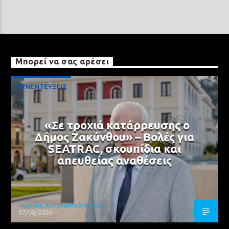
Μπορεί να σας αρέσει
ΣΥΝΕΝΤΕΥΞΕΙΣ
«Σε τροχιά κατάρρευσης ο
Δήμος Ζακύνθου» – Βολές για
SEATRAC, σκουπίδια και
απευθείας αναθέσεις
Γιώργος Αναγνωστόπουλος
07/08/2026