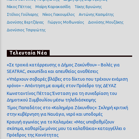
Νίκος Πέττας
Μαίρη Καρακασίδη
Τάκης Βρυώνης
Στέλιος Γούλιαρης
Νίκος Γιακουμέλος
Αντώνης Κασιμάτης
Διονύσης Βερτζάγιας
Γιώργος Μοθωναίος
Διονύσης Μουζάκης
Διονύσιος Τσιριγώτης
Τελευταία Νέα
«Σε τροχιά κατάρρευσης ο Δήμος Ζακύνθου» – Βολές για
SEATRAC, σκουπίδια και απευθείας αναθέσεις
«Υπάρχουν σοβαρές βλάβες στο δίκτυο που τρέχουν ενάμιση
χρόνο» – Απάντηση με αιχμές στον Πρόεδρο της ΔΕΥΑΖ
Κωνσταντίνος Πέττας:Ένσταση για τη συνεδρίαση του
Δημοτικού Συμβουλίου μέσω τηλεδιάσκεψης
Τίμος Παπαδάτος στο «Καλημέρα Ζάκυνθος»: Σκληρή κριτική
στην κυβέρνηση για Ναυάγιο, νερό και υποδομές
Κραυγή αγωνίας για το Καλαμάκι: «Μας υποβαθμίζουν
σκόπιμα, καθαρίζω μόνος μου τα καλαθάκια» καταγγέλλει ο
Πρόεδρος της Κοινότητας