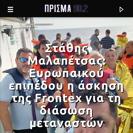
Στάθης
Μαλαπέτσας:
Ευρωπαικού
επιπέδου η άσκηση
της Frontex για τη
διάσωση
Current track
μεταναστών
ΤΙ ΛΕΙΠΕ
ΝΙΚΟΣ ΠΟΡΤΟΚΑΛΟΓΛΟΥ, ΕΛΕΥΘΕΡΙΑ