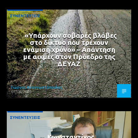
ΣΥΝΕΝΤΕΥΞΕΙΣ
«Υπάρχουν σοβαρές βλάβες
στο δίκτυο που τρέχουν
ενάμιση χρόνο» – Απάντηση
με αιχμές στον Πρόεδρο της
ΔΕΥΑΖ
Γιώργος Αναγνωστόπουλος
07/08/2026
ΣΥΝΕΝΤΕΥΞΕΙΣ
Κωνσταντίνος