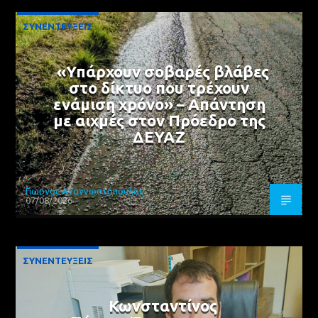
ΣΥΝΕΝΤΕΥΞΕΙΣ
«Υπάρχουν σοβαρές βλάβες
στο δίκτυο που τρέχουν
ενάμιση χρόνο» – Απάντηση
με αιχμές στον Πρόεδρο της
ΔΕΥΑΖ
Γιώργος Αναγνωστόπουλος
07/08/2026
ΣΥΝΕΝΤΕΥΞΕΙΣ
Κωνσταντίνος