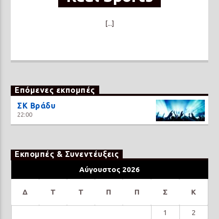
[...]
Επόμενες εκπομπές
ΣΚ Βράδυ
22:00
Εκπομπές & Συνεντέυξεις
Αύγουστος 2026
Δ
Τ
Τ
Π
Π
Σ
Κ
1
2