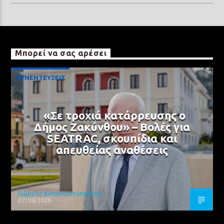
Μπορεί να σας αρέσει
ΣΥΝΕΝΤΕΥΞΕΙΣ
«Σε τροχιά κατάρρευσης ο
Δήμος Ζακύνθου» – Βολές για
SEATRAC, σκουπίδια και
απευθείας αναθέσεις
Γιώργος Αναγνωστόπουλος
07/08/2026