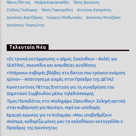
Νίκος Πέττας
Μαίρη Καρακασίδη
Τάκης Βρυώνης
Στέλιος Γούλιαρης
Νίκος Γιακουμέλος
Αντώνης Κασιμάτης
Διονύσης Βερτζάγιας
Γιώργος Μοθωναίος
Διονύσης Μουζάκης
Διονύσιος Τσιριγώτης
Τελευταία Νέα
«Σε τροχιά κατάρρευσης ο Δήμος Ζακύνθου» – Βολές για
SEATRAC, σκουπίδια και απευθείας αναθέσεις
«Υπάρχουν σοβαρές βλάβες στο δίκτυο που τρέχουν ενάμιση
χρόνο» – Απάντηση με αιχμές στον Πρόεδρο της ΔΕΥΑΖ
Κωνσταντίνος Πέττας:Ένσταση για τη συνεδρίαση του
Δημοτικού Συμβουλίου μέσω τηλεδιάσκεψης
Τίμος Παπαδάτος στο «Καλημέρα Ζάκυνθος»: Σκληρή κριτική
στην κυβέρνηση για Ναυάγιο, νερό και υποδομές
Κραυγή αγωνίας για το Καλαμάκι: «Μας υποβαθμίζουν
σκόπιμα, καθαρίζω μόνος μου τα καλαθάκια» καταγγέλλει ο
Πρόεδρος της Κοινότητας