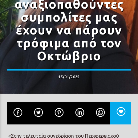
αναξιοπαθούντες
συμπολίτες μας
έχουν να πάρουν
τρόφιμα από τον
Prisma Radio 90,2
Οκτώβριο
15/01/2025
«Στην τελευταία συνεδρίαση του Περιφερειακού