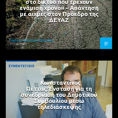
στο δίκτυο που τρέχουν
ενάμιση χρόνο» – Απάντηση
με αιχμές στον Πρόεδρο της
ΔΕΥΑΖ
Γιώργος Αναγνωστόπουλος
07/08/2026
ΣΥΝΕΝΤΕΥΞΕΙΣ
Κωνσταντίνος
Πέττας:Ένσταση για τη
συνεδρίαση του Δημοτικού
Συμβουλίου μέσω
τηλεδιάσκεψης