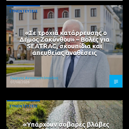
ΣΥΝΕΝΤΕΥΞΕΙΣ
«Σε τροχιά κατάρρευσης ο
Δήμος Ζακύνθου» – Βολές για
SEATRAC, σκουπίδια και
απευθείας αναθέσεις
Γιώργος Αναγνωστόπουλος
07/08/2026
ΣΥΝΕΝΤΕΥΞΕΙΣ
«Υπάρχουν σοβαρές βλάβες