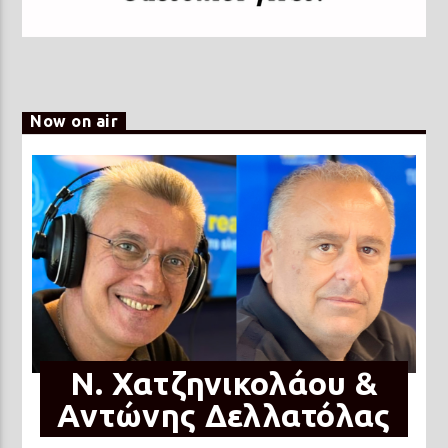
Now on air
N. Χατζηνικολάου &
Αντώνης Δελλατόλας