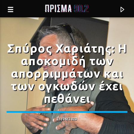
Σπύρος Χαριάτης: Η
αποκομιδή των
απορριμμάτων και
των ογκωδών έχει
πεθάνει
Current track
21/06/2023
Σύνδεση με RealFm