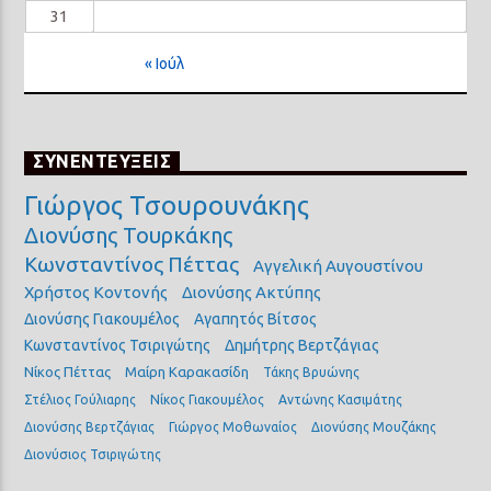
31
« Ιούλ
ΣΥΝΕΝΤΕΥΞΕΙΣ
Γιώργος Τσουρουνάκης
Διονύσης Τουρκάκης
Κωνσταντίνος Πέττας
Αγγελική Αυγουστίνου
Χρήστος Κοντονής
Διονύσης Ακτύπης
Διονύσης Γιακουμέλος
Αγαπητός Βίτσος
Κωνσταντίνος Τσιριγώτης
Δημήτρης Βερτζάγιας
Νίκος Πέττας
Μαίρη Καρακασίδη
Τάκης Βρυώνης
Στέλιος Γούλιαρης
Νίκος Γιακουμέλος
Αντώνης Κασιμάτης
Διονύσης Βερτζάγιας
Γιώργος Μοθωναίος
Διονύσης Μουζάκης
Διονύσιος Τσιριγώτης