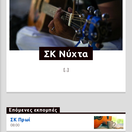
ΣΚ Νύχτα
[...]
Επόμενες εκπομπές
ΣΚ Πρωί
08:00