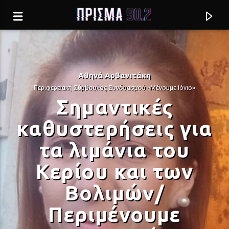
Αθηνά Αρβανιτάκη
Περιφερειακή Σύμβουλος Συνδυασμού «Μένουμε Ιόνιο»
Σημαντικές
καθυστερήσεις για
τα λιμάνια του
Κερίου και των
Βολιμών/
Current track
Περιμένουμε
ΠΑΛΙΟΚΑΙΡΟΣ
ΠΑΣΧΑΛΗΣ ΤΕΡΖΗΣ