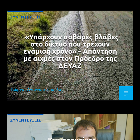
ΣΥΝΕΝΤΕΥΞΕΙΣ
«Υπάρχουν σοβαρές βλάβες
στο δίκτυο που τρέχουν
ενάμιση χρόνο» – Απάντηση
με αιχμές στον Πρόεδρο της
ΔΕΥΑΖ
Γιώργος Αναγνωστόπουλος
07/08/2026
ΣΥΝΕΝΤΕΥΞΕΙΣ
Κωνσταντίνος