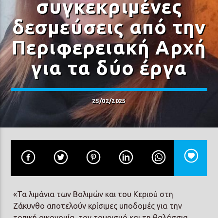
συγκεκριμένες
δεσμεύσεις από την
Περιφερειακή Αρχή
για τα δύο έργα
Prisma Radio 90,2
25/02/2025
«Τα λιμάνια των Βολιμών και του Κεριού στη
Ζάκυνθο αποτελούν κρίσιμες υποδομές για την
τοπική οικονομία, τον τουρισμό και τη θαλάσσια