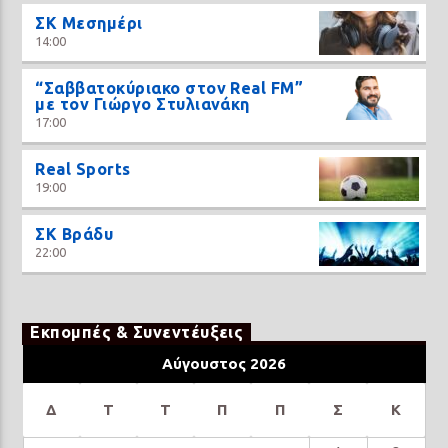
ΣΚ Μεσημέρι
14:00
“Σαββατοκύριακο στον Real FM”
με τον Γιώργο Στυλιανάκη
17:00
Real Sports
19:00
ΣΚ Βράδυ
22:00
Εκπομπές & Συνεντέυξεις
Αύγουστος 2026
Δ
Τ
Τ
Π
Π
Σ
Κ