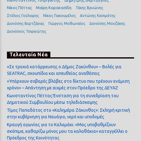
Κωνσταντίνος Τσιριγώτης
Δημήτρης Βερτζάγιας
Νίκος Πέττας
Μαίρη Καρακασίδη
Τάκης Βρυώνης
Στέλιος Γούλιαρης
Νίκος Γιακουμέλος
Αντώνης Κασιμάτης
Διονύσης Βερτζάγιας
Γιώργος Μοθωναίος
Διονύσης Μουζάκης
Διονύσιος Τσιριγώτης
Τελευταία Νέα
«Σε τροχιά κατάρρευσης ο Δήμος Ζακύνθου» – Βολές για
SEATRAC, σκουπίδια και απευθείας αναθέσεις
«Υπάρχουν σοβαρές βλάβες στο δίκτυο που τρέχουν ενάμιση
χρόνο» – Απάντηση με αιχμές στον Πρόεδρο της ΔΕΥΑΖ
Κωνσταντίνος Πέττας:Ένσταση για τη συνεδρίαση του
Δημοτικού Συμβουλίου μέσω τηλεδιάσκεψης
Τίμος Παπαδάτος στο «Καλημέρα Ζάκυνθος»: Σκληρή κριτική
στην κυβέρνηση για Ναυάγιο, νερό και υποδομές
Κραυγή αγωνίας για το Καλαμάκι: «Μας υποβαθμίζουν
σκόπιμα, καθαρίζω μόνος μου τα καλαθάκια» καταγγέλλει ο
Πρόεδρος της Κοινότητας