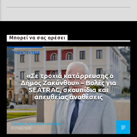
Μπορεί να σας αρέσει
ΣΥΝΕΝΤΕΥΞΕΙΣ
«Σε τροχιά κατάρρευσης ο
Δήμος Ζακύνθου» – Βολές για
SEATRAC, σκουπίδια και
απευθείας αναθέσεις
Γιώργος Αναγνωστόπουλος
07/08/2026