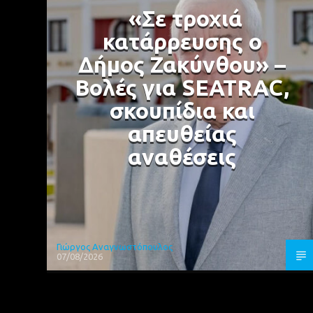
«Σε τροχιά
κατάρρευσης ο
Δήμος Ζακύνθου» –
Βολές για SEATRAC,
σκουπίδια και
απευθείας
αναθέσεις
Γιώργος Αναγνωστόπουλος
07/08/2026