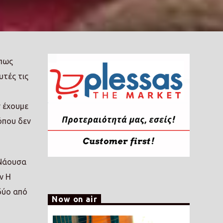
όπως
υτές τις
ν έχουμε
όπου δεν
 Νάουσα
ν Η
δύο από
Now on air