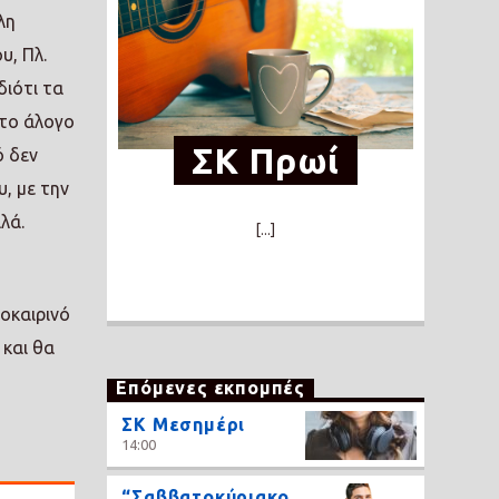
λη
υ, Πλ.
διότι τα
 το άλογο
ΣΚ Πρωί
ό δεν
, με την
λά.
[...]
οκαιρινό
 και θα
Επόμενες εκπομπές
ΣΚ Μεσημέρι
14:00
“Σαββατοκύριακο