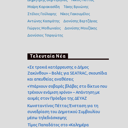
Μαίρη Καρακασίδη
Τάκης Βρυώνης
Στέλιος Γούλιαρης
Νίκος Γιακουμέλος
Αντώνης Κασιμάτης
Διονύσης Βερτζάγιας
Γιώργος Μοθωναίος
Διονύσης Μουζάκης
Διονύσιος Τσιριγώτης
Τελευταία Νέα
«Σε τροχιά κατάρρευσης ο Δήμος
Ζακύνθου» – Βολές για SEATRAC, σκουπίδια
και απευθείας αναθέσεις
«Υπάρχουν σοβαρές βλάβες στο δίκτυο που
τρέχουν ενάμιση χρόνο» – Απάντηση με
αιχμές στον Πρόεδρο της ΔΕΥΑΖ
Κωνσταντίνος Πέττας:Ένσταση για τη
συνεδρίαση του Δημοτικού Συμβουλίου
μέσω τηλεδιάσκεψης
Τίμος Παπαδάτος στο «Καλημέρα