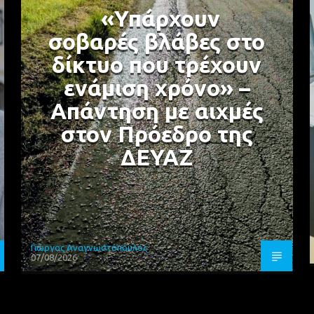
«Υπάρχουν
σοβαρές βλάβες στο
δίκτυο που τρέχουν
ενάμιση χρόνο» –
Απάντηση με αιχμές
στον Πρόεδρο της
ΔΕΥΑΖ
Γιώργος Αναγνωστόπουλος
07/08/2026