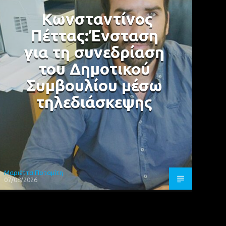
Κωνσταντίνος
Πέττας:Ένσταση
για τη συνεδρίαση
του Δημοτικού
Συμβουλίου μέσω
τηλεδιάσκεψης
Μαριέττα Ποταμίτη
07/08/2026