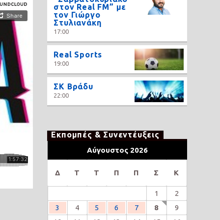
στον Real FM” με
τον Γιώργο
Στυλιανάκη
17:00
Real Sports
19:00
ΣΚ Βράδυ
22:00
Εκπομπές & Συνεντέυξεις
Αύγουστος 2026
Δ
Τ
Τ
Π
Π
Σ
Κ
1
2
3
4
5
6
7
8
9