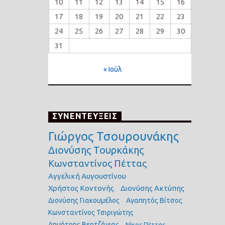
10
11
12
13
14
15
16
17
18
19
20
21
22
23
24
25
26
27
28
29
30
31
« Ιούλ
ΣΥΝΕΝΤΕΥΞΕΙΣ
Γιώργος Τσουρουνάκης
Διονύσης Τουρκάκης
Κωνσταντίνος Πέττας
Αγγελική Αυγουστίνου
Χρήστος Κοντονής
Διονύσης Ακτύπης
Διονύσης Γιακουμέλος
Αγαπητός Βίτσος
Κωνσταντίνος Τσιριγώτης
Δημήτρης Βερτζάγιας
Νίκος Πέττας