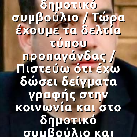
δημοτικό
συμβούλιο / Τώρα
έχουμε τα δελτία
τύπου
Prisma Radio 90,2
προπαγάνδας /
Πιστεύω ότι έχω
δώσει δείγματα
γραφής στην
κοινωνία και στο
δημοτικό
συμβούλιο και