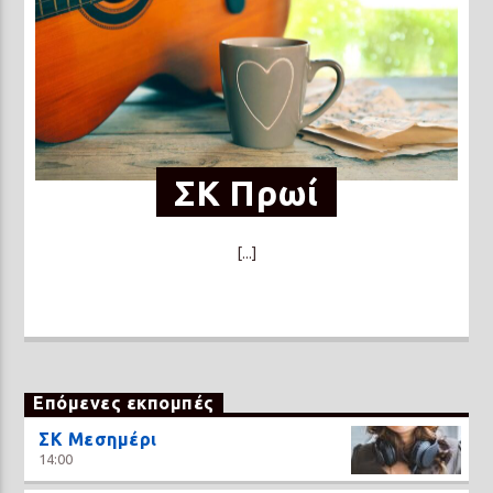
ΣΚ Πρωί
[...]
Επόμενες εκπομπές
ΣΚ Μεσημέρι
14:00