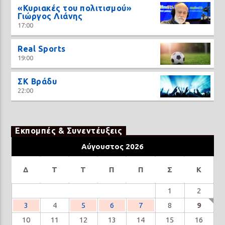
«Κυριακές του πολιτισμού»
Γιώργος Λιάνης
17:00
Real Sports
19:00
ΣΚ Βράδυ
22:00
Εκπομπές & Συνεντέυξεις
Αύγουστος 2026
Δ
Τ
Τ
Π
Π
Σ
Κ
1
2
3
4
5
6
7
8
9
10
11
12
13
14
15
16