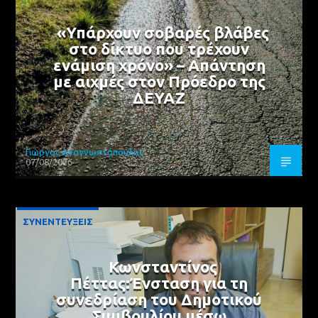
«Υπάρχουν σοβαρές βλάβες
στο δίκτυο που τρέχουν
ενάμιση χρόνο» – Απάντηση
με αιχμές στον Πρόεδρο της
ΔΕΥΑΖ
Γιώργος Αναγνωστόπουλος
07/08/2026
ΣΥΝΕΝΤΕΥΞΕΙΣ
Κωνσταντίνος
Πέττας:Ένσταση για τη
συνεδρίαση του Δημοτικού
Συμβουλίου μέσω