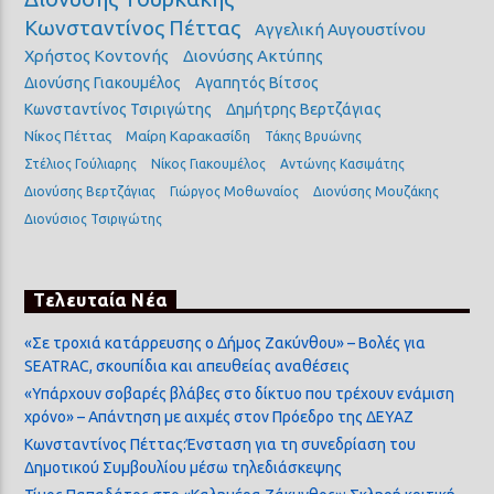
Κωνσταντίνος Πέττας
Αγγελική Αυγουστίνου
Χρήστος Κοντονής
Διονύσης Ακτύπης
Διονύσης Γιακουμέλος
Αγαπητός Βίτσος
Κωνσταντίνος Τσιριγώτης
Δημήτρης Βερτζάγιας
Νίκος Πέττας
Μαίρη Καρακασίδη
Τάκης Βρυώνης
Στέλιος Γούλιαρης
Νίκος Γιακουμέλος
Αντώνης Κασιμάτης
Διονύσης Βερτζάγιας
Γιώργος Μοθωναίος
Διονύσης Μουζάκης
Διονύσιος Τσιριγώτης
Τελευταία Νέα
«Σε τροχιά κατάρρευσης ο Δήμος Ζακύνθου» – Βολές για
SEATRAC, σκουπίδια και απευθείας αναθέσεις
«Υπάρχουν σοβαρές βλάβες στο δίκτυο που τρέχουν ενάμιση
χρόνο» – Απάντηση με αιχμές στον Πρόεδρο της ΔΕΥΑΖ
Κωνσταντίνος Πέττας:Ένσταση για τη συνεδρίαση του
Δημοτικού Συμβουλίου μέσω τηλεδιάσκεψης