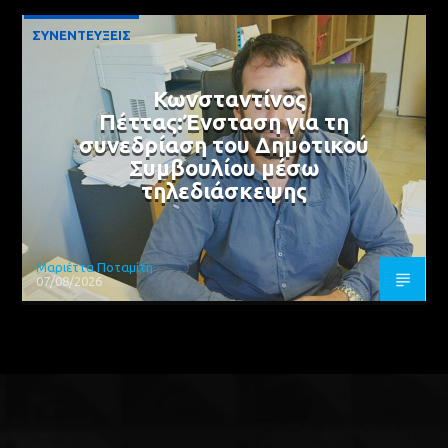
ΣΥΝΕΝΤΕΥΞΕΙΣ
Κωνσταντίνος
Πέττας:Ένσταση για τη
συνεδρίαση του Δημοτικού
Συμβουλίου μέσω
τηλεδιάσκεψης
Μαριέττα Ποταμίτη
07/08/2026