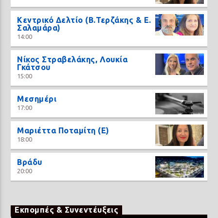
Κεντρικό Δελτίο (Β.Τερζάκης & Ε.
Σαλαμάρα)
14:00
Νίκος Στραβελάκης, Λουκία
Γκάτσου
15:00
Μεσημέρι
17:00
Μαριέττα Ποταμίτη (Ε)
18:00
Βράδυ
20:00
Εκπομπές & Συνεντέυξεις