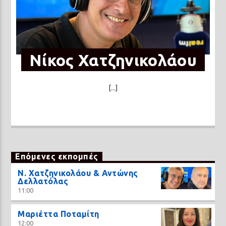
Νίκος Χατζηνικολάου
[...]
Επόμενες εκπομπές
N. Χατζηνικολάου & Αντώνης
Δελλατόλας
11:00
Μαριέττα Ποταμίτη
12:00