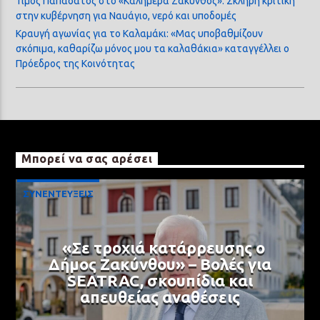
Τίμος Παπαδάτος στο «Καλημέρα Ζάκυνθος»: Σκληρή κριτική
στην κυβέρνηση για Ναυάγιο, νερό και υποδομές
Κραυγή αγωνίας για το Καλαμάκι: «Μας υποβαθμίζουν
σκόπιμα, καθαρίζω μόνος μου τα καλαθάκια» καταγγέλλει ο
Πρόεδρος της Κοινότητας
Μπορεί να σας αρέσει
ΣΥΝΕΝΤΕΥΞΕΙΣ
«Σε τροχιά κατάρρευσης ο
Δήμος Ζακύνθου» – Βολές για
SEATRAC, σκουπίδια και
απευθείας αναθέσεις