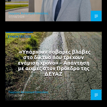
Γιώργος Αναγνωστόπουλος
07/08/2026
ΣΥΝΕΝΤΕΥΞΕΙΣ
«Υπάρχουν σοβαρές βλάβες
στο δίκτυο που τρέχουν
ενάμιση χρόνο» – Απάντηση
με αιχμές στον Πρόεδρο της
ΔΕΥΑΖ
Γιώργος Αναγνωστόπουλος
07/08/2026