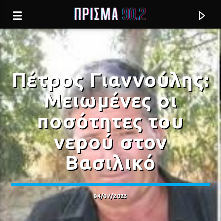
Πέτρος Γιαννούλης:
Μειωμένες οι
ποσότητες του
νερού στον
Βασιλικό
Current track
04/07/2023
Σύνδεση με RealFm