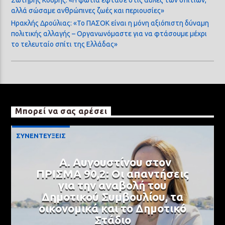
αλλά σώσαμε ανθρώπινες ζωές και περιουσίες»
Ηρακλής Δρούλιας: «Το ΠΑΣΟΚ είναι η μόνη αξιόπιστη δύναμη
πολιτικής αλλαγής – Οργανωνόμαστε για να φτάσουμε μέχρι
το τελευταίο σπίτι της Ελλάδας»
Μπορεί να σας αρέσει
ΣΥΝΕΝΤΕΥΞΕΙΣ
Α. Αυγουστίνου στον
ΠΡΙΣΜΑ 90,2: Οι απαντήσεις
για την αναβολή του
Δημοτικού Συμβουλίου, τα
οικονομικά και το Δημοτικό
Στάδιο