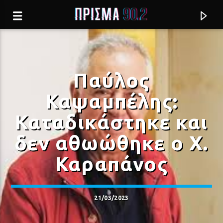
Παύλος
Καψαμπέλης:
Καταδικάστηκε και
δεν αθωώθηκε ο Χ.
Καραπάνος
Current track
21/03/2023
Σύνδεση με RealFm