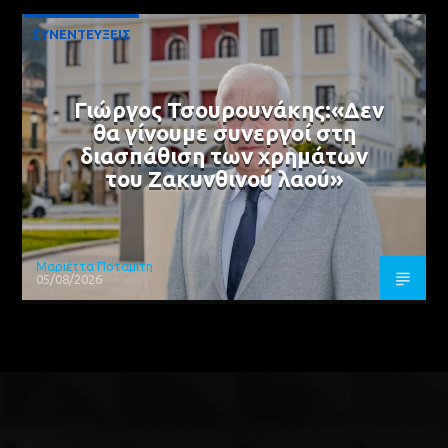
ΣΥΝΕΝΤΕΥΞΕΙΣ
Γιώργος Τσουρουνάκης:«Δεν
θα γίνουμε συνεργοί στη
διασπάθιση των χρημάτων
του Ζακυνθινού λαού»
Μαριέττα Ποταμίτη
05/08/2026