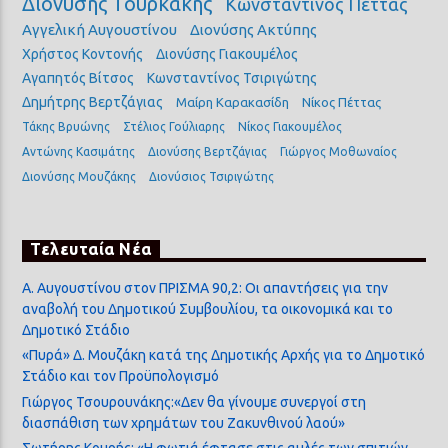
Διονύσης Τουρκάκης
Κωνσταντίνος Πέττας
Αγγελική Αυγουστίνου
Διονύσης Ακτύπης
Χρήστος Κοντονής
Διονύσης Γιακουμέλος
Αγαπητός Βίτσος
Κωνσταντίνος Τσιριγώτης
Δημήτρης Βερτζάγιας
Μαίρη Καρακασίδη
Νίκος Πέττας
Τάκης Βρυώνης
Στέλιος Γούλιαρης
Νίκος Γιακουμέλος
Αντώνης Κασιμάτης
Διονύσης Βερτζάγιας
Γιώργος Μοθωναίος
Διονύσης Μουζάκης
Διονύσιος Τσιριγώτης
Τελευταία Νέα
Α. Αυγουστίνου στον ΠΡΙΣΜΑ 90,2: Οι απαντήσεις για την
αναβολή του Δημοτικού Συμβουλίου, τα οικονομικά και το
Δημοτικό Στάδιο
«Πυρά» Δ. Μουζάκη κατά της Δημοτικής Αρχής για το Δημοτικό
Στάδιο και τον Προϋπολογισμό
Γιώργος Τσουρουνάκης:«Δεν θα γίνουμε συνεργοί στη
διασπάθιση των χρημάτων του Ζακυνθινού λαού»
Σωτήρης Κουρής: «Η φωτιά έφτασε στις αυλές των σπιτιών,