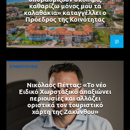
καθαρίζω μόνος μου τα
καλαθάκια» καταγγέλλει ο
Πρόεδρος της Κοινότητας
Γιώργος Αναγνωστόπουλος
06/08/2026
ΣΥΝΕΝΤΕΥΞΕΙΣ
Νικόλαος Πέττας: «Το νέο
Ειδικό Χωροταξικό απαξιώνει
περιουσίες και αλλάζει
οριστικά τον τουριστικό
χάρτη της Ζακύνθου»