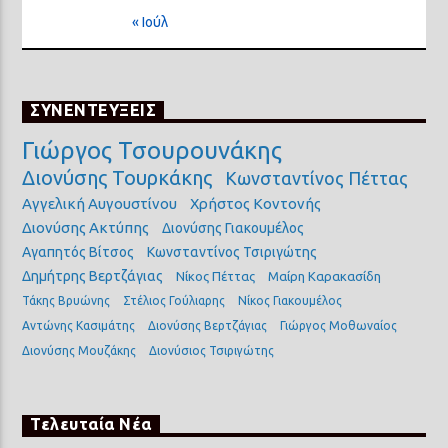
« Ιούλ
ΣΥΝΕΝΤΕΥΞΕΙΣ
Γιώργος Τσουρουνάκης
Διονύσης Τουρκάκης
Κωνσταντίνος Πέττας
Αγγελική Αυγουστίνου
Χρήστος Κοντονής
Διονύσης Ακτύπης
Διονύσης Γιακουμέλος
Αγαπητός Βίτσος
Κωνσταντίνος Τσιριγώτης
Δημήτρης Βερτζάγιας
Νίκος Πέττας
Μαίρη Καρακασίδη
Τάκης Βρυώνης
Στέλιος Γούλιαρης
Νίκος Γιακουμέλος
Αντώνης Κασιμάτης
Διονύσης Βερτζάγιας
Γιώργος Μοθωναίος
Διονύσης Μουζάκης
Διονύσιος Τσιριγώτης
Τελευταία Νέα