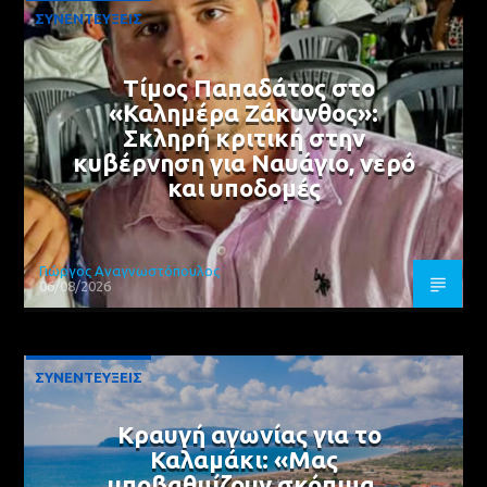
ΣΥΝΕΝΤΕΥΞΕΙΣ
Τίμος Παπαδάτος στο
«Καλημέρα Ζάκυνθος»:
Σκληρή κριτική στην
κυβέρνηση για Ναυάγιο, νερό
και υποδομές
Γιώργος Αναγνωστόπουλος
06/08/2026
ΣΥΝΕΝΤΕΥΞΕΙΣ
Κραυγή αγωνίας για το
Καλαμάκι: «Μας
υποβαθμίζουν σκόπιμα,