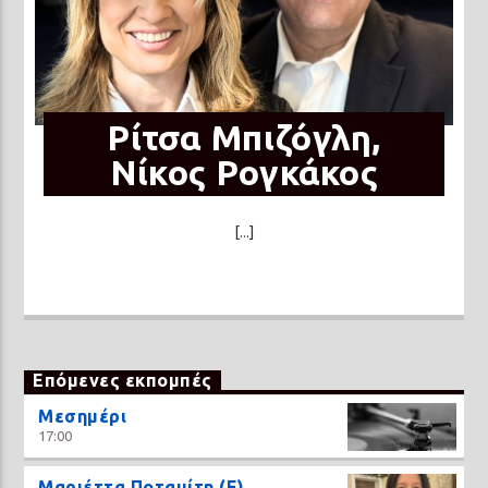
Ρίτσα Μπιζόγλη,
Νίκος Ρογκάκος
[...]
Επόμενες εκπομπές
Μεσημέρι
17:00
Μαριέττα Ποταμίτη (Ε)