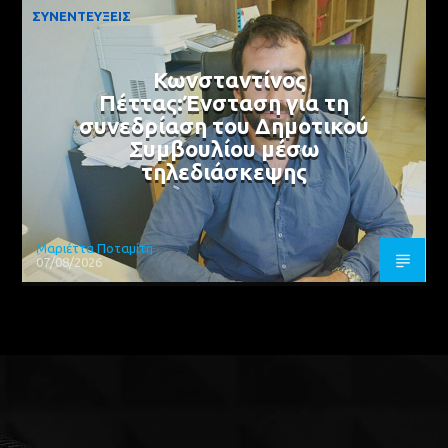
ΣΥΝΕΝΤΕΥΞΕΙΣ
Κωνσταντίνος
Πέττας:Ένσταση για τη
συνεδρίαση του Δημοτικού
Συμβουλίου μέσω
τηλεδιάσκεψης
Μαριέττα Ποταμίτη
07/08/2026