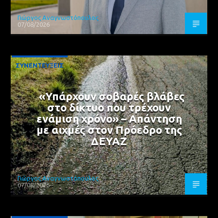
Γιώργος Αναγνωστόπουλος
07/08/2026
ΣΥΝΕΝΤΕΥΞΕΙΣ
«Υπάρχουν σοβαρές βλάβες
στο δίκτυο που τρέχουν
ενάμιση χρόνο» – Απάντηση
με αιχμές στον Πρόεδρο της
ΔΕΥΑΖ
Γιώργος Αναγνωστόπουλος
07/08/2026