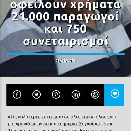
οφείλουν χρήματα
21.000 παραγωγοί
και 750
συνεταιρισμοί
Prisma Radio 90,2
03/01/2025
«Τις καλύτερες ευχές μου σε όλες και σε όλους για
μια χρονιά με υγεία και ευημερία. Συγχαίρω τον κ.
Τσιριγώτη για την ανανέωση της θητείας του ως