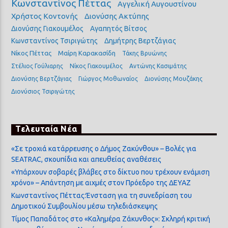
Κωνσταντίνος Πέττας
Αγγελική Αυγουστίνου
Χρήστος Κοντονής
Διονύσης Ακτύπης
Διονύσης Γιακουμέλος
Αγαπητός Βίτσος
Κωνσταντίνος Τσιριγώτης
Δημήτρης Βερτζάγιας
Νίκος Πέττας
Μαίρη Καρακασίδη
Τάκης Βρυώνης
Στέλιος Γούλιαρης
Νίκος Γιακουμέλος
Αντώνης Κασιμάτης
Διονύσης Βερτζάγιας
Γιώργος Μοθωναίος
Διονύσης Μουζάκης
Διονύσιος Τσιριγώτης
Τελευταία Νέα
«Σε τροχιά κατάρρευσης ο Δήμος Ζακύνθου» – Βολές για
SEATRAC, σκουπίδια και απευθείας αναθέσεις
«Υπάρχουν σοβαρές βλάβες στο δίκτυο που τρέχουν ενάμιση
χρόνο» – Απάντηση με αιχμές στον Πρόεδρο της ΔΕΥΑΖ
Κωνσταντίνος Πέττας:Ένσταση για τη συνεδρίαση του
Δημοτικού Συμβουλίου μέσω τηλεδιάσκεψης
Τίμος Παπαδάτος στο «Καλημέρα Ζάκυνθος»: Σκληρή κριτική