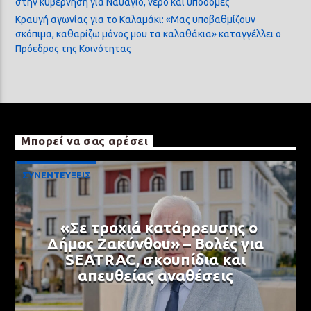
στην κυβέρνηση για Ναυάγιο, νερό και υποδομές
Κραυγή αγωνίας για το Καλαμάκι: «Μας υποβαθμίζουν
σκόπιμα, καθαρίζω μόνος μου τα καλαθάκια» καταγγέλλει ο
Πρόεδρος της Κοινότητας
Μπορεί να σας αρέσει
ΣΥΝΕΝΤΕΥΞΕΙΣ
«Σε τροχιά κατάρρευσης ο
Δήμος Ζακύνθου» – Βολές για
SEATRAC, σκουπίδια και
απευθείας αναθέσεις