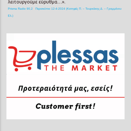
λειτουργούμε εύρυθμα…».
Prisma Radio 90,2
·
Περισκόπιο 12-4-2024 (Κατηφές Π. – Τουρκάκης Δ. – Γραμμένου
Ελ.)