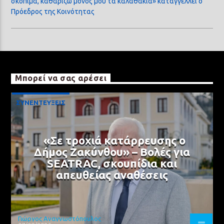
σκόπιμα, καθαρίζω μόνος μου τα καλαθάκια» καταγγέλλει ο
Πρόεδρος της Κοινότητας
Μπορεί να σας αρέσει
ΣΥΝΕΝΤΕΥΞΕΙΣ
«Σε τροχιά κατάρρευσης ο
Δήμος Ζακύνθου» – Βολές για
SEATRAC, σκουπίδια και
απευθείας αναθέσεις
Γιώργος Αναγνωστόπουλος