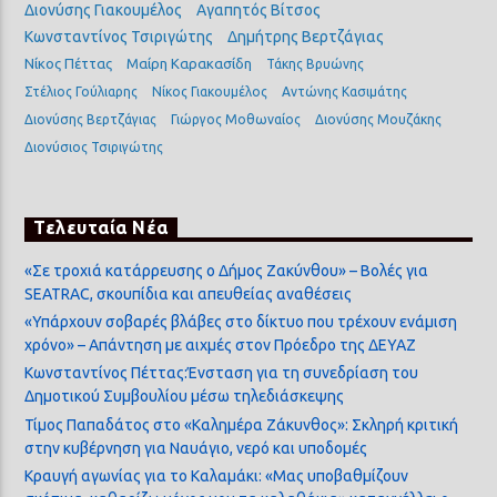
Διονύσης Γιακουμέλος
Αγαπητός Βίτσος
Κωνσταντίνος Τσιριγώτης
Δημήτρης Βερτζάγιας
Νίκος Πέττας
Μαίρη Καρακασίδη
Τάκης Βρυώνης
Στέλιος Γούλιαρης
Νίκος Γιακουμέλος
Αντώνης Κασιμάτης
Διονύσης Βερτζάγιας
Γιώργος Μοθωναίος
Διονύσης Μουζάκης
Διονύσιος Τσιριγώτης
Τελευταία Νέα
«Σε τροχιά κατάρρευσης ο Δήμος Ζακύνθου» – Βολές για
SEATRAC, σκουπίδια και απευθείας αναθέσεις
«Υπάρχουν σοβαρές βλάβες στο δίκτυο που τρέχουν ενάμιση
χρόνο» – Απάντηση με αιχμές στον Πρόεδρο της ΔΕΥΑΖ
Κωνσταντίνος Πέττας:Ένσταση για τη συνεδρίαση του
Δημοτικού Συμβουλίου μέσω τηλεδιάσκεψης
Τίμος Παπαδάτος στο «Καλημέρα Ζάκυνθος»: Σκληρή κριτική
στην κυβέρνηση για Ναυάγιο, νερό και υποδομές
Κραυγή αγωνίας για το Καλαμάκι: «Μας υποβαθμίζουν