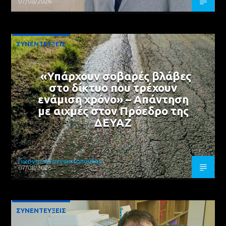
07/08/2026
ΣΥΝΕΝΤΕΥΞΕΙΣ
«Υπάρχουν σοβαρές βλάβες
στο δίκτυο που τρέχουν
ενάμιση χρόνο» – Απάντηση
με αιχμές στον Πρόεδρο της
ΔΕΥΑΖ
Γιώργος Αναγνωστόπουλος
07/08/2026
ΣΥΝΕΝΤΕΥΞΕΙΣ