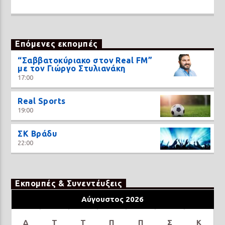
Επόμενες εκπομπές
“Σαββατοκύριακο στον Real FM”
με τον Γιώργο Στυλιανάκη
17:00
Real Sports
19:00
ΣΚ Βράδυ
22:00
Εκπομπές & Συνεντέυξεις
Αύγουστος 2026
Δ
Τ
Τ
Π
Π
Σ
Κ