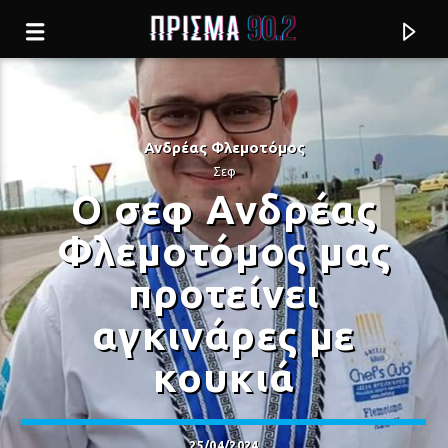
Ανδρέας Φλεμοτόμος
Σεφ
Ο σεφ Ανδρέας
Φλεμοτόμος μας
προτείνει
αγκινάρες με
κουκιά
Current track
Σύνδεση με RealFm
25/04/2024