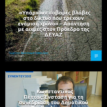
«Υπάρχουν σοβαρές βλάβες
στο δίκτυο που τρέχουν
ενάμιση χρόνο» – Απάντηση
με αιχμές στον Πρόεδρο της
ΔΕΥΑΖ
Γιώργος Αναγνωστόπουλος
07/08/2026
ΣΥΝΕΝΤΕΥΞΕΙΣ
Κωνσταντίνος
Πέττας:Ένσταση για τη
συνεδρίαση του Δημοτικού