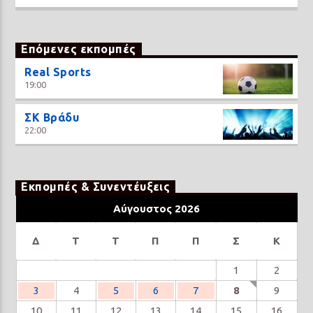
Επόμενες εκπομπές
Real Sports
19:00
ΣΚ Βράδυ
22:00
Εκπομπές & Συνεντέυξεις
Αύγουστος 2026
Δ
Τ
Τ
Π
Π
Σ
Κ
1
2
3
4
5
6
7
8
9
10
11
12
13
14
15
16