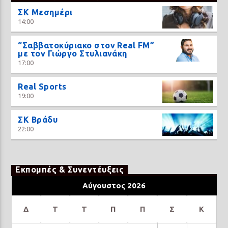
ΣΚ Μεσημέρι
14:00
“Σαββατοκύριακο στον Real FM”
με τον Γιώργο Στυλιανάκη
17:00
Real Sports
19:00
ΣΚ Βράδυ
22:00
Εκπομπές & Συνεντέυξεις
Αύγουστος 2026
Δ
Τ
Τ
Π
Π
Σ
Κ