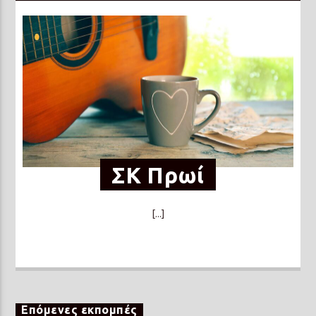
ΣΚ Πρωί
[...]
Επόμενες εκπομπές