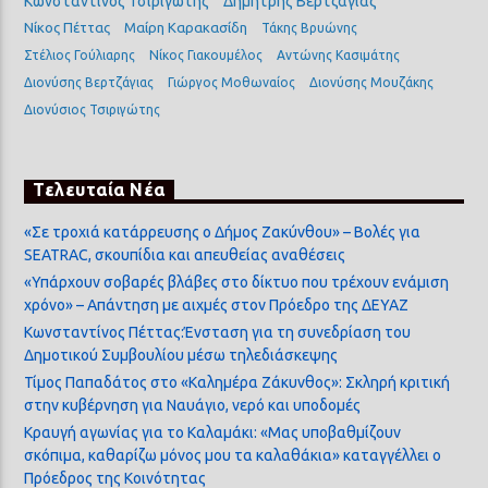
Κωνσταντίνος Τσιριγώτης
Δημήτρης Βερτζάγιας
Νίκος Πέττας
Μαίρη Καρακασίδη
Τάκης Βρυώνης
Στέλιος Γούλιαρης
Νίκος Γιακουμέλος
Αντώνης Κασιμάτης
Διονύσης Βερτζάγιας
Γιώργος Μοθωναίος
Διονύσης Μουζάκης
Διονύσιος Τσιριγώτης
Τελευταία Νέα
«Σε τροχιά κατάρρευσης ο Δήμος Ζακύνθου» – Βολές για
SEATRAC, σκουπίδια και απευθείας αναθέσεις
«Υπάρχουν σοβαρές βλάβες στο δίκτυο που τρέχουν ενάμιση
χρόνο» – Απάντηση με αιχμές στον Πρόεδρο της ΔΕΥΑΖ
Κωνσταντίνος Πέττας:Ένσταση για τη συνεδρίαση του
Δημοτικού Συμβουλίου μέσω τηλεδιάσκεψης
Τίμος Παπαδάτος στο «Καλημέρα Ζάκυνθος»: Σκληρή κριτική
στην κυβέρνηση για Ναυάγιο, νερό και υποδομές
Κραυγή αγωνίας για το Καλαμάκι: «Μας υποβαθμίζουν
σκόπιμα, καθαρίζω μόνος μου τα καλαθάκια» καταγγέλλει ο
Πρόεδρος της Κοινότητας