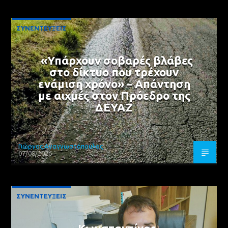
ΣΥΝΕΝΤΕΥΞΕΙΣ
«Υπάρχουν σοβαρές βλάβες
στο δίκτυο που τρέχουν
ενάμιση χρόνο» – Απάντηση
με αιχμές στον Πρόεδρο της
ΔΕΥΑΖ
Γιώργος Αναγνωστόπουλος
07/08/2026
ΣΥΝΕΝΤΕΥΞΕΙΣ