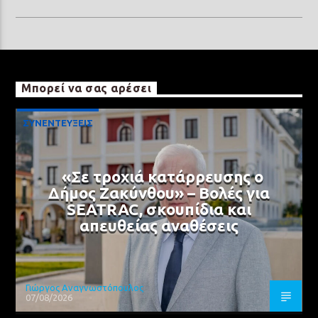
Μπορεί να σας αρέσει
ΣΥΝΕΝΤΕΥΞΕΙΣ
«Σε τροχιά κατάρρευσης ο
Δήμος Ζακύνθου» – Βολές για
SEATRAC, σκουπίδια και
απευθείας αναθέσεις
Γιώργος Αναγνωστόπουλος
07/08/2026