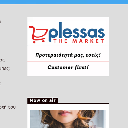
ι
ιος
μπες;
ε
Now on air
ιοχή του