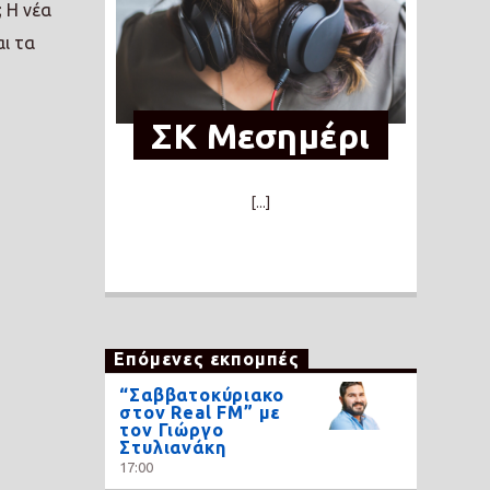
; Η νέα
αι τα
ΣΚ Μεσημέρι
[...]
Επόμενες εκπομπές
“Σαββατοκύριακο
στον Real FM” με
τον Γιώργο
Στυλιανάκη
17:00