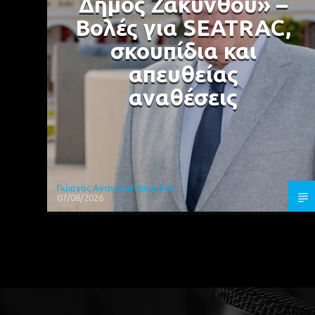
Δήμος Ζακύνθου» –
Βολές για SEATRAC,
σκουπίδια και
απευθείας
αναθέσεις
Γιώργος Αναγνωστόπουλος
07/08/2026