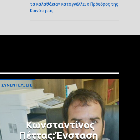
τα καλαθάκια» καταγγέλλει ο Πρόεδρος της
Κοινότητας
ΣΥΝΕΝΤΕΥΞΕΙΣ
Κωνσταντίνος
Πέττας:Ένσταση