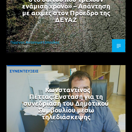
ενάμιση χρόνο» – Απάντηση
με αιχμές στον Πρόεδρο της
ΔΕΥΑΖ
Γιώργος Αναγνωστόπουλος
07/08/2026
ΣΥΝΕΝΤΕΥΞΕΙΣ
Κωνσταντίνος
Πέττας:Ένσταση για τη
συνεδρίαση του Δημοτικού
Συμβουλίου μέσω
τηλεδιάσκεψης