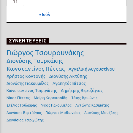
31
« Ιούλ
ΣΥΝΕΝΤΕΥΞΕΙΣ
Γιώργος Τσουρουνάκης
Διονύσης Τουρκάκης
Κωνσταντίνος Πέττας
Αγγελική Αυγουστίνου
Χρήστος Κοντονής
Διονύσης Ακτύπης
Διονύσης Γιακουμέλος
Αγαπητός Βίτσος
Κωνσταντίνος Τσιριγώτης
Δημήτρης Βερτζάγιας
Νίκος Πέττας
Μαίρη Καρακασίδη
Τάκης Βρυώνης
Στέλιος Γούλιαρης
Νίκος Γιακουμέλος
Αντώνης Κασιμάτης
Διονύσης Βερτζάγιας
Γιώργος Μοθωναίος
Διονύσης Μουζάκης
Διονύσιος Τσιριγώτης