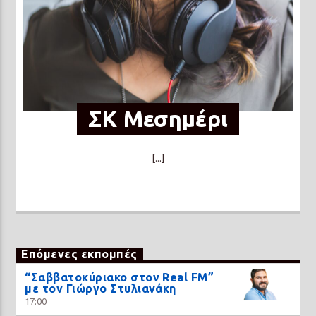
ΣΚ Μεσημέρι
[...]
Επόμενες εκπομπές
“Σαββατοκύριακο στον Real FM”
με τον Γιώργο Στυλιανάκη
17:00