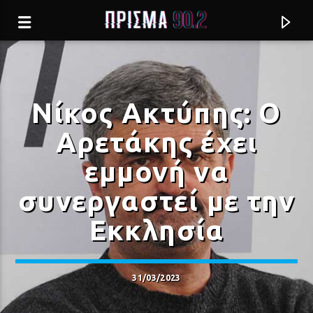
Νίκος Ακτύπης: Ο
Αρετάκης έχει
εμμονή να
συνεργαστεί με την
Εκκλησία
Current track
31/03/2023
ΒΕΝΖΙΝΑΔΙΚΟ (KUSTINO ORO)
ΑΛΚΗΣΤΙΣ ΠΡΩΤΟΨΑΛΤΗ & GORAN BREGOVIC