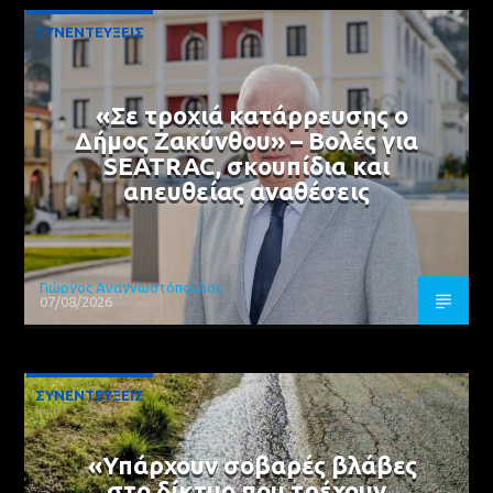
ΣΥΝΕΝΤΕΥΞΕΙΣ
«Σε τροχιά κατάρρευσης ο
Δήμος Ζακύνθου» – Βολές για
SEATRAC, σκουπίδια και
απευθείας αναθέσεις
Γιώργος Αναγνωστόπουλος
07/08/2026
ΣΥΝΕΝΤΕΥΞΕΙΣ
«Υπάρχουν σοβαρές βλάβες
στο δίκτυο που τρέχουν