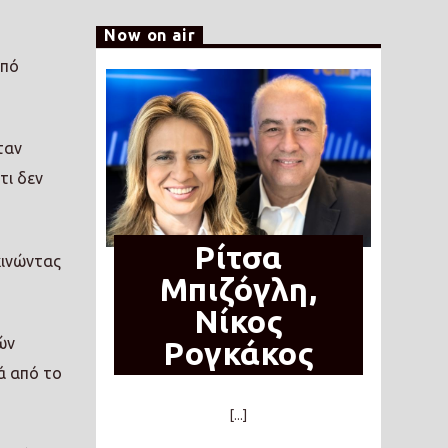
Now on air
από
ταν
τι δεν
Ρίτσα
κινώντας
Μπιζόγλη,
Νίκος
ών
Ρογκάκος
ά από το
[...]