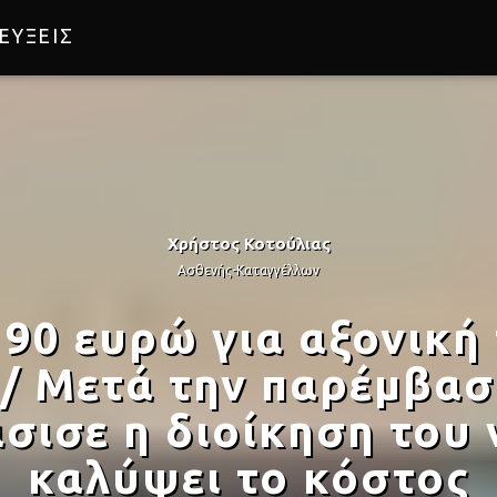
ΕΥΞΕΙΣ
Σ
Χρήστος Κοτούλιας
Ασθενής-Καταγγέλλων
90 ευρώ για αξονική
ο/ Μετά την παρέμβασ
σισε η διοίκηση του 
καλύψει το κόστος