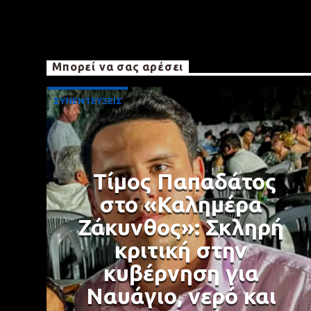
Μπορεί να σας αρέσει
ΣΥΝΕΝΤΕΥΞΕΙΣ
Τίμος Παπαδάτος
στο «Καλημέρα
Ζάκυνθος»: Σκληρή
κριτική στην
κυβέρνηση για
Ναυάγιο, νερό και