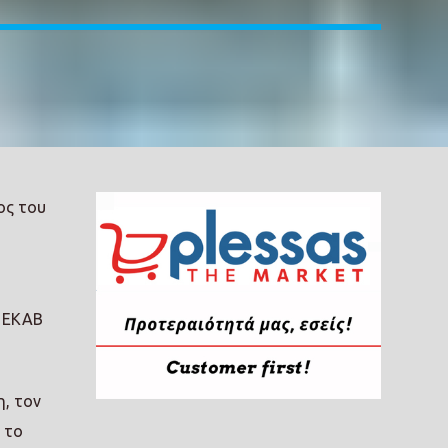
ος του
ο ΕΚΑΒ
η, τον
 το