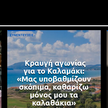
ΣΥΝΕΝΤΕΥΞΕΙΣ
Κραυγή αγωνίας
για το Καλαμάκι:
«Μας υποβαθμίζουν
σκόπιμα, καθαρίζω
μόνος μου τα
καλαθάκια»