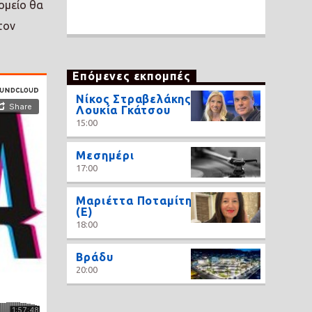
ομείο θα
τον
Επόμενες εκπομπές
Νίκος Στραβελάκης,
Λουκία Γκάτσου
15:00
Μεσημέρι
17:00
Μαριέττα Ποταμίτη
(Ε)
18:00
Βράδυ
20:00