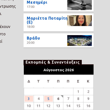
Μεσημέρι
έντρωσης
17:00
.
Μαριέττα Ποταμίτη
(Ε)
σέχουν
18:00
στο
Βράδυ
εί
20:00
Εκπομπές & Συνεντέυξεις
Αύγουστος 2026
Δ
Τ
Τ
Π
Π
Σ
Κ
1
2
3
4
5
6
7
8
9
10
11
12
13
14
15
16