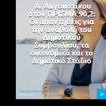
Α. Αυγουστίνου
στον ΠΡΙΣΜΑ 90,2:
Οι απαντήσεις για
την αναβολή του
Δημοτικού
Συμβουλίου, τα
οικονομικά και το
Δημοτικό Στάδιο
Γιώργος Αναγνωστόπουλος
05/08/2026