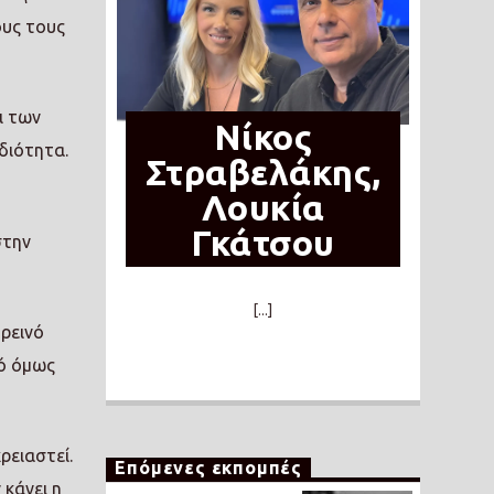
ους τους
ι των
Νίκος
διότητα.
Στραβελάκης,
Λουκία
Γκάτσου
στην
[...]
ρεινό
τό όμως
ρειαστεί.
Επόμενες εκπομπές
 κάνει η