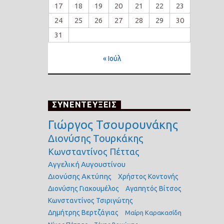
17
18
19
20
21
22
23
24
25
26
27
28
29
30
31
« Ιούλ
ΣΥΝΕΝΤΕΥΞΕΙΣ
Γιώργος Τσουρουνάκης
Διονύσης Τουρκάκης
Κωνσταντίνος Πέττας
Αγγελική Αυγουστίνου
Διονύσης Ακτύπης
Χρήστος Κοντονής
Διονύσης Γιακουμέλος
Αγαπητός Βίτσος
Κωνσταντίνος Τσιριγώτης
Δημήτρης Βερτζάγιας
Μαίρη Καρακασίδη