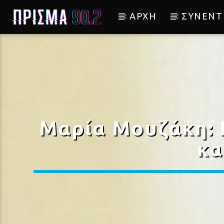
ΑΡΧΗ
ΣΥΝΕΝΤ
Current track
Σύνδεση με RealFm
Μαρία Μουζάκη: 
κα