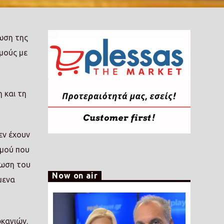
ωση της
μούς με
 και τη
εν έχουν
σμού που
νωση του
Now on air
μενα
καγιών.