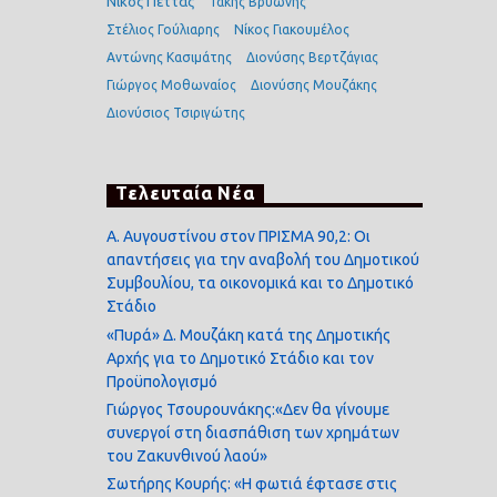
Νίκος Πέττας
Τάκης Βρυώνης
Στέλιος Γούλιαρης
Νίκος Γιακουμέλος
Αντώνης Κασιμάτης
Διονύσης Βερτζάγιας
Γιώργος Μοθωναίος
Διονύσης Μουζάκης
Διονύσιος Τσιριγώτης
Τελευταία Νέα
Α. Αυγουστίνου στον ΠΡΙΣΜΑ 90,2: Οι
απαντήσεις για την αναβολή του Δημοτικού
Συμβουλίου, τα οικονομικά και το Δημοτικό
Στάδιο
«Πυρά» Δ. Μουζάκη κατά της Δημοτικής
Αρχής για το Δημοτικό Στάδιο και τον
Προϋπολογισμό
Γιώργος Τσουρουνάκης:«Δεν θα γίνουμε
συνεργοί στη διασπάθιση των χρημάτων
του Ζακυνθινού λαού»
Σωτήρης Κουρής: «Η φωτιά έφτασε στις