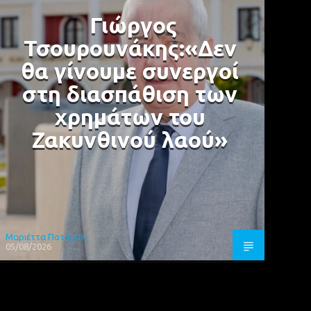
Γιώργος
Τσουρουνάκης:«Δεν
θα γίνουμε συνεργοί
στη διασπάθιση των
χρημάτων του
Ζακυνθινού λαού»
Μαριέττα Ποταμίτη
05/08/2026