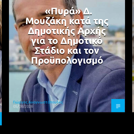
«Πυρά» Δ.
Μουζάκη κατά της
Δημοτικής Αρχής
για το Δημοτικό
Στάδιο και τον
Προϋπολογισμό
Γιώργος Αναγνωστόπουλος
05/08/2026