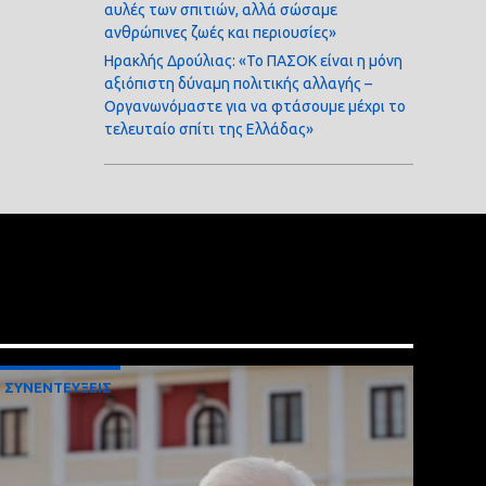
αυλές των σπιτιών, αλλά σώσαμε
ανθρώπινες ζωές και περιουσίες»
Ηρακλής Δρούλιας: «Το ΠΑΣΟΚ είναι η μόνη
αξιόπιστη δύναμη πολιτικής αλλαγής –
Οργανωνόμαστε για να φτάσουμε μέχρι το
τελευταίο σπίτι της Ελλάδας»
ΣΥΝΕΝΤΕΥΞΕΙΣ