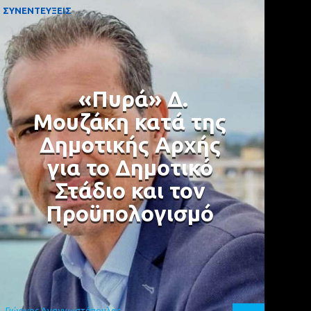
ΣΥΝΕΝΤΕΥΞΕΙΣ
«Πυρά» Δ.
Μουζάκη κατά της
Δημοτικής Αρχής
για το Δημοτικό
Στάδιο και τον
Προϋπολογισμό
Γιώργος Αναγνωστόπουλος