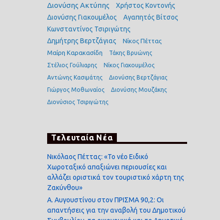
Διονύσης Ακτύπης
Χρήστος Κοντονής
Διονύσης Γιακουμέλος
Αγαπητός Βίτσος
Κωνσταντίνος Τσιριγώτης
Δημήτρης Βερτζάγιας
Νίκος Πέττας
Μαίρη Καρακασίδη
Τάκης Βρυώνης
Στέλιος Γούλιαρης
Νίκος Γιακουμέλος
Αντώνης Κασιμάτης
Διονύσης Βερτζάγιας
Γιώργος Μοθωναίος
Διονύσης Μουζάκης
Διονύσιος Τσιριγώτης
Τελευταία Νέα
Νικόλαος Πέττας: «Το νέο Ειδικό
Χωροταξικό απαξιώνει περιουσίες και
αλλάζει οριστικά τον τουριστικό χάρτη της
Ζακύνθου»
Α. Αυγουστίνου στον ΠΡΙΣΜΑ 90,2: Οι
απαντήσεις για την αναβολή του Δημοτικού