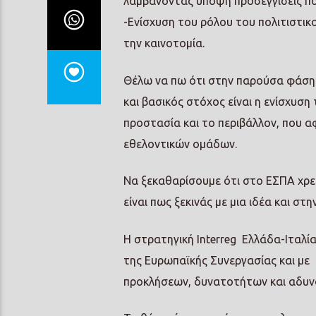
λαμβάνοντας υπόψη προσεγγίσεις π
-Ενίσχυση του ρόλου του πολιτιστικ
την καινοτομία.
Θέλω να πω ότι στην παρούσα φάση σ
και βασικός στόχος είναι η ενίσχυση
προστασία και το περιβάλλον, που α
εθελοντικών ομάδων.
Να ξεκαθαρίσουμε ότι στο ΕΣΠΑ χρει
είναι πως ξεκινάς με μια ιδέα και σ
Η στρατηγική Interreg Ελλάδα-Ιταλί
της Ευρωπαϊκής Συνεργασίας και με 
προκλήσεων, δυνατοτήτων και αδυν