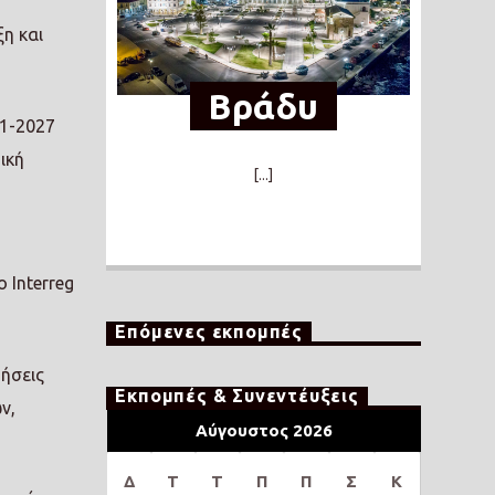
η και
Βράδυ
21-2027
ική
[...]
 Interreg
Επόμενες εκπομπές
τήσεις
Εκπομπές & Συνεντέυξεις
ν,
Αύγουστος 2026
Δ
Τ
Τ
Π
Π
Σ
Κ