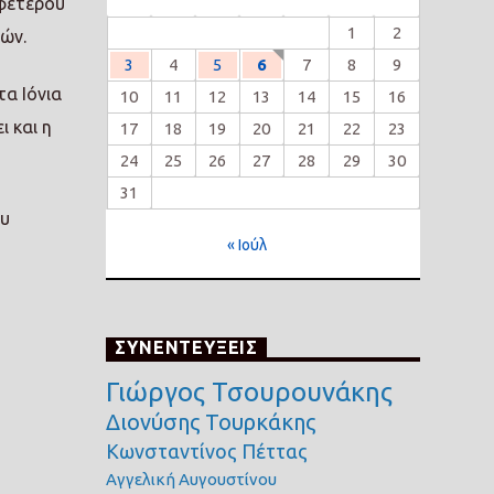
αφετέρου
1
2
ιών.
3
4
5
6
7
8
9
α Ιόνια
10
11
12
13
14
15
16
 και η
17
18
19
20
21
22
23
24
25
26
27
28
29
30
31
ου
« Ιούλ
ΣΥΝΕΝΤΕΥΞΕΙΣ
Γιώργος Τσουρουνάκης
Διονύσης Τουρκάκης
Κωνσταντίνος Πέττας
Αγγελική Αυγουστίνου