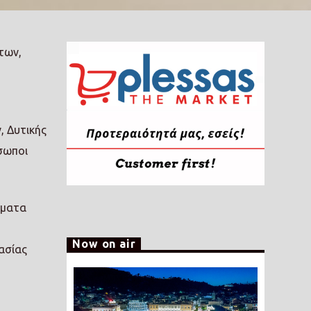
των,
, Δυτικής
όσωποι
έματα
Now on air
ασίας