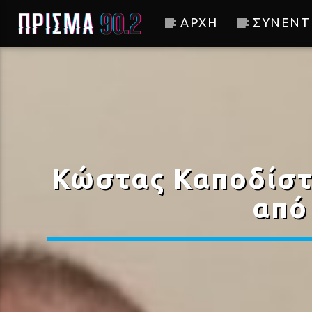
ΑΡΧΗ
ΣΥΝΕΝΤ
Current track
ΜΕΣ' ΤΗ ΝΥΧΤΑ ΧΑΘΗΚΑ
ΕΛΠΙΔΑ
Κώστας Καποδίστρ
από