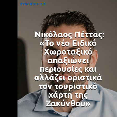
ΣΥΝΕΝΤΕΥΞΕΙΣ
Νικόλαος Πέττας:
«Το νέο Ειδικό
Χωροταξικό
απαξιώνει
περιουσίες και
αλλάζει οριστικά
τον τουριστικό
χάρτη της
Ζακύνθου»