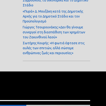
Συμβουλίου, τα οικονομικά και το Δημοτικό
Στάδιο
«Πυρά» Δ. Μουζάκη κατά της Δημοτικής
Αρχής για το Δημοτικό Στάδιο και τον
Προϋπολογισμό
Γιώργος Τσουρουνάκης:«Δεν θα γίνουμε
συνεργοί στη διασπάθιση των χρημάτων
του Ζακυνθινού λαού»
Σωτήρης Κουρής: «Η φωτιά έφτασε στις
αυλές των σπιτιών, αλλά σώσαμε
ανθρώπινες ζωές και περιουσίες»