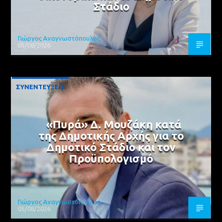
Στάδιο
Γιώργος Αναγνωστόπουλος
05/08/2026
ΣΥΝΕΝΤΕΥΞΕΙΣ
«Πυρά» Δ. Μουζάκη κατά
της Δημοτικής Αρχής για το
Δημοτικό Στάδιο και τον
Προϋπολογισμό
Γιώργος Αναγνωστόπουλος
05/08/2026