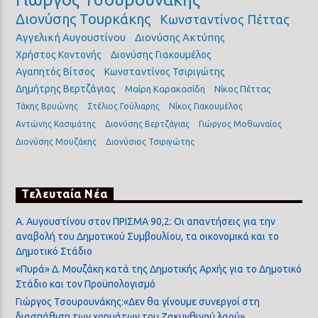
Διονύσης Τουρκάκης
Κωνσταντίνος Πέττας
Αγγελική Αυγουστίνου
Διονύσης Ακτύπης
Χρήστος Κοντονής
Διονύσης Γιακουμέλος
Αγαπητός Βίτσος
Κωνσταντίνος Τσιριγώτης
Δημήτρης Βερτζάγιας
Μαίρη Καρακασίδη
Νίκος Πέττας
Τάκης Βρυώνης
Στέλιος Γούλιαρης
Νίκος Γιακουμέλος
Αντώνης Κασιμάτης
Διονύσης Βερτζάγιας
Γιώργος Μοθωναίος
Διονύσης Μουζάκης
Διονύσιος Τσιριγώτης
Τελευταία Νέα
Α. Αυγουστίνου στον ΠΡΙΣΜΑ 90,2: Οι απαντήσεις για την
αναβολή του Δημοτικού Συμβουλίου, τα οικονομικά και το
Δημοτικό Στάδιο
«Πυρά» Δ. Μουζάκη κατά της Δημοτικής Αρχής για το Δημοτικό
Στάδιο και τον Προϋπολογισμό
Γιώργος Τσουρουνάκης:«Δεν θα γίνουμε συνεργοί στη
διασπάθιση των χρημάτων του Ζακυνθινού λαού»