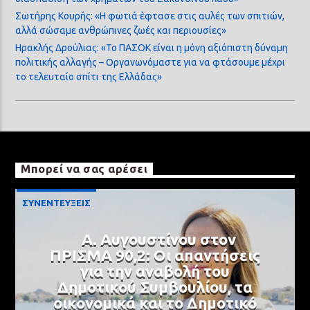
Σωτήρης Κουρής: «Η φωτιά έφτασε στις αυλές των σπιτιών,
αλλά σώσαμε ανθρώπινες ζωές και περιουσίες»
Ηρακλής Δρούλιας: «Το ΠΑΣΟΚ είναι η μόνη αξιόπιστη δύναμη
πολιτικής αλλαγής – Οργανωνόμαστε για να φτάσουμε μέχρι
το τελευταίο σπίτι της Ελλάδας»
Μπορεί να σας αρέσει
ΣΥΝΕΝΤΕΥΞΕΙΣ
Α. Αυγουστίνου στον
ΠΡΙΣΜΑ 90,2: Οι απαντήσεις
για την αναβολή του
Δημοτικού Συμβουλίου, τα
οικονομικά και το Δημοτικό