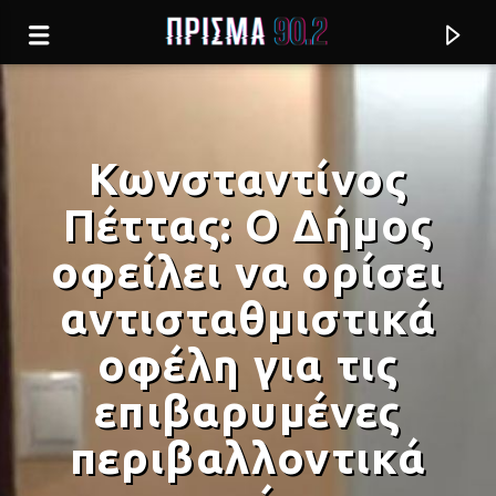
Κωνσταντίνος
Πέττας: Ο Δήμος
οφείλει να ορίσει
αντισταθμιστικά
οφέλη για τις
επιβαρυμένες
Current track
περιβαλλοντικά
ΟΠΟΙΑ ΚΑΙ ΝΑ 'ΣΑΙ (LIVE)
ΧΑΡΙΣ ΑΛΕΞΙΟΥ