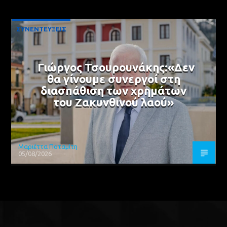
ΣΥΝΕΝΤΕΥΞΕΙΣ
Γιώργος Τσουρουνάκης:«Δεν
θα γίνουμε συνεργοί στη
διασπάθιση των χρημάτων
του Ζακυνθινού λαού»
Μαριέττα Ποταμίτη
05/08/2026