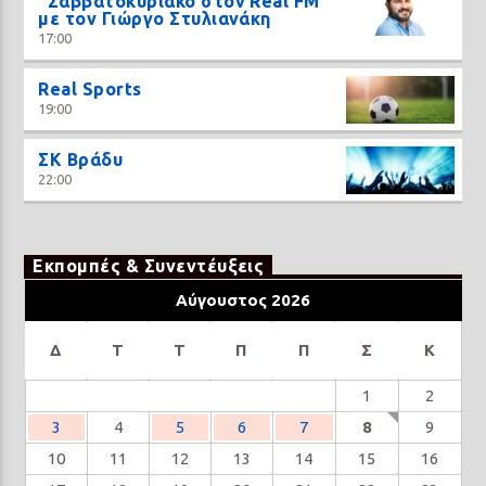
“Σαββατοκύριακο στον Real FM”
με τον Γιώργο Στυλιανάκη
17:00
Real Sports
19:00
ΣΚ Βράδυ
22:00
Εκπομπές & Συνεντέυξεις
Αύγουστος 2026
Δ
Τ
Τ
Π
Π
Σ
Κ
1
2
3
4
5
6
7
8
9
10
11
12
13
14
15
16