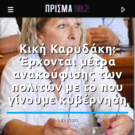
Κική Καρυδάκη:
Έρχονται μέτρα
ανακούφισης των
πολιτών με το που
γίνουμε κυβέρνηση
Current track
24/04/2023
ΑΓΑΠΗ ΜΟΥ (ΦΑΙΔΡΑ)
ΑΛΚΗΣΤΙΣ ΠΡΩΤΟΨΑΛΤΗ