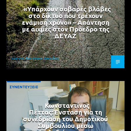
«Υπάρχουν σοβαρές βλάβες
στο δίκτυο που τρέχουν
ενάμιση χρόνο» – Απάντηση
με αιχμές στον Πρόεδρο της
ΔΕΥΑΖ
Γιώργος Αναγνωστόπουλος
07/08/2026
ΣΥΝΕΝΤΕΥΞΕΙΣ
Κωνσταντίνος
Πέττας:Ένσταση για τη
συνεδρίαση του Δημοτικού
Συμβουλίου μέσω