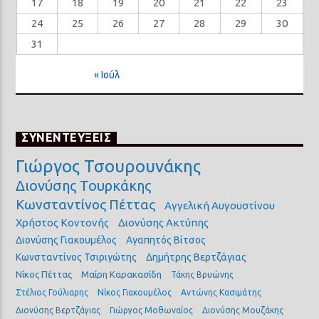
17
18
19
20
21
22
23
24
25
26
27
28
29
30
31
« Ιούλ
ΣΥΝΕΝΤΕΥΞΕΙΣ
Γιώργος Τσουρουνάκης
Διονύσης Τουρκάκης
Κωνσταντίνος Πέττας
Αγγελική Αυγουστίνου
Χρήστος Κοντονής
Διονύσης Ακτύπης
Διονύσης Γιακουμέλος
Αγαπητός Βίτσος
Κωνσταντίνος Τσιριγώτης
Δημήτρης Βερτζάγιας
Νίκος Πέττας
Μαίρη Καρακασίδη
Τάκης Βρυώνης
Στέλιος Γούλιαρης
Νίκος Γιακουμέλος
Αντώνης Κασιμάτης
Διονύσης Βερτζάγιας
Γιώργος Μοθωναίος
Διονύσης Μουζάκης