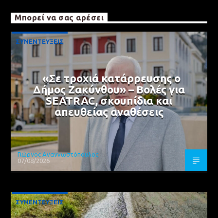
Μπορεί να σας αρέσει
ΣΥΝΕΝΤΕΥΞΕΙΣ
«Σε τροχιά κατάρρευσης ο
Δήμος Ζακύνθου» – Βολές για
SEATRAC, σκουπίδια και
απευθείας αναθέσεις
Γιώργος Αναγνωστόπουλος
07/08/2026
ΣΥΝΕΝΤΕΥΞΕΙΣ