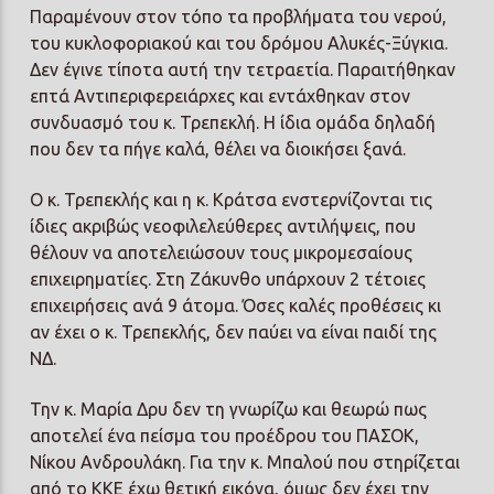
Παραμένουν στον τόπο τα προβλήματα του νερού,
του κυκλοφοριακού και του δρόμου Αλυκές-Ξύγκια.
Δεν έγινε τίποτα αυτή την τετραετία. Παραιτήθηκαν
επτά Αντιπεριφερειάρχες και εντάχθηκαν στον
συνδυασμό του κ. Τρεπεκλή. Η ίδια ομάδα δηλαδή
που δεν τα πήγε καλά, θέλει να διοικήσει ξανά.
Ο κ. Τρεπεκλής και η κ. Κράτσα ενστερνίζονται τις
ίδιες ακριβώς νεοφιλελεύθερες αντιλήψεις, που
θέλουν να αποτελειώσουν τους μικρομεσαίους
επιχειρηματίες. Στη Ζάκυνθο υπάρχουν 2 τέτοιες
επιχειρήσεις ανά 9 άτομα. Όσες καλές προθέσεις κι
αν έχει ο κ. Τρεπεκλής, δεν παύει να είναι παιδί της
ΝΔ.
Την κ. Μαρία Δρυ δεν τη γνωρίζω και θεωρώ πως
αποτελεί ένα πείσμα του προέδρου του ΠΑΣΟΚ,
Νίκου Ανδρουλάκη. Για την κ. Μπαλού που στηρίζεται
από το ΚΚΕ έχω θετική εικόνα, όμως δεν έχει την