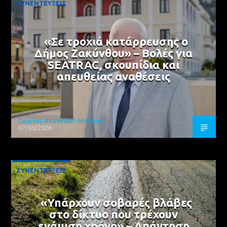
ΣΥΝΕΝΤΕΥΞΕΙΣ
«Σε τροχιά κατάρρευσης ο
Δήμος Ζακύνθου» – Βολές για
SEATRAC, σκουπίδια και
απευθείας αναθέσεις
Γιώργος Αναγνωστόπουλος
07/08/2026
ΣΥΝΕΝΤΕΥΞΕΙΣ
«Υπάρχουν σοβαρές βλάβες
στο δίκτυο που τρέχουν
ενάμιση χρόνο» – Απάντηση