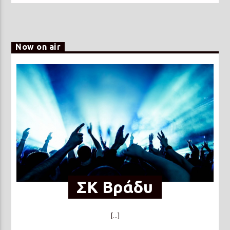
Now on air
ΣΚ Βράδυ
[...]