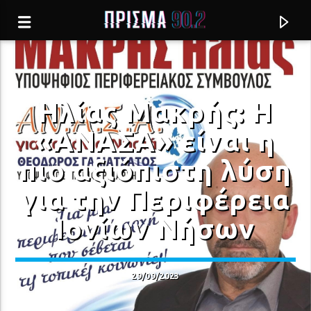
Ηλίας Μακρής: Η
«ΑΝΑΣΑ» είναι η
πιο αξιόπιστη λύση
για την Περιφέρεια
Ιονίων Νήσων
Current track
29/09/2023
ΕΤΣΙ ΓΟΥΣΤΑΡΩ ΕΓΩ
ΤΑ ΠΑΙΔΙΑ ΑΠΟ ΤΗΝ ΠΑΤΡΑ