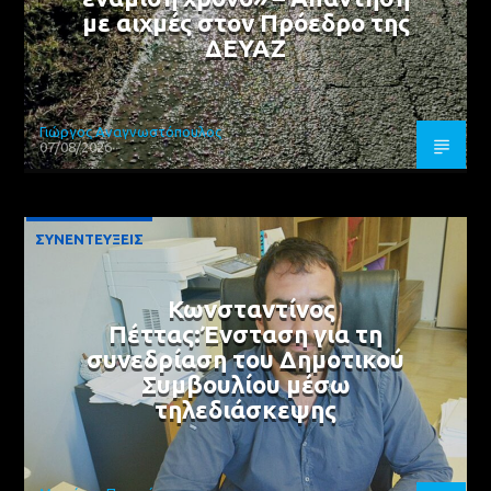
με αιχμές στον Πρόεδρο της
ΔΕΥΑΖ
Γιώργος Αναγνωστόπουλος
07/08/2026
ΣΥΝΕΝΤΕΥΞΕΙΣ
Κωνσταντίνος
Πέττας:Ένσταση για τη
συνεδρίαση του Δημοτικού
Συμβουλίου μέσω
τηλεδιάσκεψης