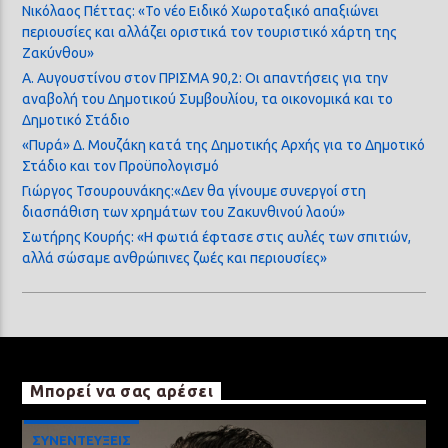
Νικόλαος Πέττας: «Το νέο Ειδικό Χωροταξικό απαξιώνει
περιουσίες και αλλάζει οριστικά τον τουριστικό χάρτη της
Ζακύνθου»
Α. Αυγουστίνου στον ΠΡΙΣΜΑ 90,2: Οι απαντήσεις για την
αναβολή του Δημοτικού Συμβουλίου, τα οικονομικά και το
Δημοτικό Στάδιο
«Πυρά» Δ. Μουζάκη κατά της Δημοτικής Αρχής για το Δημοτικό
Στάδιο και τον Προϋπολογισμό
Γιώργος Τσουρουνάκης:«Δεν θα γίνουμε συνεργοί στη
διασπάθιση των χρημάτων του Ζακυνθινού λαού»
Σωτήρης Κουρής: «Η φωτιά έφτασε στις αυλές των σπιτιών,
αλλά σώσαμε ανθρώπινες ζωές και περιουσίες»
Μπορεί να σας αρέσει
ΣΥΝΕΝΤΕΥΞΕΙΣ