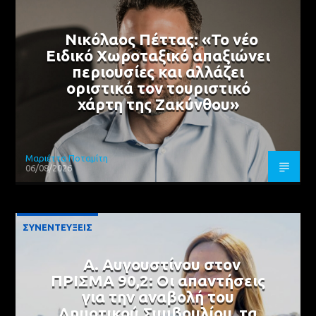
Νικόλαος Πέττας: «Το νέο
Ειδικό Χωροταξικό απαξιώνει
περιουσίες και αλλάζει
οριστικά τον τουριστικό
χάρτη της Ζακύνθου»
Μαριέττα Ποταμίτη
06/08/2026
ΣΥΝΕΝΤΕΥΞΕΙΣ
Α. Αυγουστίνου στον
ΠΡΙΣΜΑ 90,2: Οι απαντήσεις
για την αναβολή του
Δημοτικού Συμβουλίου, τα