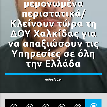
μεμονωμένα
περιστατικά/
Κλείνουν τώρα τη
ΔΟΥ Χαλκίδας για
Prisma Radio 90,2
να απαξιώσουν τις
Υπηρεσίες σε όλη
την Ελλάδα
06/06/2024