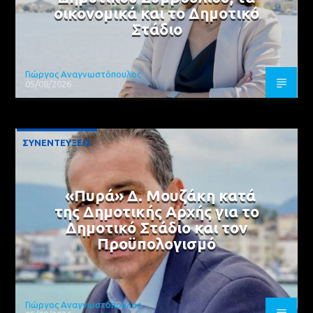
οικονομικά και το Δημοτικό
Στάδιο
Γιώργος Αναγνωστόπουλος
05/08/2026
ΣΥΝΕΝΤΕΥΞΕΙΣ
«Πυρά» Δ. Μουζάκη κατά
της Δημοτικής Αρχής για το
Δημοτικό Στάδιο και τον
Προϋπολογισμό
Γιώργος Αναγνωστόπουλος