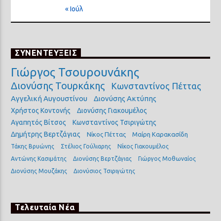
« Ιούλ
ΣΥΝΕΝΤΕΥΞΕΙΣ
Γιώργος Τσουρουνάκης
Διονύσης Τουρκάκης
Κωνσταντίνος Πέττας
Αγγελική Αυγουστίνου
Διονύσης Ακτύπης
Χρήστος Κοντονής
Διονύσης Γιακουμέλος
Αγαπητός Βίτσος
Κωνσταντίνος Τσιριγώτης
Δημήτρης Βερτζάγιας
Νίκος Πέττας
Μαίρη Καρακασίδη
Τάκης Βρυώνης
Στέλιος Γούλιαρης
Νίκος Γιακουμέλος
Αντώνης Κασιμάτης
Διονύσης Βερτζάγιας
Γιώργος Μοθωναίος
Διονύσης Μουζάκης
Διονύσιος Τσιριγώτης
Τελευταία Νέα