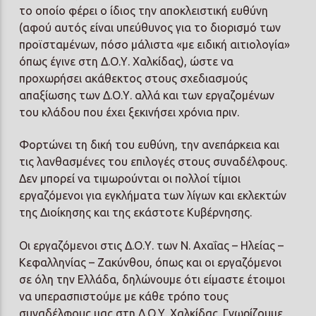
το οποίο φέρει ο ίδιος την αποκλειστική ευθύνη
(αφού αυτός είναι υπεύθυνος για το διορισμό των
προϊσταμένων, πόσο μάλιστα «με ειδική αιτιολογία»
όπως έγινε στη Δ.Ο.Υ. Χαλκίδας), ώστε να
προχωρήσει ακάθεκτος στους σχεδιασμούς
απαξίωσης των Δ.Ο.Υ. αλλά και των εργαζομένων
του κλάδου που έχει ξεκινήσει χρόνια πριν.
Φορτώνει τη δική του ευθύνη, την ανεπάρκεια και
τις λανθασμένες του επιλογές στους συναδέλφους.
Δεν μπορεί να τιμωρούνται οι πολλοί τίμιοι
εργαζόμενοι για εγκλήματα των λίγων και εκλεκτών
της Διοίκησης και της εκάστοτε Κυβέρνησης.
Οι εργαζόμενοι στις Δ.Ο.Υ. των Ν. Αχαΐας – Ηλείας –
Κεφαλληνίας – Ζακύνθου, όπως και οι εργαζόμενοι
σε όλη την Ελλάδα, δηλώνουμε ότι είμαστε έτοιμοι
να υπερασπιστούμε με κάθε τρόπο τους
συναδέλφους μας στη Δ.Ο.Υ. Χαλκίδας. Γνωρίζουμε