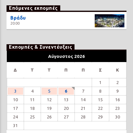
Επόμενες εκπομπές
Βράδυ
20:00
Εκπομπές & Συνεντέυξεις
Αύγουστος 2026
Δ
Τ
Τ
Π
Π
Σ
Κ
1
2
3
4
5
6
7
8
9
10
11
12
13
14
15
16
17
18
19
20
21
22
23
24
25
26
27
28
29
30
31