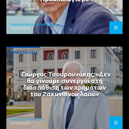
Γιώργος Αναγνωστόπουλος
05/08/2026
ΣΥΝΕΝΤΕΥΞΕΙΣ
Γιώργος Τσουρουνάκης:«Δεν
θα γίνουμε συνεργοί στη
διασπάθιση των χρημάτων
του Ζακυνθινού λαού»
Μαριέττα Ποταμίτη
05/08/2026