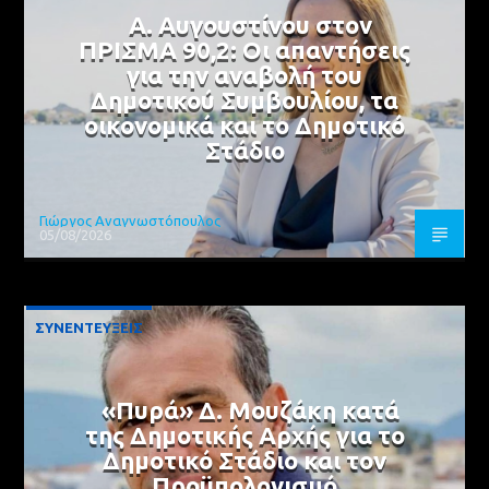
Α. Αυγουστίνου στον
ΠΡΙΣΜΑ 90,2: Οι απαντήσεις
για την αναβολή του
Δημοτικού Συμβουλίου, τα
οικονομικά και το Δημοτικό
Στάδιο
Γιώργος Αναγνωστόπουλος
05/08/2026
ΣΥΝΕΝΤΕΥΞΕΙΣ
«Πυρά» Δ. Μουζάκη κατά
της Δημοτικής Αρχής για το
Δημοτικό Στάδιο και τον
Προϋπολογισμό