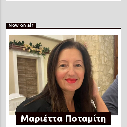
Now on air
Μαριέττα Ποταμίτη