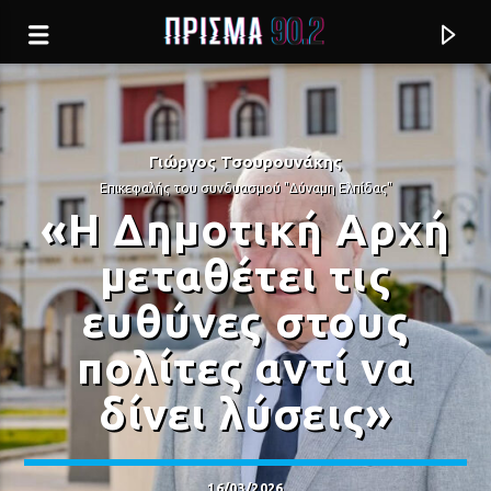
Γιώργος Τσουρουνάκης
Επικεφαλής του συνδυασμού "Δύναμη Ελπίδας"
«Η Δημοτική Αρχή
μεταθέτει τις
ευθύνες στους
πολίτες αντί να
δίνει λύσεις»
Current track
ΠΟΥΛΑ ΜΕ
ΠΥΞ ΛΑΞ
16/03/2026