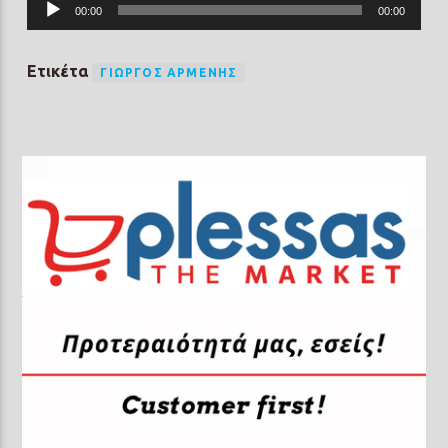
Πρόγραμμα
00:00
00:00
Αναπαραγωγής
Ήχου
Ετικέτα
ΓΙΏΡΓΟΣ ΑΡΜΈΝΗΣ