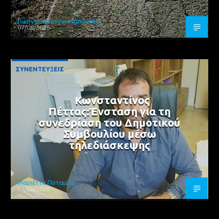
Γιώργος Αναγνωστόπουλος
07/08/2026
ΣΥΝΕΝΤΕΥΞΕΙΣ
Κωνσταντίνος
Πέττας:Ένσταση για τη
συνεδρίαση του Δημοτικού
Συμβουλίου μέσω
τηλεδιάσκεψης
Μαριέττα Ποταμίτη
07/08/2026