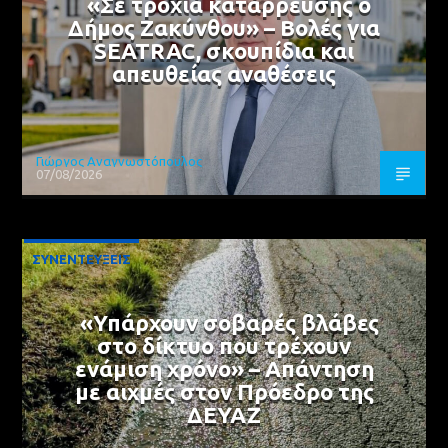
«Σε τροχιά κατάρρευσης ο
Δήμος Ζακύνθου» – Βολές για
SEATRAC, σκουπίδια και
απευθείας αναθέσεις
Γιώργος Αναγνωστόπουλος
07/08/2026
ΣΥΝΕΝΤΕΥΞΕΙΣ
«Υπάρχουν σοβαρές βλάβες
στο δίκτυο που τρέχουν
ενάμιση χρόνο» – Απάντηση
με αιχμές στον Πρόεδρο της
ΔΕΥΑΖ