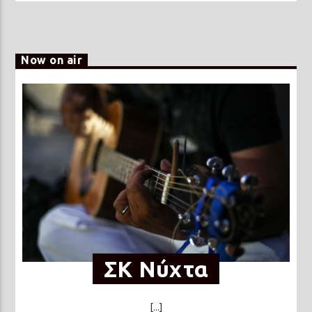
Now on air
ΣΚ Νύχτα
[...]