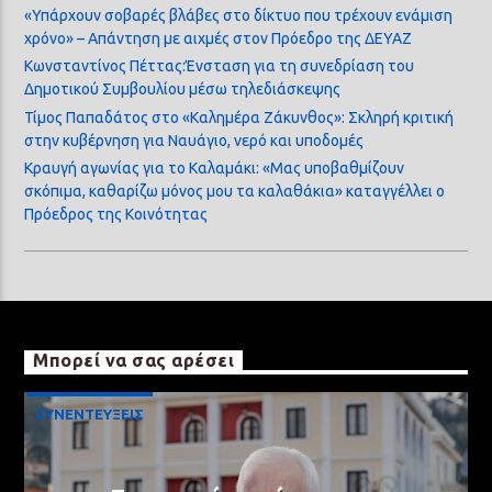
«Υπάρχουν σοβαρές βλάβες στο δίκτυο που τρέχουν ενάμιση
χρόνο» – Απάντηση με αιχμές στον Πρόεδρο της ΔΕΥΑΖ
Κωνσταντίνος Πέττας:Ένσταση για τη συνεδρίαση του
Δημοτικού Συμβουλίου μέσω τηλεδιάσκεψης
Τίμος Παπαδάτος στο «Καλημέρα Ζάκυνθος»: Σκληρή κριτική
στην κυβέρνηση για Ναυάγιο, νερό και υποδομές
Κραυγή αγωνίας για το Καλαμάκι: «Μας υποβαθμίζουν
σκόπιμα, καθαρίζω μόνος μου τα καλαθάκια» καταγγέλλει ο
Πρόεδρος της Κοινότητας
Μπορεί να σας αρέσει
ΣΥΝΕΝΤΕΥΞΕΙΣ