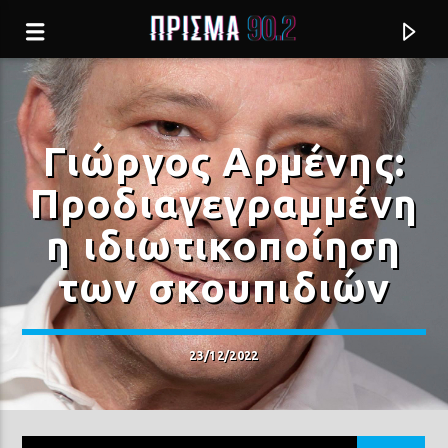
Γιώργος Αρμένης:
Προδιαγεγραμμένη
η ιδιωτικοποίηση
των σκουπιδιών
23/12/2022
Current track
ΝΑ ΕΙΣΑΙ ΠΑΝΤΑ Η ΘΑΛΑΣΣΑ
ΕΛΕΝΗ ΤΣΑΛΙΓΟΠΟΥΛΟΥ