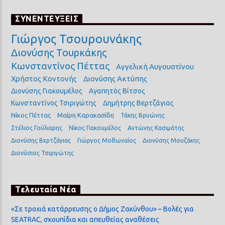
ΣΥΝΕΝΤΕΥΞΕΙΣ
Γιώργος Τσουρουνάκης
Διονύσης Τουρκάκης
Κωνσταντίνος Πέττας
Αγγελική Αυγουστίνου
Χρήστος Κοντονής
Διονύσης Ακτύπης
Διονύσης Γιακουμέλος
Αγαπητός Βίτσος
Κωνσταντίνος Τσιριγώτης
Δημήτρης Βερτζάγιας
Νίκος Πέττας
Μαίρη Καρακασίδη
Τάκης Βρυώνης
Στέλιος Γούλιαρης
Νίκος Γιακουμέλος
Αντώνης Κασιμάτης
Διονύσης Βερτζάγιας
Γιώργος Μοθωναίος
Διονύσης Μουζάκης
Διονύσιος Τσιριγώτης
Τελευταία Νέα
«Σε τροχιά κατάρρευσης ο Δήμος Ζακύνθου» – Βολές για
SEATRAC, σκουπίδια και απευθείας αναθέσεις