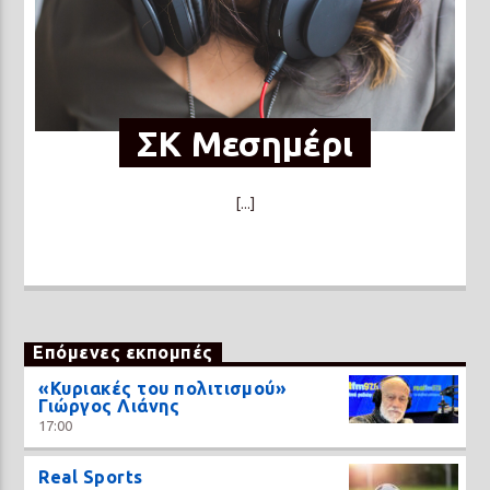
ΣΚ Μεσημέρι
[...]
Επόμενες εκπομπές
«Κυριακές του πολιτισμού»
Γιώργος Λιάνης
17:00
Real Sports