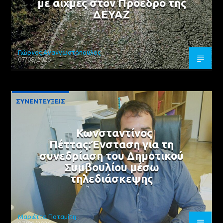
με αιχμές στον Πρόεδρο της
ΔΕΥΑΖ
Γιώργος Αναγνωστόπουλος
07/08/2026
ΣΥΝΕΝΤΕΥΞΕΙΣ
Κωνσταντίνος
Πέττας:Ένσταση για τη
συνεδρίαση του Δημοτικού
Συμβουλίου μέσω
τηλεδιάσκεψης
Μαριέττα Ποταμίτη