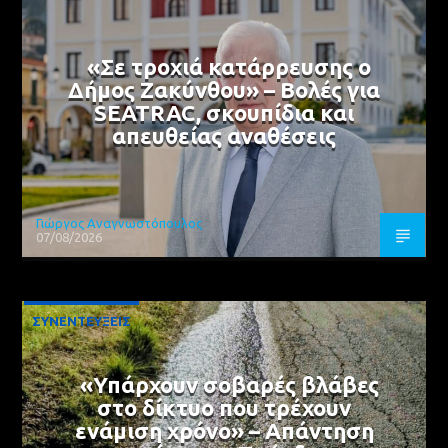
«Σε τροχιά κατάρρευσης ο
Δήμος Ζακύνθου» – Βολές για
SEATRAC, σκουπίδια και
απευθείας αναθέσεις
Γιώργος Αναγνωστόπουλος
07/08/2026
ΣΥΝΕΝΤΕΥΞΕΙΣ
«Υπάρχουν σοβαρές βλάβες
στο δίκτυο που τρέχουν
ενάμιση χρόνο» – Απάντηση