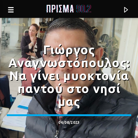
Γιώργος
Αναγνωστόπουλος:
Να γίνει μυοκτονία
παντού στο νησί
μας
Current track
04/08/2023
ΤΟ ΠΑΡΤΙ ΔΕ ΘΑ ΓΙΝΕΙ
ΑΝΤΩΝΗΣ ΡΕΜΟΣ