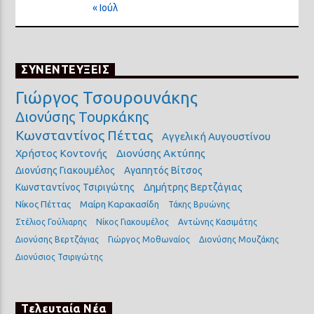
« Ιούλ
ΣΥΝΕΝΤΕΥΞΕΙΣ
Γιώργος Τσουρουνάκης
Διονύσης Τουρκάκης
Κωνσταντίνος Πέττας
Αγγελική Αυγουστίνου
Χρήστος Κοντονής
Διονύσης Ακτύπης
Διονύσης Γιακουμέλος
Αγαπητός Βίτσος
Κωνσταντίνος Τσιριγώτης
Δημήτρης Βερτζάγιας
Νίκος Πέττας
Μαίρη Καρακασίδη
Τάκης Βρυώνης
Στέλιος Γούλιαρης
Νίκος Γιακουμέλος
Αντώνης Κασιμάτης
Διονύσης Βερτζάγιας
Γιώργος Μοθωναίος
Διονύσης Μουζάκης
Διονύσιος Τσιριγώτης
Τελευταία Νέα