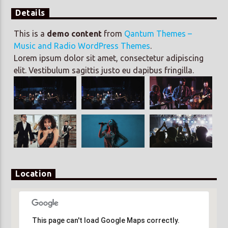
Details
This is a
demo content
from
Qantum Themes –
Music and Radio WordPress Themes
.
Lorem ipsum dolor sit amet, consectetur adipiscing
elit. Vestibulum sagittis justo eu dapibus fringilla.
Location
This page can't load Google Maps correctly.
This page can't load Google Maps correctly.