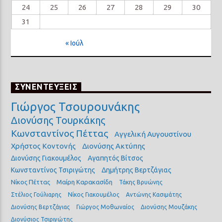
24
25
26
27
28
29
30
31
« Ιούλ
ΣΥΝΕΝΤΕΥΞΕΙΣ
Γιώργος Τσουρουνάκης
Διονύσης Τουρκάκης
Κωνσταντίνος Πέττας
Αγγελική Αυγουστίνου
Χρήστος Κοντονής
Διονύσης Ακτύπης
Διονύσης Γιακουμέλος
Αγαπητός Βίτσος
Κωνσταντίνος Τσιριγώτης
Δημήτρης Βερτζάγιας
Νίκος Πέττας
Μαίρη Καρακασίδη
Τάκης Βρυώνης
Στέλιος Γούλιαρης
Νίκος Γιακουμέλος
Αντώνης Κασιμάτης
Διονύσης Βερτζάγιας
Γιώργος Μοθωναίος
Διονύσης Μουζάκης
Διονύσιος Τσιριγώτης