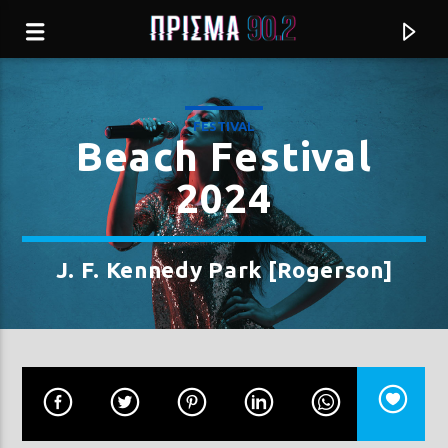
FESTIVAL
Beach Festival
2024
J. F. Kennedy Park [Rogerson]
Current track
ΣΤΟΝ ΠΕΙΡΑΙΑ ΣΥΝΝΕΦΙΑΣΕ
ΠΟΛΥ ΠΑΝΟΥ