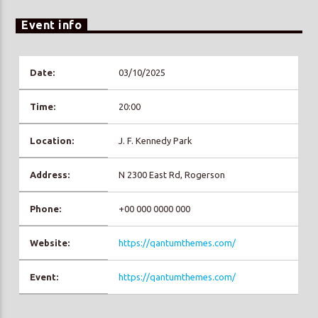
Event info
Date:
03/10/2025
Prisma Radio 90,2
Time:
20:00
Location:
J. F. Kennedy Park
Address:
N 2300 East Rd, Rogerson
Phone:
+00 000 0000 000
Website:
https://qantumthemes.com/
Event:
https://qantumthemes.com/