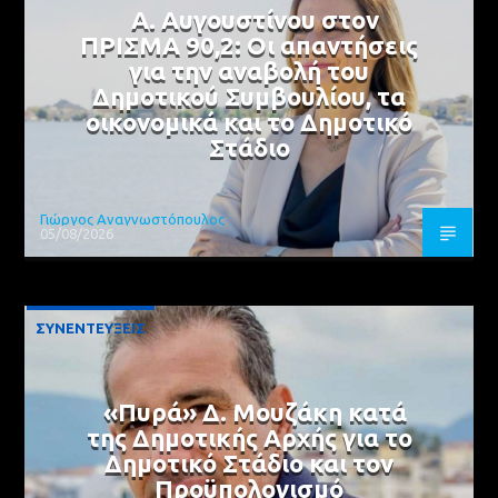
Α. Αυγουστίνου στον
ΠΡΙΣΜΑ 90,2: Οι απαντήσεις
για την αναβολή του
Δημοτικού Συμβουλίου, τα
οικονομικά και το Δημοτικό
Στάδιο
Γιώργος Αναγνωστόπουλος
05/08/2026
ΣΥΝΕΝΤΕΥΞΕΙΣ
«Πυρά» Δ. Μουζάκη κατά
της Δημοτικής Αρχής για το
Δημοτικό Στάδιο και τον
Προϋπολογισμό