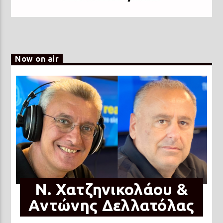
Now on air
N. Χατζηνικολάου &
Αντώνης Δελλατόλας