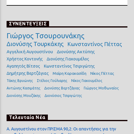
ΣΥΝΕΝΤΕΥΞΕΙΣ
Γιώργος Τσουρουνάκης
Διονύσης Τουρκάκης
Κωνσταντίνος Πέττας
Αγγελική Αυγουστίνου
Διονύσης Ακτύπης
Χρήστος Κοντονής
Διονύσης Γιακουμέλος
Αγαπητός Βίτσος
Κωνσταντίνος Τσιριγώτης
Δημήτρης Βερτζάγιας
Μαίρη Καρακασίδη
Νίκος Πέττας
Τάκης Βρυώνης
Στέλιος Γούλιαρης
Νίκος Γιακουμέλος
Αντώνης Κασιμάτης
Διονύσης Βερτζάγιας
Γιώργος Μοθωναίος
Διονύσης Μουζάκης
Διονύσιος Τσιριγώτης
Τελευταία Νέα
Α. Αυγουστίνου στον ΠΡΙΣΜΑ 90,2: Οι απαντήσεις για την