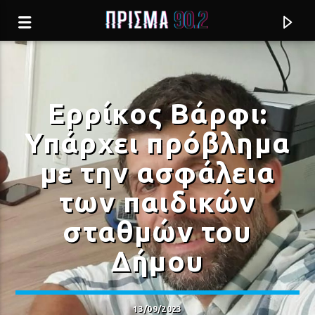
Ερρίκος Βάρφι:
Υπάρχει πρόβλημα
με την ασφάλεια
των παιδικών
σταθμών του
Δήμου
Current track
Σύνδεση με RealFm
13/09/2023