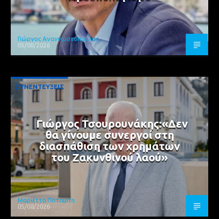
Γιώργος Αναγνωστόπουλος
05/08/2026
ΣΥΝΕΝΤΕΥΞΕΙΣ
Γιώργος Τσουρουνάκης:«Δεν
θα γίνουμε συνεργοί στη
διασπάθιση των χρημάτων
του Ζακυνθινού λαού»
Μαριέττα Ποταμίτη
05/08/2026