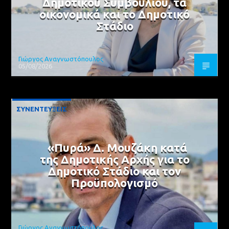
Δημοτικού Συμβουλίου, τα
οικονομικά και το Δημοτικό
Στάδιο
Γιώργος Αναγνωστόπουλος
05/08/2026
ΣΥΝΕΝΤΕΥΞΕΙΣ
«Πυρά» Δ. Μουζάκη κατά
της Δημοτικής Αρχής για το
Δημοτικό Στάδιο και τον
Προϋπολογισμό
Γιώργος Αναγνωστόπουλος