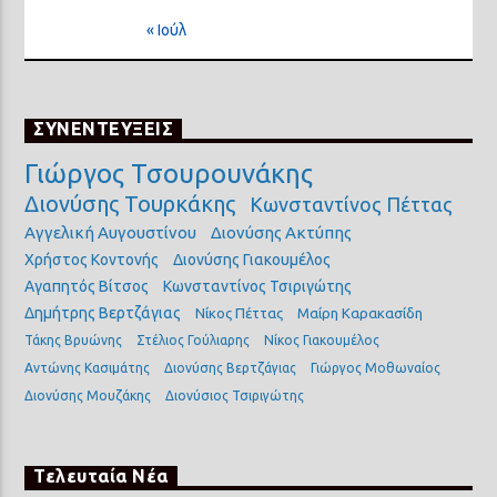
« Ιούλ
ΣΥΝΕΝΤΕΥΞΕΙΣ
Γιώργος Τσουρουνάκης
Διονύσης Τουρκάκης
Κωνσταντίνος Πέττας
Αγγελική Αυγουστίνου
Διονύσης Ακτύπης
Χρήστος Κοντονής
Διονύσης Γιακουμέλος
Αγαπητός Βίτσος
Κωνσταντίνος Τσιριγώτης
Δημήτρης Βερτζάγιας
Νίκος Πέττας
Μαίρη Καρακασίδη
Τάκης Βρυώνης
Στέλιος Γούλιαρης
Νίκος Γιακουμέλος
Αντώνης Κασιμάτης
Διονύσης Βερτζάγιας
Γιώργος Μοθωναίος
Διονύσης Μουζάκης
Διονύσιος Τσιριγώτης
Τελευταία Νέα