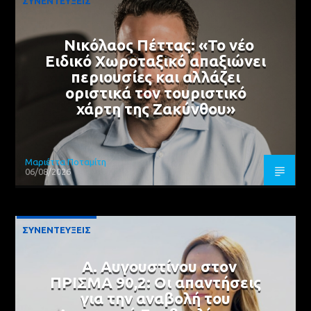
ΣΥΝΕΝΤΕΥΞΕΙΣ
Νικόλαος Πέττας: «Το νέο
Ειδικό Χωροταξικό απαξιώνει
περιουσίες και αλλάζει
οριστικά τον τουριστικό
χάρτη της Ζακύνθου»
Μαριέττα Ποταμίτη
06/08/2026
ΣΥΝΕΝΤΕΥΞΕΙΣ
Α. Αυγουστίνου στον
ΠΡΙΣΜΑ 90,2: Οι απαντήσεις
για την αναβολή του