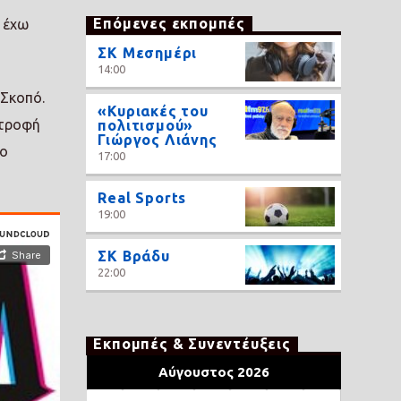
Επόμενες εκπομπές
ς έχω
ΣΚ Μεσημέρι
14:00
 Σκοπό.
«Κυριακές του
στροφή
πολιτισμού»
Γιώργος Λιάνης
το
17:00
Real Sports
19:00
ΣΚ Βράδυ
22:00
Εκπομπές & Συνεντέυξεις
Αύγουστος 2026