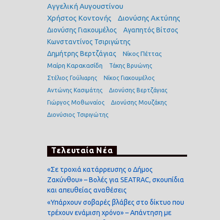
Αγγελική Αυγουστίνου
Χρήστος Κοντονής
Διονύσης Ακτύπης
Διονύσης Γιακουμέλος
Αγαπητός Βίτσος
Κωνσταντίνος Τσιριγώτης
Δημήτρης Βερτζάγιας
Νίκος Πέττας
Μαίρη Καρακασίδη
Τάκης Βρυώνης
Στέλιος Γούλιαρης
Νίκος Γιακουμέλος
Αντώνης Κασιμάτης
Διονύσης Βερτζάγιας
Γιώργος Μοθωναίος
Διονύσης Μουζάκης
Διονύσιος Τσιριγώτης
Τελευταία Νέα
«Σε τροχιά κατάρρευσης ο Δήμος
Ζακύνθου» – Βολές για SEATRAC, σκουπίδια
και απευθείας αναθέσεις
«Υπάρχουν σοβαρές βλάβες στο δίκτυο που
τρέχουν ενάμιση χρόνο» – Απάντηση με