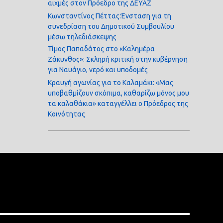
αιχμές στον Πρόεδρο της ΔΕΥΑΖ
Κωνσταντίνος Πέττας:Ένσταση για τη
συνεδρίαση του Δημοτικού Συμβουλίου
μέσω τηλεδιάσκεψης
Τίμος Παπαδάτος στο «Καλημέρα
Ζάκυνθος»: Σκληρή κριτική στην κυβέρνηση
για Ναυάγιο, νερό και υποδομές
Κραυγή αγωνίας για το Καλαμάκι: «Μας
υποβαθμίζουν σκόπιμα, καθαρίζω μόνος μου
τα καλαθάκια» καταγγέλλει ο Πρόεδρος της
Κοινότητας