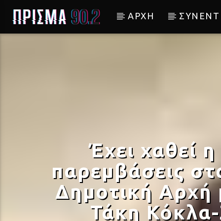
ΑΡΧΗ
ΣΥΝΕΝΤ
Current track
ΙΛΙΣΣΟΣ (LIVE)
ΕΛΕΩΝΟΡΑ ΖΟΥΓΑΝΕΛΗ
Έχει χαθεί η
παρεμβάσεις στ
Δημοτική Αρχή 
Τάκη Κόκλα-