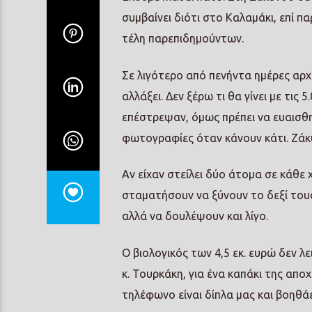
συμβαίνει διότι στο Καλαμάκι, επί πα
τέλη παρεπιδημούντων.
Σε λιγότερο από πενήντα ημέρες αρχί
αλλάξει. Δεν ξέρω τι θα γίνει με τις 
επέστρεψαν, όμως πρέπει να ευαισθη
φωτογραφίες όταν κάνουν κάτι. Ζάκυ
Αν είχαν στείλει δύο άτομα σε κάθε 
σταματήσουν να ξύνουν το δεξί τους
αλλά να δουλέψουν και λίγο.
Ο βιολογικός των 4,5 εκ. ευρώ δεν λ
κ. Τουρκάκη, για ένα καπάκι της αποχ
τηλέφωνο είναι δίπλα μας και βοηθά