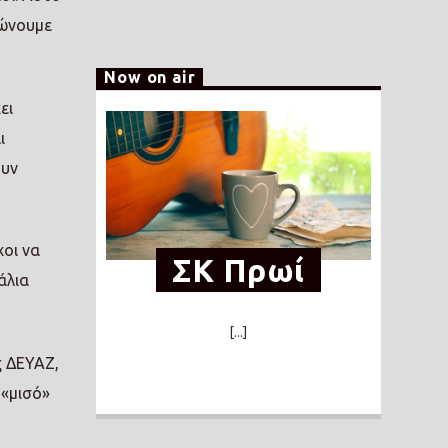
ρώνουμε
Now on air
ει
ι
ουν
χοι να
ΣΚ Πρωί
άλια
[...]
ς ΔΕΥΑΖ,
 «μισό»