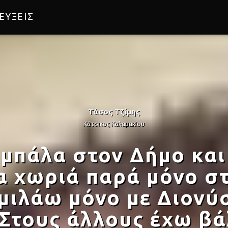
ΕΥΞΕΙΣ
Τάσος Τζίμης
Κάτοικος Καλαμακίου
 μπάλα στον Δήμο και
α χωριά παρά μόνο στ
μιλάω μόνο με Διονύ
Στους άλλους έχω βάλ