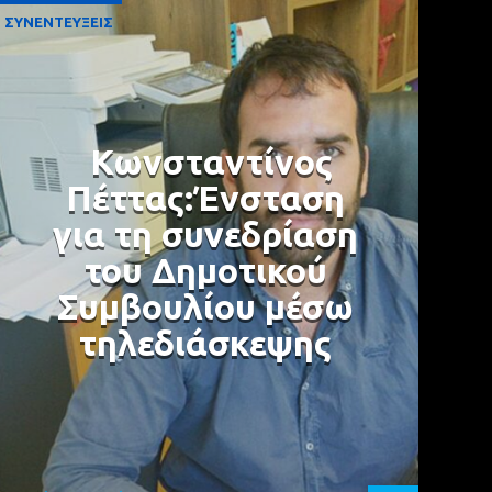
ΣΥΝΕΝΤΕΥΞΕΙΣ
Κωνσταντίνος
Πέττας:Ένσταση
για τη συνεδρίαση
του Δημοτικού
Συμβουλίου μέσω
τηλεδιάσκεψης