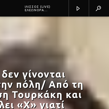
ΙΛΙΣΣΟΣ (LIVE)
ΕΛΕΩΝΟΡΑ
ΖΟΥΓΑΝΕΛΗ
Prisma Radio 90,2
 δεν γίνονται
ην πόλη/ Από τη
ση Τουρκάκη και
ει «Χ» γιατί