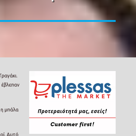
Τραγάκι.
 έβλεπαν
 η μπάλα
οί. Αυτό