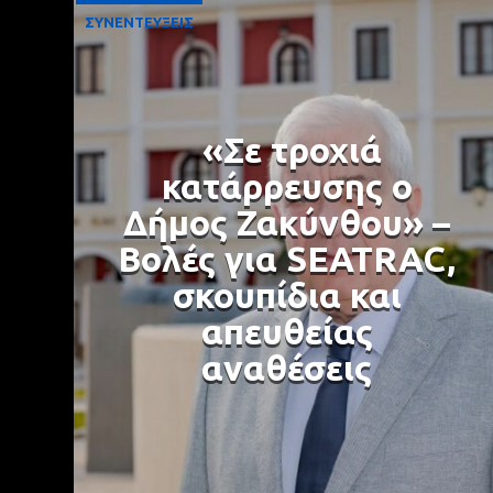
ΣΥΝΕΝΤΕΥΞΕΙΣ
«Σε τροχιά
κατάρρευσης ο
Δήμος Ζακύνθου» –
Βολές για SEATRAC,
σκουπίδια και
απευθείας
αναθέσεις