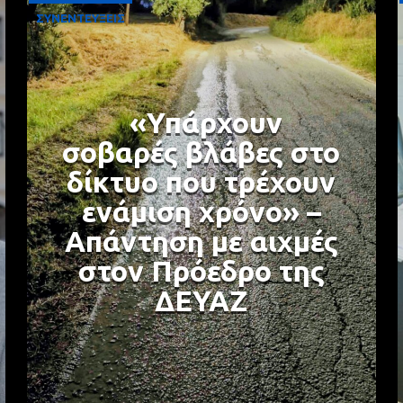
ΣΥΝΕΝΤΕΥΞΕΙΣ
«Υπάρχουν
σοβαρές βλάβες στο
δίκτυο που τρέχουν
ενάμιση χρόνο» –
Απάντηση με αιχμές
στον Πρόεδρο της
ΔΕΥΑΖ