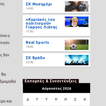
υς.
ΣΚ Μεσημέρι
14:00
«Κυριακές του
πολιτισμού»
Γιώργος Λιάνης
17:00
ίναι η
Real Sports
υτούν.
19:00
ς δεν
ΣΚ Βράδυ
22:00
, θα
Εκπομπές & Συνεντέυξεις
οδρομηθεί
Αύγουστος 2026
Δ
Τ
Τ
Π
Π
Σ
Κ
τρο και