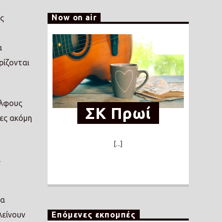
Now on air
ης
α
ρίζονται
έλφους
ΣΚ Πρωί
ίες ακόμη
[...]
α
να
Επόμενες εκπομπές
λείνουν