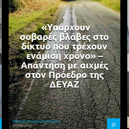
«Υπάρχουν
σοβαρές βλάβες στο
δίκτυο που τρέχουν
ενάμιση χρόνο» –
Απάντηση με αιχμές
στον Πρόεδρο της
ΔΕΥΑΖ
Γιώργος Αναγνωστόπουλος
07/08/2026