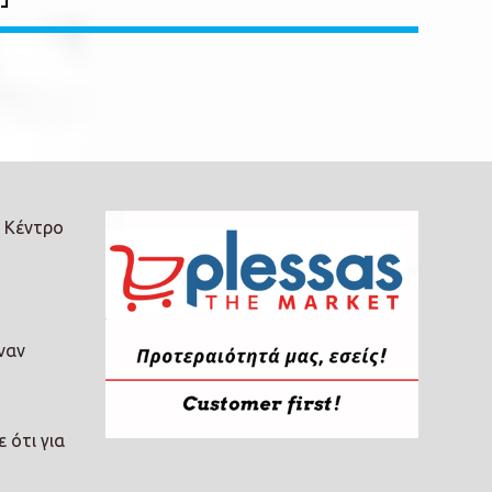
ο Κέντρο
ναν
 ότι για