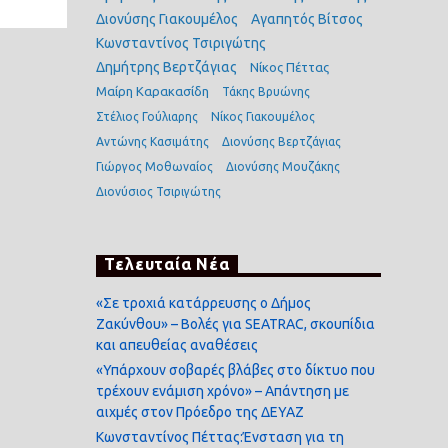
Διονύσης Γιακουμέλος
Αγαπητός Βίτσος
Κωνσταντίνος Τσιριγώτης
Δημήτρης Βερτζάγιας
Νίκος Πέττας
Μαίρη Καρακασίδη
Τάκης Βρυώνης
Στέλιος Γούλιαρης
Νίκος Γιακουμέλος
Αντώνης Κασιμάτης
Διονύσης Βερτζάγιας
Γιώργος Μοθωναίος
Διονύσης Μουζάκης
Διονύσιος Τσιριγώτης
Τελευταία Νέα
«Σε τροχιά κατάρρευσης ο Δήμος
Ζακύνθου» – Βολές για SEATRAC, σκουπίδια
και απευθείας αναθέσεις
«Υπάρχουν σοβαρές βλάβες στο δίκτυο που
τρέχουν ενάμιση χρόνο» – Απάντηση με
αιχμές στον Πρόεδρο της ΔΕΥΑΖ
Κωνσταντίνος Πέττας:Ένσταση για τη