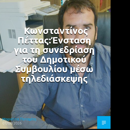
Κωνσταντίνος
Πέττας:Ένσταση
για τη συνεδρίαση
του Δημοτικού
Συμβουλίου μέσω
τηλεδιάσκεψης
Μαριέττα Ποταμίτη
07/08/2026