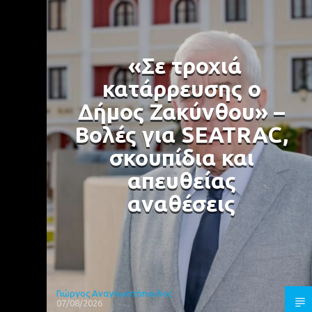
«Σε τροχιά
κατάρρευσης ο
Δήμος Ζακύνθου» –
Βολές για SEATRAC,
σκουπίδια και
απευθείας
αναθέσεις
Γιώργος Αναγνωστόπουλος
07/08/2026