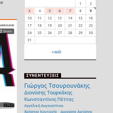
ιο
1
2
3
4
5
6
7
8
9
10
11
12
13
14
15
16
17
18
19
20
21
22
23
24
25
26
27
28
29
30
31
« Ιούλ
ΣΥΝΕΝΤΕΥΞΕΙΣ
Γιώργος Τσουρουνάκης
Διονύσης Τουρκάκης
Κωνσταντίνος Πέττας
Αγγελική Αυγουστίνου
Χρήστος Κοντονής
Διονύσης Ακτύπης