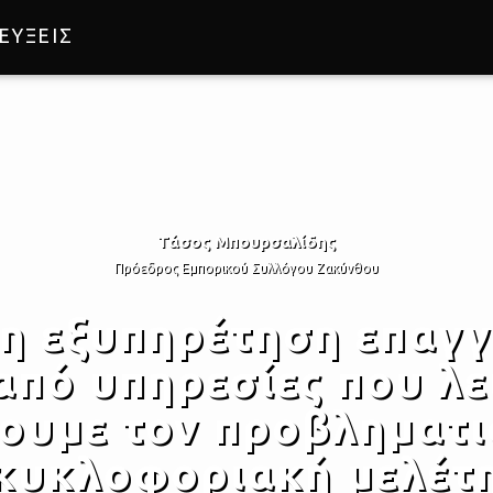
ΕΥΞΕΙΣ
Τάσος Μπουρσαλίδης
Πρόεδρος Εμπορικού Συλλόγου Ζακύνθου
 η εξυπηρέτηση επαγγ
από υπηρεσίες που λε
ουμε τον προβληματισ
κυκλοφοριακή μελέτ