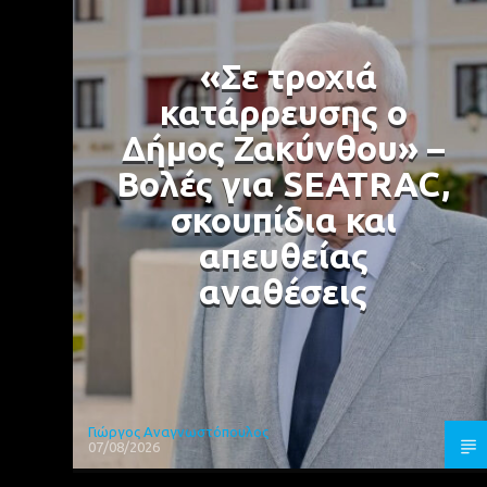
«Σε τροχιά
κατάρρευσης ο
Δήμος Ζακύνθου» –
Βολές για SEATRAC,
σκουπίδια και
απευθείας
αναθέσεις
Γιώργος Αναγνωστόπουλος
07/08/2026