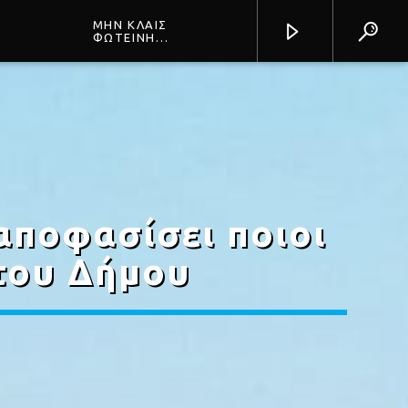
ΜΗΝ ΚΛΑΙΣ
ΦΩΤΕΙΝΗ
ΒΕΛΕΣΙΩΤΟΥ
Prisma Radio 90,2
αποφασίσει ποιοι
 του Δήμου