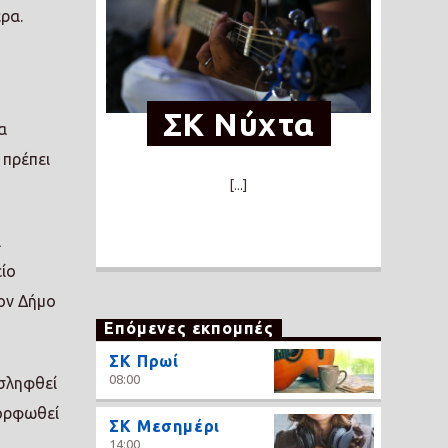
ρα.
ΣΚ Νύχτα
α
 πρέπει
[...]
ι
είο
ον Δήμο
Επόμενες εκπομπές
ΣΚ Πρωί
08:00
οσληφθεί
μορφωθεί
ΣΚ Μεσημέρι
14:00