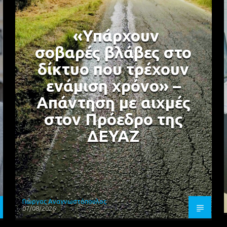
«Υπάρχουν
σοβαρές βλάβες στο
δίκτυο που τρέχουν
ενάμιση χρόνο» –
Απάντηση με αιχμές
στον Πρόεδρο της
ΔΕΥΑΖ
Γιώργος Αναγνωστόπουλος
07/08/2026