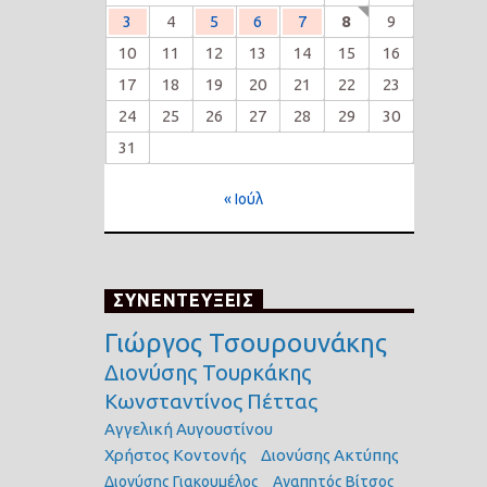
3
4
5
6
7
8
9
10
11
12
13
14
15
16
17
18
19
20
21
22
23
24
25
26
27
28
29
30
31
« Ιούλ
ΣΥΝΕΝΤΕΥΞΕΙΣ
Γιώργος Τσουρουνάκης
Διονύσης Τουρκάκης
Κωνσταντίνος Πέττας
Αγγελική Αυγουστίνου
Χρήστος Κοντονής
Διονύσης Ακτύπης
Διονύσης Γιακουμέλος
Αγαπητός Βίτσος