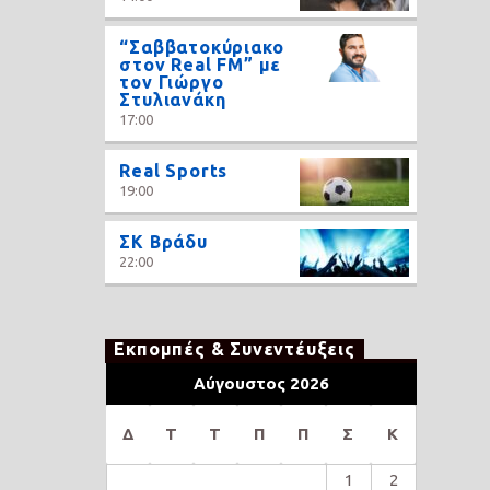
“Σαββατοκύριακο
στον Real FM” με
τον Γιώργο
Στυλιανάκη
17:00
Real Sports
19:00
ΣΚ Βράδυ
22:00
Εκπομπές & Συνεντέυξεις
Αύγουστος 2026
Δ
Τ
Τ
Π
Π
Σ
Κ
1
2