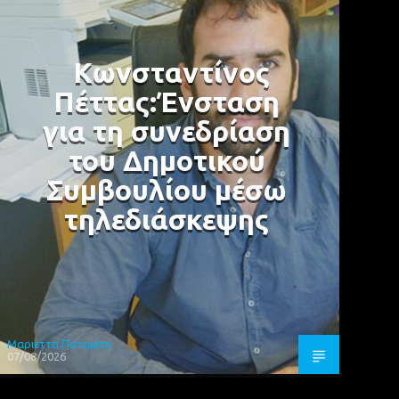
Κωνσταντίνος
Πέττας:Ένσταση
για τη συνεδρίαση
του Δημοτικού
Συμβουλίου μέσω
τηλεδιάσκεψης
Μαριέττα Ποταμίτη
07/08/2026