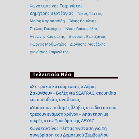
Κωνσταντίνος Τσιριγώτης
Δημήτρης Βερτζάγιας
Νίκος Πέττας
Μαίρη Καρακασίδη
Τάκης Βρυώνης
Στέλιος Γούλιαρης
Νίκος Γιακουμέλος
Αντώνης Κασιμάτης
Διονύσης Βερτζάγιας
Γιώργος Μοθωναίος
Διονύσης Μουζάκης
Διονύσιος Τσιριγώτης
Τελευταία Νέα
«Σε τροχιά κατάρρευσης ο Δήμος
Ζακύνθου» – Βολές για SEATRAC, σκουπίδια
και απευθείας αναθέσεις
«Υπάρχουν σοβαρές βλάβες στο δίκτυο που
τρέχουν ενάμιση χρόνο» – Απάντηση με
αιχμές στον Πρόεδρο της ΔΕΥΑΖ
Κωνσταντίνος Πέττας:Ένσταση για τη
συνεδρίαση του Δημοτικού Συμβουλίου