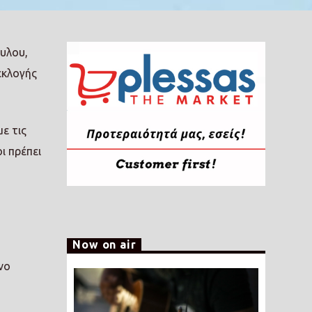
υλου,
εκλογής
ε τις
ι πρέπει
Now on air
νο