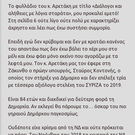
Το φυλλάδιο του κ. Αρετάκη με τίτλο «Διάλογοι και
αλήθειες με λόγια σταράτα», μου προκαλεί εμετό!
Στη σελίδα 6 ούτε λίγο ούτε πολύ με χαρακτηρίζει
άχρηστο και λέει πως έχω συστήσει συμμορία.
Επειδή εγώ δεν κρύβομαι και δεν με κρατάει κανένας
του απαντάω πως δεν έχω βάλει το χέρι μου στο
μέλι και έχω φάει μόνο εκείνο που αγοράζω με τα
λεφτά μου. Τον κ. Αρετάκη μας τον έφερε στη
Ζάκυνθο ο πρώην υπουργός, Σταύρος Κοντονής, ο
οποίος τον στήριξε για Δήμαρχο και δεν επέλεξε τρία
με τέσσερα αξιόλογα στελέχη του ΣΥΡΙΖΑ το 2019.
Είναι 84 ετών και διεκδικεί για δεύτερη φορά τη
Δημαρχία. Αν εκλεγεί θα πάρουμε το… όσκαρ του πιο
γηραιού Δημάρχου παγκοσμίως.
Ουδέποτε είχε χρίσμα από τη ΝΔ και ούτε πρόκειται
να πάρει. Τον Νοέμβριο του 2018 τα κεντρικά της ΝΔ