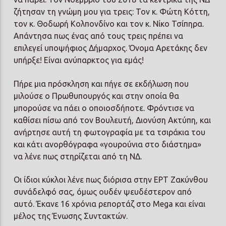
ζήτησαν τη γνώμη μου για τρεις: Τον κ. Φώτη Κόττη,
τον κ. Θοδωρή Κολπονδίνο και τον κ. Νίκο Τσίπηρα.
Απάντησα πως ένας από τους τρεις πρέπει να
επιλεγεί υποψήφιος Δήμαρχος. Όνομα Αρετάκης δεν
υπήρξε! Είναι ανύπαρκτος για εμάς!
Πήρε μια πρόσκληση και πήγε σε εκδήλωση που
μιλούσε ο Πρωθυπουργός και στην οποία θα
μπορούσε να πάει ο οποιοσδήποτε. Φρόντισε να
καθίσει πίσω από τον Βουλευτή, Διονύση Ακτύπη, και
ανήρτησε αυτή τη φωτογραφία με τα τσιράκια του
και κάτι ανορθόγραφα «γουρούνια στο διάστημα»
να λένε πως στηρίζεται από τη ΝΔ.
Οι ίδιοι κύκλοι λένε πως διόρισα στην ΕΡΤ Ζακύνθου
συνάδελφό σας, όμως ουδέν ψευδέστερον από
αυτό. Έκανε 16 χρόνια ρεπορτάζ στο Mega και είναι
μέλος της Ένωσης Συντακτών.