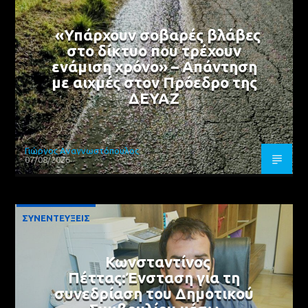
«Υπάρχουν σοβαρές βλάβες
στο δίκτυο που τρέχουν
ενάμιση χρόνο» – Απάντηση
με αιχμές στον Πρόεδρο της
ΔΕΥΑΖ
Γιώργος Αναγνωστόπουλος
07/08/2026
ΣΥΝΕΝΤΕΥΞΕΙΣ
Κωνσταντίνος
Πέττας:Ένσταση για τη
συνεδρίαση του Δημοτικού