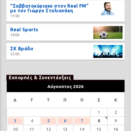
“Σαββατοκύριακο στον Real FM”
με τον Γιώργο Στυλιανάκη
17:00
Real Sports
19:00
ΣΚ Βράδυ
22:00
Εκπομπές & Συνεντέυξεις
Αύγουστος 2026
Δ
Τ
Τ
Π
Π
Σ
Κ
1
2
3
4
5
6
7
8
9
10
11
12
13
14
15
16