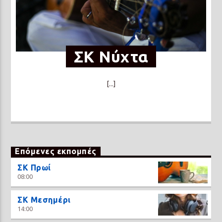
ΣΚ Νύχτα
[...]
Επόμενες εκπομπές
ΣΚ Πρωί
08:00
ΣΚ Μεσημέρι
14:00