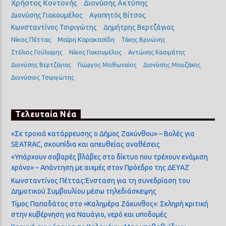
Χρήστος Κοντονής
Διονύσης Ακτύπης
Διονύσης Γιακουμέλος
Αγαπητός Βίτσος
Κωνσταντίνος Τσιριγώτης
Δημήτρης Βερτζάγιας
Νίκος Πέττας
Μαίρη Καρακασίδη
Τάκης Βρυώνης
Στέλιος Γούλιαρης
Νίκος Γιακουμέλος
Αντώνης Κασιμάτης
Διονύσης Βερτζάγιας
Γιώργος Μοθωναίος
Διονύσης Μουζάκης
Διονύσιος Τσιριγώτης
Τελευταία Νέα
«Σε τροχιά κατάρρευσης ο Δήμος Ζακύνθου» – Βολές για
SEATRAC, σκουπίδια και απευθείας αναθέσεις
«Υπάρχουν σοβαρές βλάβες στο δίκτυο που τρέχουν ενάμιση
χρόνο» – Απάντηση με αιχμές στον Πρόεδρο της ΔΕΥΑΖ
Κωνσταντίνος Πέττας:Ένσταση για τη συνεδρίαση του
Δημοτικού Συμβουλίου μέσω τηλεδιάσκεψης
Τίμος Παπαδάτος στο «Καλημέρα Ζάκυνθος»: Σκληρή κριτική
στην κυβέρνηση για Ναυάγιο, νερό και υποδομές