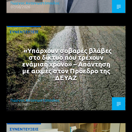
Γιώργος Αναγνωστόπουλος
07/08/2026
ΣΥΝΕΝΤΕΥΞΕΙΣ
«Υπάρχουν σοβαρές βλάβες
στο δίκτυο που τρέχουν
ενάμιση χρόνο» – Απάντηση
με αιχμές στον Πρόεδρο της
ΔΕΥΑΖ
Γιώργος Αναγνωστόπουλος
07/08/2026
ΣΥΝΕΝΤΕΥΞΕΙΣ