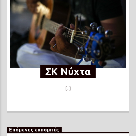
ΣΚ Νύχτα
[...]
Επόμενες εκπομπές