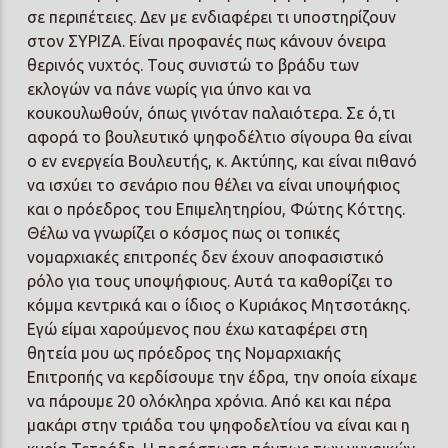
σε περιπέτειες. Δεν με ενδιαφέρει τι υποστηρίζουν
στον ΣΥΡΙΖΑ. Είναι προφανές πως κάνουν όνειρα
θερινός νυχτός. Τους συνιστώ το βράδυ των
εκλογών να πάνε νωρίς για ύπνο και να
κουκουλωθούν, όπως γινόταν παλαιότερα. Σε ό,τι
αφορά το βουλευτικό ψηφοδέλτιο σίγουρα θα είναι
ο εν ενεργεία Βουλευτής, κ. Ακτύπης, και είναι πιθανό
να ισχύει το σενάριο που θέλει να είναι υποψήφιος
και ο πρόεδρος του Επιμελητηρίου, Φώτης Κόττης.
Θέλω να γνωρίζει ο κόσμος πως οι τοπικές
νομαρχιακές επιτροπές δεν έχουν αποφασιστικό
ρόλο για τους υποψήφιους. Αυτά τα καθορίζει το
κόμμα κεντρικά και ο ίδιος ο Κυριάκος Μητσοτάκης.
Εγώ είμαι χαρούμενος που έχω καταφέρει στη
θητεία μου ως πρόεδρος της Νομαρχιακής
Επιτροπής να κερδίσουμε την έδρα, την οποία είχαμε
να πάρουμε 20 ολόκληρα χρόνια. Από κει και πέρα
μακάρι στην τριάδα του ψηφοδελτίου να είναι και η