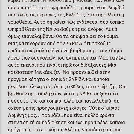
κυρία Τετράδη. Η ποσόστωση πάντως των γυναικών
που απαιτείται στα ψηφοδέλτια μπορεί να καλυφθεί
από όλες τις περιοχές της Ελλάδος. Έτσι προβλέπει η
νομοθεσία. Αυτό σημαίνει πως ενδέχεται στο τοπικό
ψηφοδέλτιο της ΝΔ να δούμε τρεις άνδρες. Αυτά
όμως επαναλαμβάνω θα τα αποφασίσει το κόμμα.
Μας κατηγορούν από τον ΣΥΡΙΖΑ ότι ασκούμε
επιδοματική πολιτική για να βοηθήσουμε τον κόσμο
λόγω των δυσκολιών που αντιμετωπίζει. Μας τα λένε
αυτά εκείνοι που είναι οι πρώτοι διδάξαντες. Μια
κατάσταση Μινχάουζεν! Να προσγειωθεί στην
πραγματικότητα ο τοπικός ΣΥΡΙΖΑ και κάποια
μεγαλοστελέχη του, όπως ο Φίλης και ο Σπίρτζης. Θα
βρεθούν προ εκπλήξεων, γιατί η ΝΔ θα αυξήσει τα
ποσοστά της και τοπικά, αλλά και πανελλαδικά, σε
σχέση με τις προηγούμενες εκλογές. Ούτε ο κύριος
Αρμένης μας… τρομάζει, που είναι πολλά χρόνια
στην τοπική αυτοδιοίκηση και έχει προσφέρει κάποια
πράγματα, ούτε ο κύριος Αλέκος Καποδίστριας που