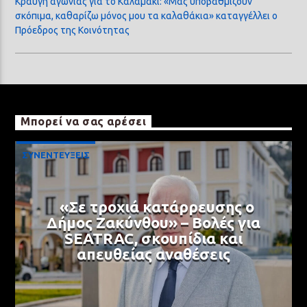
Κραυγή αγωνίας για το Καλαμάκι: «Μας υποβαθμίζουν
σκόπιμα, καθαρίζω μόνος μου τα καλαθάκια» καταγγέλλει ο
Πρόεδρος της Κοινότητας
Μπορεί να σας αρέσει
ΣΥΝΕΝΤΕΥΞΕΙΣ
«Σε τροχιά κατάρρευσης ο
Δήμος Ζακύνθου» – Βολές για
SEATRAC, σκουπίδια και
απευθείας αναθέσεις