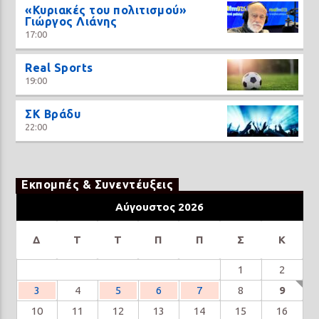
«Κυριακές του πολιτισμού»
Γιώργος Λιάνης
17:00
Real Sports
19:00
ΣΚ Βράδυ
22:00
Εκπομπές & Συνεντέυξεις
Αύγουστος 2026
Δ
Τ
Τ
Π
Π
Σ
Κ
1
2
3
4
5
6
7
8
9
10
11
12
13
14
15
16