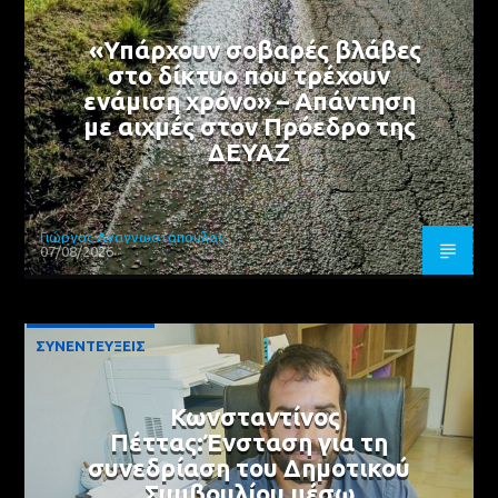
«Υπάρχουν σοβαρές βλάβες
στο δίκτυο που τρέχουν
ενάμιση χρόνο» – Απάντηση
με αιχμές στον Πρόεδρο της
ΔΕΥΑΖ
Γιώργος Αναγνωστόπουλος
07/08/2026
ΣΥΝΕΝΤΕΥΞΕΙΣ
Κωνσταντίνος
Πέττας:Ένσταση για τη
συνεδρίαση του Δημοτικού
Συμβουλίου μέσω