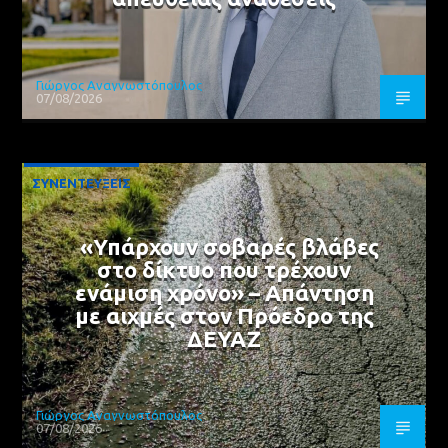
Γιώργος Αναγνωστόπουλος
07/08/2026
ΣΥΝΕΝΤΕΥΞΕΙΣ
«Υπάρχουν σοβαρές βλάβες
στο δίκτυο που τρέχουν
ενάμιση χρόνο» – Απάντηση
με αιχμές στον Πρόεδρο της
ΔΕΥΑΖ
Γιώργος Αναγνωστόπουλος
07/08/2026