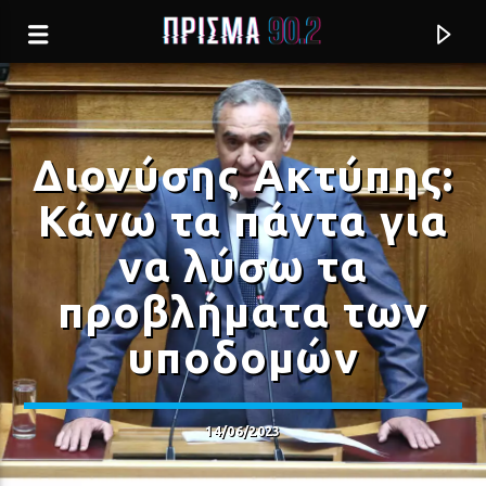
Διονύσης Ακτύπης:
Κάνω τα πάντα για
να λύσω τα
προβλήματα των
υποδομών
Current track
14/06/2023
ΟΝΕΙΡΕΥΟΜΑΙ (HISTORIA DE UN
ΣΑΛΙΝΑ ΓΑΒΑΛΑ
AMOR)