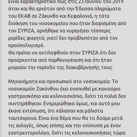
Είναι χαρακτηριστικό πως στις 23 Ιουνίου του 2019
όταν και θα ερχόταν από την Έδεσσα πληρώματα
του ΕΚΑΒ σε Ζάκυνθο και Κεφαλονιά, η τότε
διοίκηση του νοσοκομείου που ήταν διορισμένη από
τον ΣΥΡΙΖΑ, αρνήθηκε να χορηγήσει τέσσερις
μερίδες φαγητό, γιατί δεν προβλεπόταν από τον
προϋπολογισμό.
Θα πρέπει να αντιληφθούν στον ΣΥΡΙΖΑ ότι δεν
προέρχονται από παρθενογένεση και ότι ήταν
μοιραίοι την περίοδο της διακυβέρνησής τους.
Μηχανήματα και προσωπικό στο νοσοκομείο: Το
νοσοκομείο Ζακύνθου έχει ενισχυθεί με καινούριο
γαστροσκόπιο και κολονοσκόπιο, διότι τα παλιά δεν
συντηρήθηκαν. Ενημερώθηκα όμως, και αυτό μου
έκανε εντύπωση, ότι χάλασαν και μάλιστα
ταυτόχρονα. Είναι ένα θέμα που θα το δούμε μετά
τις εκλογές, όπως επίσης και την ενίσχυση με έναν
γαστρεντερολόγο, διότι τις κολονοσκοπήσεις τώρα