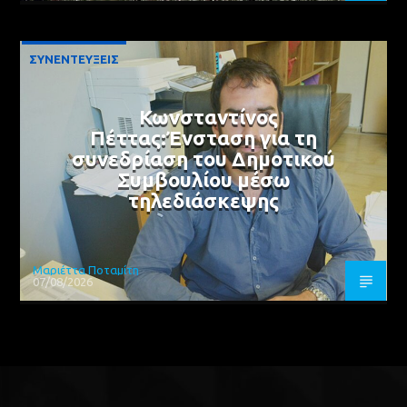
ΣΥΝΕΝΤΕΥΞΕΙΣ
Κωνσταντίνος
Πέττας:Ένσταση για τη
συνεδρίαση του Δημοτικού
Συμβουλίου μέσω
τηλεδιάσκεψης
Μαριέττα Ποταμίτη
07/08/2026