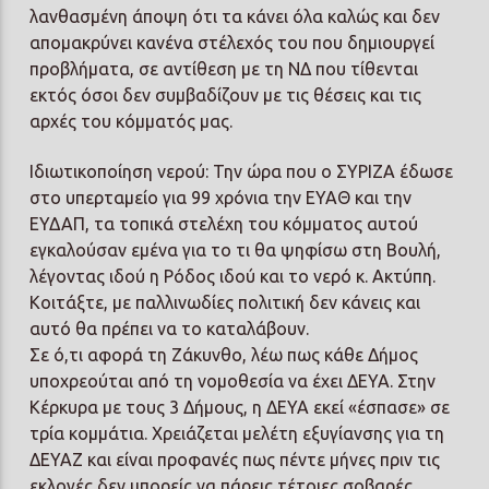
λανθασμένη άποψη ότι τα κάνει όλα καλώς και δεν
απομακρύνει κανένα στέλεχός του που δημιουργεί
προβλήματα, σε αντίθεση με τη ΝΔ που τίθενται
εκτός όσοι δεν συμβαδίζουν με τις θέσεις και τις
αρχές του κόμματός μας.
Ιδιωτικοποίηση νερού: Την ώρα που ο ΣΥΡΙΖΑ έδωσε
στο υπερταμείο για 99 χρόνια την ΕΥΑΘ και την
ΕΥΔΑΠ, τα τοπικά στελέχη του κόμματος αυτού
εγκαλούσαν εμένα για το τι θα ψηφίσω στη Βουλή,
λέγοντας ιδού η Ρόδος ιδού και το νερό κ. Ακτύπη.
Κοιτάξτε, με παλλινωδίες πολιτική δεν κάνεις και
αυτό θα πρέπει να το καταλάβουν.
Σε ό,τι αφορά τη Ζάκυνθο, λέω πως κάθε Δήμος
υποχρεούται από τη νομοθεσία να έχει ΔΕΥΑ. Στην
Κέρκυρα με τους 3 Δήμους, η ΔΕΥΑ εκεί «έσπασε» σε
τρία κομμάτια. Χρειάζεται μελέτη εξυγίανσης για τη
ΔΕΥΑΖ και είναι προφανές πως πέντε μήνες πριν τις
εκλογές δεν μπορείς να πάρεις τέτοιες σοβαρές