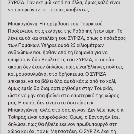
ΣΥΡΙΖΑ. Τον εκτιμώ κατά τα άλλα, όμως καλό είναι
να αποφεύγονται τέτοιες κουβέντες.
Μπακογιάννη: Η παρέμβαση του Τουρκικού
Προξενείου στις εκλογές της Ροδόπης ήταν ωμή. Το
λένε αυτό και στελέχη του ΣΥΡΙΖΑ, όπως ο πρόεδρος
των Πομάκων. Υπήρχε ουρά 25 χιλιομέτρων
ανθρώπων που ήρθαν από τη Γερμανία για να
ψηφίσουν δύο Βουλευτές του ΣΥΡΙΖΑ, οι οποίοι
ακόμη δεν έχουν δηλώσει πως είναι Έλληνες πολίτες
και μουσουλμάνοι στο θρήσκευμα. Ο ΣΥΡΙΖΑ
επιχειρεί να τα βάλει όλα αυτά κάτω από το χαλί,
όμως εμείς θα διαμαρτυρηθούμε στην Τουρκία,
ώστε να μην επεμβαίνει στο εσωτερικό της χώρας
μας. Η ουσία δεν είναι στα όσα είπε η κ.
Μπακογιάννη, αλλά στα όσα έγιναν. Δεν λέω πως ο κ.
Τσίπρας είναι τουρκόφιλος. Όμως, ο Ερντογάν έχει
δηλώσει πως θα ήθελε εκείνον πρωθυπουργό στη
χώρα και όχι τον κ. Μητσοτάκη. Ο ΣΥΡΙΖΑ έχει τη