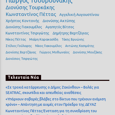
Γιώργος Τσουρουνάκης
Διονύσης Τουρκάκης
Κωνσταντίνος Πέττας
Αγγελική Αυγουστίνου
Χρήστος Κοντονής
Διονύσης Ακτύπης
Διονύσης Γιακουμέλος
Αγαπητός Βίτσος
Κωνσταντίνος Τσιριγώτης
Δημήτρης Βερτζάγιας
Νίκος Πέττας
Μαίρη Καρακασίδη
Τάκης Βρυώνης
Στέλιος Γούλιαρης
Νίκος Γιακουμέλος
Αντώνης Κασιμάτης
Διονύσης Βερτζάγιας
Γιώργος Μοθωναίος
Διονύσης Μουζάκης
Διονύσιος Τσιριγώτης
Τελευταία Νέα
«Σε τροχιά κατάρρευσης ο Δήμος Ζακύνθου» – Βολές για
SEATRAC, σκουπίδια και απευθείας αναθέσεις
«Υπάρχουν σοβαρές βλάβες στο δίκτυο που τρέχουν ενάμιση
χρόνο» – Απάντηση με αιχμές στον Πρόεδρο της ΔΕΥΑΖ
Κωνσταντίνος Πέττας:Ένσταση για τη συνεδρίαση του