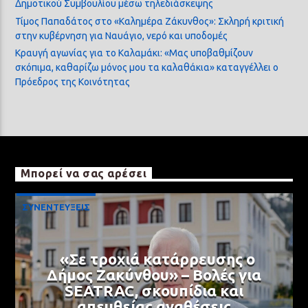
Δημοτικού Συμβουλίου μέσω τηλεδιάσκεψης
Τίμος Παπαδάτος στο «Καλημέρα Ζάκυνθος»: Σκληρή κριτική
στην κυβέρνηση για Ναυάγιο, νερό και υποδομές
Κραυγή αγωνίας για το Καλαμάκι: «Μας υποβαθμίζουν
σκόπιμα, καθαρίζω μόνος μου τα καλαθάκια» καταγγέλλει ο
Πρόεδρος της Κοινότητας
Μπορεί να σας αρέσει
ΣΥΝΕΝΤΕΥΞΕΙΣ
«Σε τροχιά κατάρρευσης ο
Δήμος Ζακύνθου» – Βολές για
SEATRAC, σκουπίδια και
απευθείας αναθέσεις