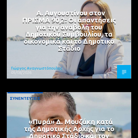
Α. Αυγουστίνου στον
ΠΡΙΣΜΑ 90,2: Οι απαντήσεις
για την αναβολή του
Δημοτικού Συμβουλίου, τα
οικονομικά και το Δημοτικό
Στάδιο
Γιώργος Αναγνωστόπουλος
05/08/2026
ΣΥΝΕΝΤΕΥΞΕΙΣ
«Πυρά» Δ. Μουζάκη κατά
της Δημοτικής Αρχής για το
Δημοτικό Στάδιο και τον