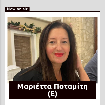
Now on air
Μαριέττα Ποταμίτη
(Ε)