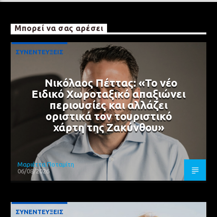
Μπορεί να σας αρέσει
ΣΥΝΕΝΤΕΥΞΕΙΣ
Νικόλαος Πέττας: «Το νέο
Ειδικό Χωροταξικό απαξιώνει
περιουσίες και αλλάζει
οριστικά τον τουριστικό
χάρτη της Ζακύνθου»
Μαριέττα Ποταμίτη
06/08/2026
ΣΥΝΕΝΤΕΥΞΕΙΣ