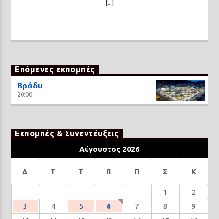
[...]
Επόμενες εκπομπές
Βράδυ
20:00
Εκπομπές & Συνεντέυξεις
Αύγουστος 2026
Δ
Τ
Τ
Π
Π
Σ
Κ
1
2
3
4
5
6
7
8
9