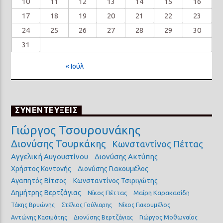
10
11
12
13
14
15
16
17
18
19
20
21
22
23
24
25
26
27
28
29
30
31
« Ιούλ
ΣΥΝΕΝΤΕΥΞΕΙΣ
Γιώργος Τσουρουνάκης
Διονύσης Τουρκάκης
Κωνσταντίνος Πέττας
Αγγελική Αυγουστίνου
Διονύσης Ακτύπης
Χρήστος Κοντονής
Διονύσης Γιακουμέλος
Αγαπητός Βίτσος
Κωνσταντίνος Τσιριγώτης
Δημήτρης Βερτζάγιας
Νίκος Πέττας
Μαίρη Καρακασίδη
Τάκης Βρυώνης
Στέλιος Γούλιαρης
Νίκος Γιακουμέλος
Αντώνης Κασιμάτης
Διονύσης Βερτζάγιας
Γιώργος Μοθωναίος