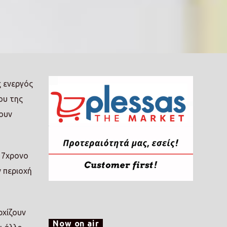
ς ενεργός
ου της
ουν
 17χρονο
ν περιοχή
ρχίζουν
Now on air