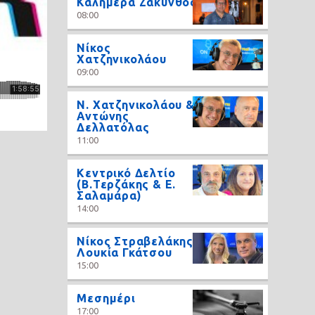
Καλημέρα Ζάκυνθος
08:00
Νίκος
Χατζηνικολάου
09:00
N. Χατζηνικολάου &
Αντώνης
Δελλατόλας
11:00
Κεντρικό Δελτίο
(Β.Τερζάκης & Ε.
Σαλαμάρα)
14:00
Νίκος Στραβελάκης,
Λουκία Γκάτσου
15:00
Μεσημέρι
17:00