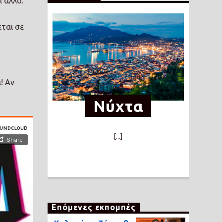
ι άλλο.
εται σε
! Αν
Νύχτα
[...]
Επόμενες εκπομπές