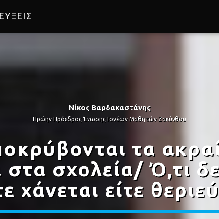
ΕΥΞΕΙΣ
ΙΧΑΣ
Νίκος Βαρδακαστάνης
Πρώην Πρόεδρος Ένωσης Γονέων Μαθητών Ζακύνθου
αποκρύβονται τα ακρα
στα σχολεία/ Ό,τι δ
τε χάνεται είτε θεριεύ