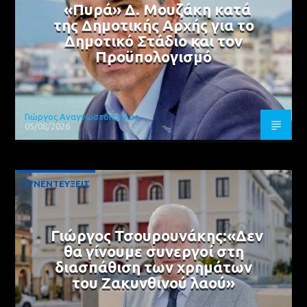
«Πυρά» Δ. Μουζάκη κατά
της Δημοτικής Αρχής για το
Δημοτικό Στάδιο και τον
Προϋπολογισμό
Γιώργος Αναγνωστόπουλος
05/08/2026
ΣΥΝΕΝΤΕΥΞΕΙΣ
Γιώργος Τσουρουνάκης:«Δεν
θα γίνουμε συνεργοί στη
διασπάθιση των χρημάτων
του Ζακυνθινού λαού»