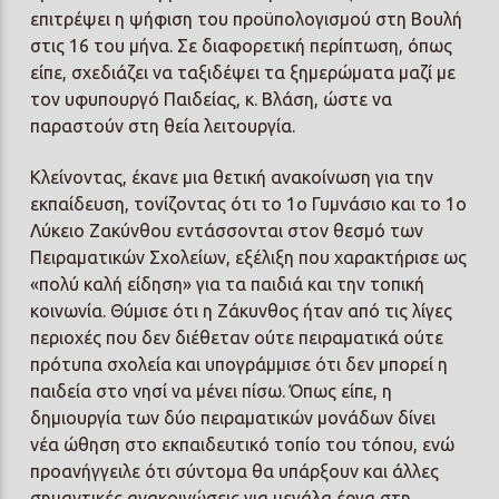
επιτρέψει η ψήφιση του προϋπολογισμού στη Βουλή
στις 16 του μήνα. Σε διαφορετική περίπτωση, όπως
είπε, σχεδιάζει να ταξιδέψει τα ξημερώματα μαζί με
τον υφυπουργό Παιδείας, κ. Βλάση, ώστε να
παραστούν στη θεία λειτουργία.
Κλείνοντας, έκανε μια θετική ανακοίνωση για την
εκπαίδευση, τονίζοντας ότι το 1ο Γυμνάσιο και το 1ο
Λύκειο Ζακύνθου εντάσσονται στον θεσμό των
Πειραματικών Σχολείων, εξέλιξη που χαρακτήρισε ως
«πολύ καλή είδηση» για τα παιδιά και την τοπική
κοινωνία. Θύμισε ότι η Ζάκυνθος ήταν από τις λίγες
περιοχές που δεν διέθεταν ούτε πειραματικά ούτε
πρότυπα σχολεία και υπογράμμισε ότι δεν μπορεί η
παιδεία στο νησί να μένει πίσω. Όπως είπε, η
δημιουργία των δύο πειραματικών μονάδων δίνει
νέα ώθηση στο εκπαιδευτικό τοπίο του τόπου, ενώ
προανήγγειλε ότι σύντομα θα υπάρξουν και άλλες
σημαντικές ανακοινώσεις για μεγάλα έργα στη