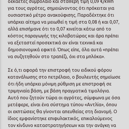
δεκαετές συμβόλαιο και σταθερή τιμή 0,09 €/kWh
για τους αγρότες, σημειώνοντας ότι πρόκειται για
ουσιαστικό μέτρο ανακούφισης. Παραδέχτηκε ότι
υπάρχει αίτημα να μειωθεί η τιμή στα 0,08 ή και 0,07,
αλλά επισήμανε ότι το 0,07 κινείται κάτω από το
κόστος παραγωγής της κιλοβατώρας και άρα πρέπει
να εξεταστεί προσεκτικά αν είναι τεχνικά και
δημοσιονομικά εφικτό. Όπως είπε, όλα αυτά «πρέπει
να συζητηθούν στο τραπέζι, όχι στα μπλόκα».
Σε ό,τι αφορά την επιστροφή του ειδικού φόρου
κατανάλωσης στο πετρέλαιο, ο βουλευτής σημείωσε
ότι ήδη υπάρχει μόνιμη ρύθμιση με επιστροφή σε
τριμηνιαία βάση, με βάση πραγματικά τιμολόγια.
Αυτό που ζητούν τώρα οι αγρότες, σύμφωνα με όσα
μετέφερε, είναι ένα σύστημα τύπου «Αντλία», όπου
οι εκπτώσεις θα γίνονται απευθείας στη διανομή. Ο
ίδιος εμφανίστηκε επιφυλακτικός, επικαλούμενος
τον κίνδυνο καταστρατηγήσεων και την ανάγκη να