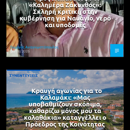
«Καλημέρα Ζάκυνθος»:
Σκληρή κριτική στην
κυβέρνηση για Ναυάγιο, νερό
και υποδομές
Γιώργος Αναγνωστόπουλος
06/08/2026
ΣΥΝΕΝΤΕΥΞΕΙΣ
Κραυγή αγωνίας για το
Καλαμάκι: «Μας
υποβαθμίζουν σκόπιμα,
καθαρίζω μόνος μου τα
καλαθάκια» καταγγέλλει ο
Πρόεδρος της Κοινότητας