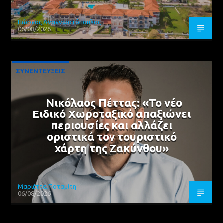
Γιώργος Αναγνωστόπουλος
06/08/2026
ΣΥΝΕΝΤΕΥΞΕΙΣ
Νικόλαος Πέττας: «Το νέο
Ειδικό Χωροταξικό απαξιώνει
περιουσίες και αλλάζει
οριστικά τον τουριστικό
χάρτη της Ζακύνθου»
Μαριέττα Ποταμίτη
06/08/2026