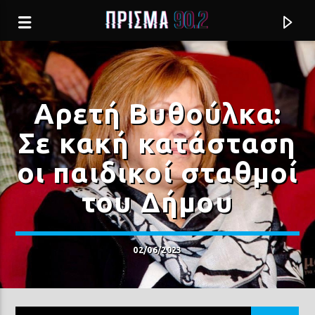
Αρετή Βυθούλκα:
Σε κακή κατάσταση
οι παιδικοί σταθμοί
του Δήμου
02/06/2023
Current track
ΑΓΟΡΙ ΜΟΥ
ΦΩΤΕΙΝΗ ΔΑΡΡΑ