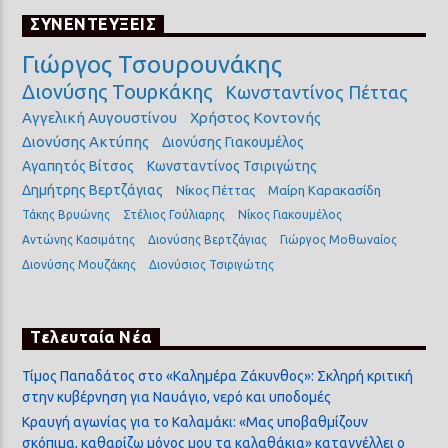
ΣΥΝΕΝΤΕΥΞΕΙΣ
Γιώργος Τσουρουνάκης
Διονύσης Τουρκάκης
Κωνσταντίνος Πέττας
Αγγελική Αυγουστίνου
Χρήστος Κοντονής
Διονύσης Ακτύπης
Διονύσης Γιακουμέλος
Αγαπητός Βίτσος
Κωνσταντίνος Τσιριγώτης
Δημήτρης Βερτζάγιας
Νίκος Πέττας
Μαίρη Καρακασίδη
Τάκης Βρυώνης
Στέλιος Γούλιαρης
Νίκος Γιακουμέλος
Αντώνης Κασιμάτης
Διονύσης Βερτζάγιας
Γιώργος Μοθωναίος
Διονύσης Μουζάκης
Διονύσιος Τσιριγώτης
Τελευταία Νέα
Τίμος Παπαδάτος στο «Καλημέρα Ζάκυνθος»: Σκληρή κριτική
στην κυβέρνηση για Ναυάγιο, νερό και υποδομές
Κραυγή αγωνίας για το Καλαμάκι: «Μας υποβαθμίζουν
σκόπιμα, καθαρίζω μόνος μου τα καλαθάκια» καταγγέλλει ο