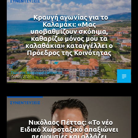
ΣΥΝΕΝΤΕΥΞΕΙΣ
Κραυγή αγωνίας για το
Καλαμάκι: «Μας
υποβαθμίζουν σκόπιμα,
καθαρίζω μόνος μου τα
καλαθάκια» καταγγέλλει ο
Πρόεδρος της Κοινότητας
Γιώργος Αναγνωστόπουλος
06/08/2026
ΣΥΝΕΝΤΕΥΞΕΙΣ
Νικόλαος Πέττας: «Το νέο
Ειδικό Χωροταξικό απαξιώνει
περιουσίες και αλλάζει