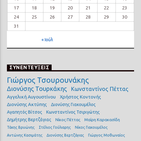
17
18
19
20
21
22
23
24
25
26
27
28
29
30
31
« Ιούλ
ΣΥΝΕΝΤΕΥΞΕΙΣ
Γιώργος Τσουρουνάκης
Διονύσης Τουρκάκης
Κωνσταντίνος Πέττας
Αγγελική Αυγουστίνου
Χρήστος Κοντονής
Διονύσης Ακτύπης
Διονύσης Γιακουμέλος
Αγαπητός Βίτσος
Κωνσταντίνος Τσιριγώτης
Δημήτρης Βερτζάγιας
Νίκος Πέττας
Μαίρη Καρακασίδη
Τάκης Βρυώνης
Στέλιος Γούλιαρης
Νίκος Γιακουμέλος
Αντώνης Κασιμάτης
Διονύσης Βερτζάγιας
Γιώργος Μοθωναίος