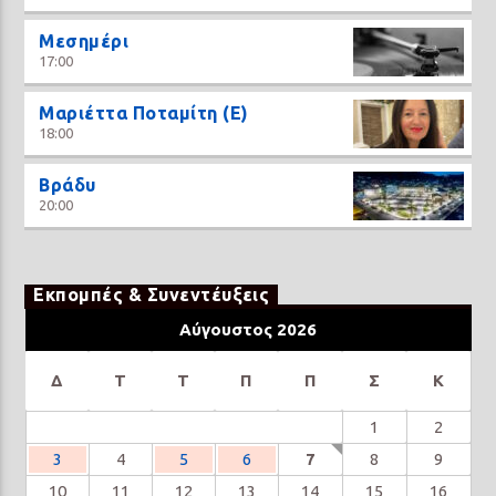
Μεσημέρι
17:00
Μαριέττα Ποταμίτη (Ε)
18:00
Βράδυ
20:00
Εκπομπές & Συνεντέυξεις
Αύγουστος 2026
Δ
Τ
Τ
Π
Π
Σ
Κ
1
2
3
4
5
6
7
8
9
10
11
12
13
14
15
16