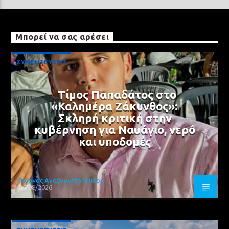
Μπορεί να σας αρέσει
ΣΥΝΕΝΤΕΥΞΕΙΣ
Τίμος Παπαδάτος στο
«Καλημέρα Ζάκυνθος»:
Σκληρή κριτική στην
κυβέρνηση για Ναυάγιο, νερό
και υποδομές
Γιώργος Αναγνωστόπουλος
06/08/2026