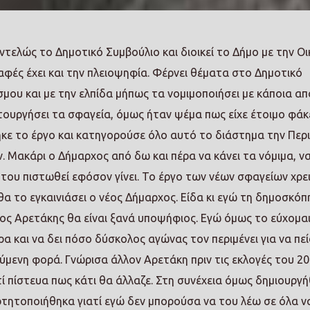
ντελώς το Δημοτικό Συμβούλιο και διοικεί το Δήμο με την Ο
ραφές έχει και την πλειοψηφία. Φέρνει θέματα στο Δημοτικό
σμου και με την ελπίδα μήπως τα νομιμοποιήσει με κάποια α
τουργήσει τα σφαγεία, όμως ήταν ψέμα πως είχε έτοιμο φάκ
ηκε το έργο και κατηγορούσε όλο αυτό το διάστημα την Περι
αν. Μακάρι ο Δήμαρχος από δω και πέρα να κάνει τα νόμιμα, ν
α του πιστωθεί εφόσον γίνει. Το έργο των νέων σφαγείων χρε
θα το εγκαινιάσει ο νέος Δήμαρχος. Είδα κι εγώ τη δημοσκό
ριος Αρετάκης θα είναι ξανά υποψήφιος. Εγώ όμως το εύχομαι
ρα και να δει πόσο δύσκολος αγώνας τον περιμένει για να πεί
μενη φορά. Γνώρισα άλλον Αρετάκη πριν τις εκλογές του 201
ί πίστευα πως κάτι θα άλλαζε. Στη συνέχεια όμως δημιουργ
τητοποιήθηκα γιατί εγώ δεν μπορούσα να του λέω σε όλα να