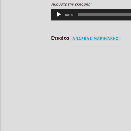
Ακούστε την εκπομπή:
Πρόγραμμα
00:00
Αναπαραγωγής
Ήχου
Ετικέτα
ΑΝΔΡΈΑΣ ΜΑΡΙΝΆΚΗΣ