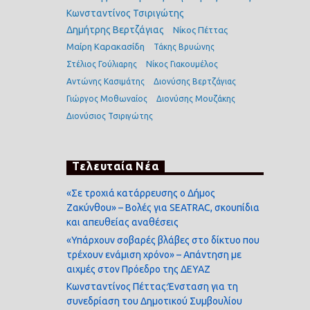
Κωνσταντίνος Τσιριγώτης
Δημήτρης Βερτζάγιας
Νίκος Πέττας
Μαίρη Καρακασίδη
Τάκης Βρυώνης
Στέλιος Γούλιαρης
Νίκος Γιακουμέλος
Αντώνης Κασιμάτης
Διονύσης Βερτζάγιας
Γιώργος Μοθωναίος
Διονύσης Μουζάκης
Διονύσιος Τσιριγώτης
Τελευταία Νέα
«Σε τροχιά κατάρρευσης ο Δήμος
Ζακύνθου» – Βολές για SEATRAC, σκουπίδια
και απευθείας αναθέσεις
«Υπάρχουν σοβαρές βλάβες στο δίκτυο που
τρέχουν ενάμιση χρόνο» – Απάντηση με
αιχμές στον Πρόεδρο της ΔΕΥΑΖ
Κωνσταντίνος Πέττας:Ένσταση για τη
συνεδρίαση του Δημοτικού Συμβουλίου