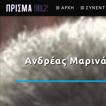
ΑΡΧΗ
ΣΥΝΕΝΤ
Current track
ΠΑΕΙ ΚΑΙΡΟΣ
ΜΕΛΙΝΑ ΑΣΛΑΝΙΔΟΥ
Ανδρέας Μαρινάκ