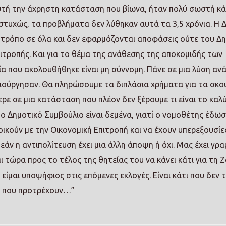
τή την άχρηστη κατάσταση που βίωνα, ήταν πολύ σωστή κά
υστυχώς, τα προβλήματα δεν λύθηκαν αυτά τα 3,5 χρόνια. Η 
ό τρόπο σε όλα και δεν εφαρμόζονται αποφάσεις ούτε του Δ
ιτροπής. Και για το θέμα της ανάθεσης της αποκομιδής των
ία που ακολουθήθηκε είναι μη σύννομη. Πάνε σε μια λύση αν
μιούργησαν. Θα πληρώσουμε τα διπλάσια χρήματα για τα σκου
ρε σε μια κατάσταση που πλέον δεν ξέρουμε τι είναι το καλ
στο Δημοτικό Συμβούλιο είναι δεμένα, γιατί ο νομοθέτης έδωσ
κούν με την Οικονομική Επιτροπή και να έχουν υπερεξουσίες.
 εάν η αντιπολίτευση έχει μια άλλη άποψη ή όχι. Μας έχει γρ
 τώρα προς το τέλος της θητείας του να κάνει κάτι για τη 
 είμαι υποψήφιος στις επόμενες εκλογές. Είναι κάτι που δεν 
ύς που προτρέχουν…”