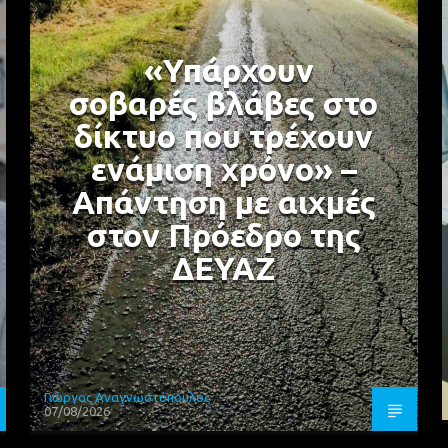
«Υπάρχουν
σοβαρές βλάβες στο
δίκτυο που τρέχουν
ενάμιση χρόνο» –
Απάντηση με αιχμές
στον Πρόεδρο της
ΔΕΥΑΖ
Γιώργος Αναγνωστόπουλος
07/08/2026