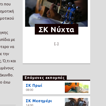
τι που
Δημοτική
ημοτικού
ΣΚ Νύχτα
άγκης
πίδια με
[...]
ύτερο να
ε την
 Ό,τι και
αμμένους
Ζάκυνθο.
Επόμενες εκπομπές
το έχω
ΣΚ Πρωί
08:00
ΣΚ Μεσημέρι
14:00