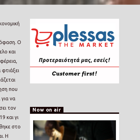
ικονομική
πόφαση. Ο
ελο και
φέρεια,
α φτιάξει
ιάζεται
πηση που
 για να
σει τον
Now on air
9 και γι
ήθηκε στο
ι. Η