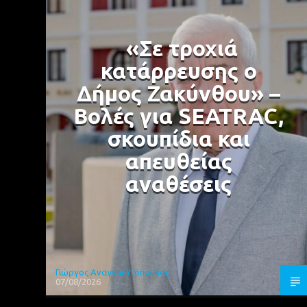
«Σε τροχιά
κατάρρευσης ο
Δήμος Ζακύνθου» –
Βολές για SEATRAC,
σκουπίδια και
απευθείας
αναθέσεις
Γιώργος Αναγνωστόπουλος
07/08/2026