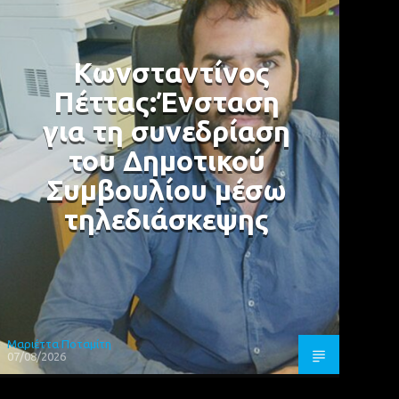
Κωνσταντίνος
Πέττας:Ένσταση
για τη συνεδρίαση
του Δημοτικού
Συμβουλίου μέσω
τηλεδιάσκεψης
Μαριέττα Ποταμίτη
07/08/2026