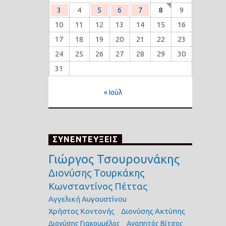
3
4
5
6
7
8
9
10
11
12
13
14
15
16
17
18
19
20
21
22
23
24
25
26
27
28
29
30
31
« Ιούλ
ΣΥΝΕΝΤΕΥΞΕΙΣ
Γιώργος Τσουρουνάκης
Διονύσης Τουρκάκης
Κωνσταντίνος Πέττας
Αγγελική Αυγουστίνου
Χρήστος Κοντονής
Διονύσης Ακτύπης
Διονύσης Γιακουμέλος
Αγαπητός Βίτσος