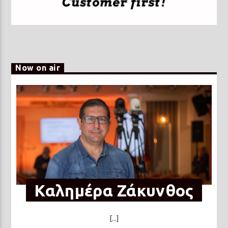
Now on air
Καλημέρα Ζάκυνθος
[...]