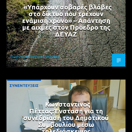
«Υπάρχουν σοβαρές βλάβες
στο δίκτυο που τρέχουν
ενάμιση χρόνο» – Απάντηση
με αιχμές στον Πρόεδρο της
ΔΕΥΑΖ
Γιώργος Αναγνωστόπουλος
07/08/2026
ΣΥΝΕΝΤΕΥΞΕΙΣ
Κωνσταντίνος
Πέττας:Ένσταση για τη
συνεδρίαση του Δημοτικού
Συμβουλίου μέσω
τηλεδιάσκεψης