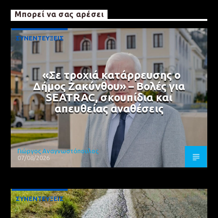
Μπορεί να σας αρέσει
ΣΥΝΕΝΤΕΥΞΕΙΣ
«Σε τροχιά κατάρρευσης ο
Δήμος Ζακύνθου» – Βολές για
SEATRAC, σκουπίδια και
απευθείας αναθέσεις
Γιώργος Αναγνωστόπουλος
07/08/2026
ΣΥΝΕΝΤΕΥΞΕΙΣ