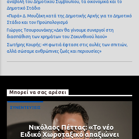
αναβολή του Δημοτικού Συμβουλίου, τα οικονομικά και το
Δημοτικό Στάδιο
«Πυρά» Δ. Μουζάκη κατά της Δημοτικής Αρχής για το Δημοτικό
Στάδιο και τον Προϋπολογισμό
Γιώργος Τσουρουνάκης:«Δεν θα γίνουμε συνεργοί στη
διασπάθιση των χρημάτων του Ζακυνθινού λαού»
Σωτήρης Κουρής: «Η φωτιά έφτασε στις αυλές των σπιτιών,
αλλά σώσαμε ανθρώπινες ζωές και περιουσίες»
Μπορεί να σας αρέσει
ΣΥΝΕΝΤΕΥΞΕΙΣ
Νικόλαος Πέττας: «Το νέο
Ειδικό Χωροταξικό απαξιώνει