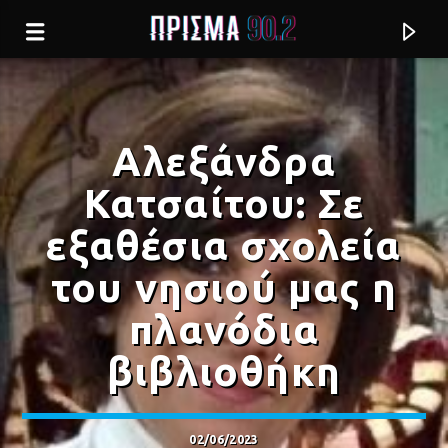
Αλεξάνδρα
Κατσαίτου: Σε
εξαθέσια σχολεία
του νησιού μας η
πλανόδια
βιβλιοθήκη
Current track
ΕΤΣΙ ΚΙ ΑΛΛΙΩΣ
ΓΙΩΡΓΟΣ ΝΤΑΛΑΡΑΣ
02/06/2023