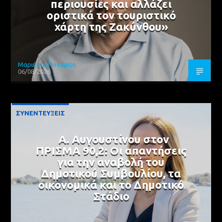
περιουσίες και αλλάζει
οριστικά τον τουριστικό
χάρτη της Ζακύνθου»
Μαριέττα Ποταμίτη
06/08/2026
ΣΥΝΕΝΤΕΥΞΕΙΣ
Α. Αυγουστίνου στον
ΠΡΙΣΜΑ 90,2: Οι απαντήσεις
για την αναβολή του
Δημοτικού Συμβουλίου, τα
οικονομικά και το Δημοτικό
Στάδιο