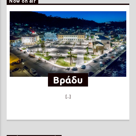
Now on air
Βράδυ
[...]