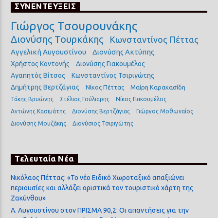
ΣΥΝΕΝΤΕΥΞΕΙΣ
Γιώργος Τσουρουνάκης
Διονύσης Τουρκάκης
Κωνσταντίνος Πέττας
Αγγελική Αυγουστίνου
Διονύσης Ακτύπης
Χρήστος Κοντονής
Διονύσης Γιακουμέλος
Αγαπητός Βίτσος
Κωνσταντίνος Τσιριγώτης
Δημήτρης Βερτζάγιας
Νίκος Πέττας
Μαίρη Καρακασίδη
Τάκης Βρυώνης
Στέλιος Γούλιαρης
Νίκος Γιακουμέλος
Αντώνης Κασιμάτης
Διονύσης Βερτζάγιας
Γιώργος Μοθωναίος
Διονύσης Μουζάκης
Διονύσιος Τσιριγώτης
Τελευταία Νέα
Νικόλαος Πέττας: «Το νέο Ειδικό Χωροταξικό απαξιώνει
περιουσίες και αλλάζει οριστικά τον τουριστικό χάρτη της
Ζακύνθου»
Α. Αυγουστίνου στον ΠΡΙΣΜΑ 90,2: Οι απαντήσεις για την