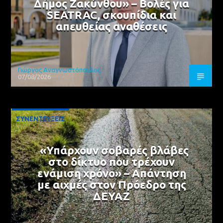
Δήμος Ζακύνθου» – Βολές για
SEATRAC, σκουπίδια και
απευθείας αναθέσεις
Γιώργος Αναγνωστόπουλος
07/08/2026
ΣΥΝΕΝΤΕΥΞΕΙΣ
«Υπάρχουν σοβαρές βλάβες
στο δίκτυο που τρέχουν
ενάμιση χρόνο» – Απάντηση
με αιχμές στον Πρόεδρο της
ΔΕΥΑΖ