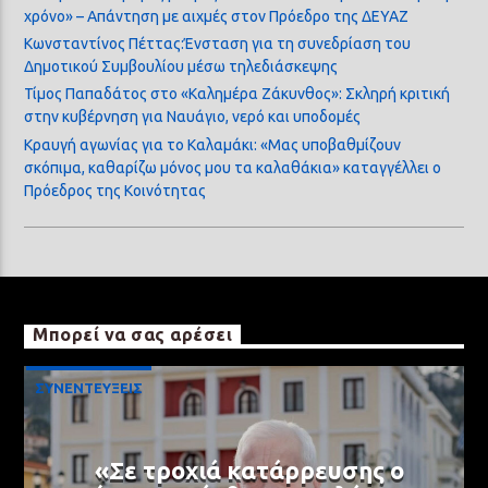
χρόνο» – Απάντηση με αιχμές στον Πρόεδρο της ΔΕΥΑΖ
Κωνσταντίνος Πέττας:Ένσταση για τη συνεδρίαση του
Δημοτικού Συμβουλίου μέσω τηλεδιάσκεψης
Τίμος Παπαδάτος στο «Καλημέρα Ζάκυνθος»: Σκληρή κριτική
στην κυβέρνηση για Ναυάγιο, νερό και υποδομές
Κραυγή αγωνίας για το Καλαμάκι: «Μας υποβαθμίζουν
σκόπιμα, καθαρίζω μόνος μου τα καλαθάκια» καταγγέλλει ο
Πρόεδρος της Κοινότητας
Μπορεί να σας αρέσει
ΣΥΝΕΝΤΕΥΞΕΙΣ
«Σε τροχιά κατάρρευσης ο