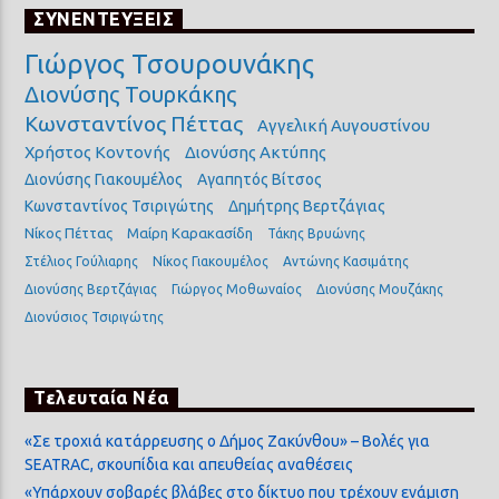
ΣΥΝΕΝΤΕΥΞΕΙΣ
Γιώργος Τσουρουνάκης
Διονύσης Τουρκάκης
Κωνσταντίνος Πέττας
Αγγελική Αυγουστίνου
Χρήστος Κοντονής
Διονύσης Ακτύπης
Διονύσης Γιακουμέλος
Αγαπητός Βίτσος
Κωνσταντίνος Τσιριγώτης
Δημήτρης Βερτζάγιας
Νίκος Πέττας
Μαίρη Καρακασίδη
Τάκης Βρυώνης
Στέλιος Γούλιαρης
Νίκος Γιακουμέλος
Αντώνης Κασιμάτης
Διονύσης Βερτζάγιας
Γιώργος Μοθωναίος
Διονύσης Μουζάκης
Διονύσιος Τσιριγώτης
Τελευταία Νέα
«Σε τροχιά κατάρρευσης ο Δήμος Ζακύνθου» – Βολές για
SEATRAC, σκουπίδια και απευθείας αναθέσεις
«Υπάρχουν σοβαρές βλάβες στο δίκτυο που τρέχουν ενάμιση