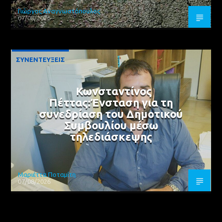
Γιώργος Αναγνωστόπουλος
07/08/2026
ΣΥΝΕΝΤΕΥΞΕΙΣ
Κωνσταντίνος
Πέττας:Ένσταση για τη
συνεδρίαση του Δημοτικού
Συμβουλίου μέσω
τηλεδιάσκεψης
Μαριέττα Ποταμίτη
07/08/2026