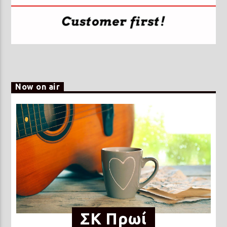
Now on air
ΣΚ Πρωί