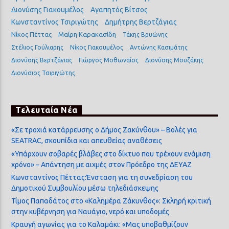
Διονύσης Γιακουμέλος
Αγαπητός Βίτσος
Κωνσταντίνος Τσιριγώτης
Δημήτρης Βερτζάγιας
Νίκος Πέττας
Μαίρη Καρακασίδη
Τάκης Βρυώνης
Στέλιος Γούλιαρης
Νίκος Γιακουμέλος
Αντώνης Κασιμάτης
Διονύσης Βερτζάγιας
Γιώργος Μοθωναίος
Διονύσης Μουζάκης
Διονύσιος Τσιριγώτης
Τελευταία Νέα
«Σε τροχιά κατάρρευσης ο Δήμος Ζακύνθου» – Βολές για
SEATRAC, σκουπίδια και απευθείας αναθέσεις
«Υπάρχουν σοβαρές βλάβες στο δίκτυο που τρέχουν ενάμιση
χρόνο» – Απάντηση με αιχμές στον Πρόεδρο της ΔΕΥΑΖ
Κωνσταντίνος Πέττας:Ένσταση για τη συνεδρίαση του
Δημοτικού Συμβουλίου μέσω τηλεδιάσκεψης
Τίμος Παπαδάτος στο «Καλημέρα Ζάκυνθος»: Σκληρή κριτική
στην κυβέρνηση για Ναυάγιο, νερό και υποδομές
Κραυγή αγωνίας για το Καλαμάκι: «Μας υποβαθμίζουν