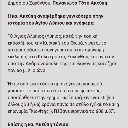
Δημοσίου Ζακύνθου,
Παναγιώτα Τότα Ακτύπη.
Η κα. Ακτύπη αναφέρθηκε γενικότερα στην
ιστορία του Αγίου Λύπιου και ανέφερε
:
“Ο Άγιος Αλύπιος (Λύπιος, κατά την τοπική
εκδοχή),που την Κυριακή του Θωμά, γίνεται το
πατροπαράδοτο πανηγύρι του στην ομώνυμη
εκκλησία, στο Καλιτέρο της Ζακύνθου, καταγόταν
από την Ανδριανούπολη της Παφλαγονίας και έζησε
τον 6ο μ. Χ. αιώνα.
Ήταν από ευκατάστατη οικογένεια και αφού
μοίρασε τα υπάρχοντά του στους φτωχούς,
αποσύρθηκε στην έρημο. Εκεί παρέμεινε για 50 (για
άλλους 53 ή 66) χρόνια πάνω σε στύλο (γι’ αυτό και η
επωνυμία “Κιονίτης”). Πέθανε ειρηνικά το 608 μ. Χ”.
Επίσης η κα. Ακτύπη τόνισε
: