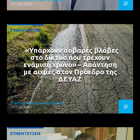
07/08/2026
ΣΥΝΕΝΤΕΥΞΕΙΣ
«Υπάρχουν σοβαρές βλάβες
στο δίκτυο που τρέχουν
ενάμιση χρόνο» – Απάντηση
με αιχμές στον Πρόεδρο της
ΔΕΥΑΖ
Γιώργος Αναγνωστόπουλος
07/08/2026
ΣΥΝΕΝΤΕΥΞΕΙΣ