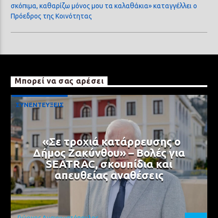
σκόπιμα, καθαρίζω μόνος μου τα καλαθάκια» καταγγέλλει ο
Πρόεδρος της Κοινότητας
Μπορεί να σας αρέσει
ΣΥΝΕΝΤΕΥΞΕΙΣ
«Σε τροχιά κατάρρευσης ο
Δήμος Ζακύνθου» – Βολές για
SEATRAC, σκουπίδια και
απευθείας αναθέσεις
Γιώργος Αναγνωστόπουλος