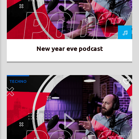
Prisma Radio 90,2
New year eve podcast
TECHNO
3