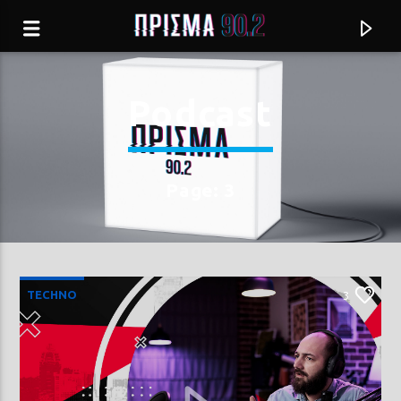
Podcast
Page: 3
TECHNO
3
Current track
ΣΥΓΝΩΜΗ ΓΙΑ ΤΗΝ ΑΜΥΝΑ
ΓΙΩΡΓΟΣ ΝΤΑΛΑΡΑΣ